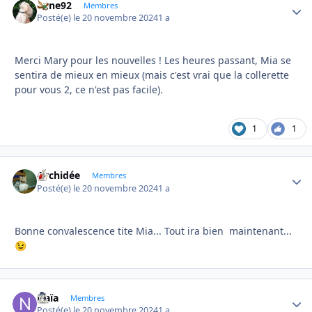
anne92
Autho
Membres
Posté(e)
le 20 novembre 2024
1 a
Merci Mary pour les nouvelles ! Les heures passant, Mia se
sentira de mieux en mieux (mais c'est vrai que la collerette
pour vous 2, ce n'est pas facile).
1
1
Orchidée
Autho
Membres
Posté(e)
le 20 novembre 2024
1 a
Bonne convalescence tite Mia... Tout ira bien maintenant...
😉
Naïa
Autho
Membres
Posté(e)
le 20 novembre 2024
1 a