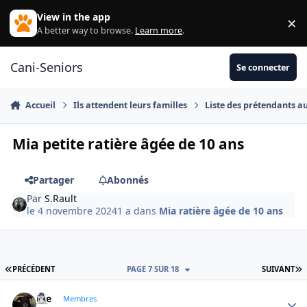
Aller au contenu
View in the app
×
Di
A better way to browse.
Learn more
.
Cani-Seniors
Se connecter
Accueil
Ils attendent leurs familles
Liste des prétendants a
Mia petite ratière âgée de 10 ans
Partager
Abonnés
Par
S.Rault
le 4 novembre 2024
1 a
dans
Mia ratière âgée de 10 ans
PREMIÈRE PAGE
D
PRÉCÉDENT
PAGE 7 SUR 18
SUIVANT
Joe
Autho
Membres