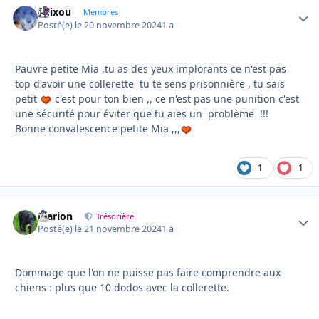
felixou
Autho
Membres
Posté(e)
le 20 novembre 2024
1 a
Pauvre petite Mia ,tu as des yeux implorants ce n'est pas
top d'avoir une collerette tu te sens prisonnière , tu sais
petit
c'est pour ton bien ,, ce n'est pas une punition c'est
une sécurité pour éviter que tu aies un problème !!!
Bonne convalescence petite Mia ,,,
1
1
Marion
Autho
Trésorière
Posté(e)
le 21 novembre 2024
1 a
Dommage que l'on ne puisse pas faire comprendre aux
chiens : plus que 10 dodos avec la collerette.