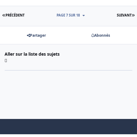
PREMIÈRE PAGE
D
PRÉCÉDENT
PAGE 7 SUR 18
SUIVANT
Partager
Abonnés
Aller sur la liste des sujets
Light Mode
Dark Mode
System Preference