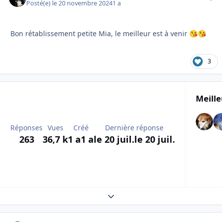
Posté(e)
le 20 novembre 2024
1 a
Bon rétablissement petite Mia, le meilleur est à venir
😘
😘
3
Meille
Réponses
Vues
Créé
Dernière réponse
263
36,7 k
1 a
1 a
le 20 juil.
le 20 juil.
Expand topic overview