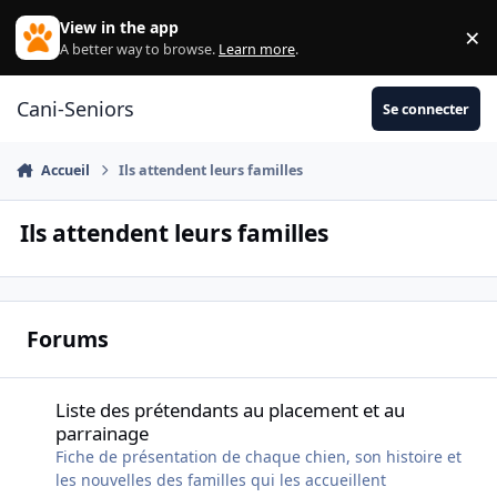
Aller au contenu
View in the app
×
Di
A better way to browse.
Learn more
.
Cani-Seniors
Se connecter
Accueil
Ils attendent leurs familles
Ils attendent leurs familles
Forums
Liste des prétendants au placement et au parrainage
Liste des prétendants au placement et au
parrainage
Fiche de présentation de chaque chien, son histoire et
les nouvelles des familles qui les accueillent