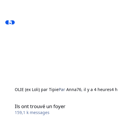
OLIE (ex Loli) par Tipie
Par
Anna76
,
il y a 4 heures
4 h
Ils ont trouvé un foyer
Ils ont trouvé un foyer
159,1 k
messages