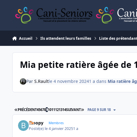
Aller au contenu
Accueil
Ils attendent leurs familles
Liste des prétendan
Mia petite ratière âgée de 
Par
S.Rault
le 4 novembre 2024
1 a
dans
Mia ratière â
PREMIÈRE PAGE
DERNIÈRE PAGE
PRÉCÉDENT
4
5
6
7
8
9
10
11
12
13
14
SUIVANT
PAGE 9 SUR 18
bloopy
Membres
Posté(e)
le 4 janvier 2025
1 a