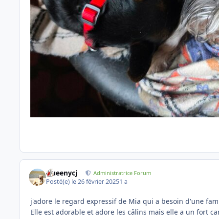
Queenycj
Administratrice Forum
Posté(e)
le 26 février 2025
1 a
j'adore le regard expressif de Mia qui a besoin d'une fa
Elle est adorable et adore les câlins mais elle a un fort 