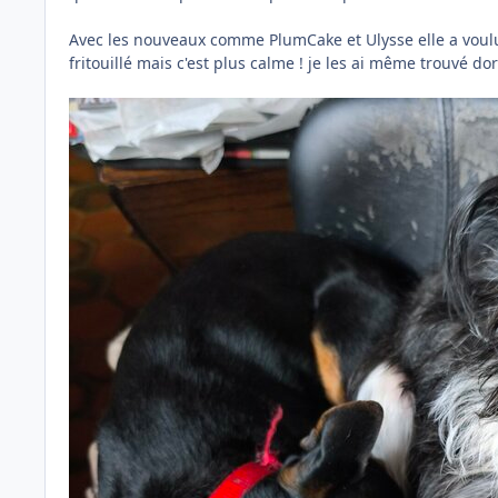
Avec les nouveaux comme PlumCake et Ulysse elle a voulu b
fritouillé mais c'est plus calme ! je les ai même trouvé do