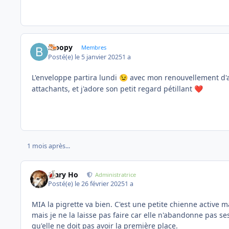
bloopy
Membres
Posté(e)
le 5 janvier 2025
1 a
L'enveloppe partira lundi
avec mon renouvellement d'ad
😉
attachants, et j'adore son petit regard pétillant
❤️
1 mois après...
Mary Ho
Administratrice
Posté(e)
le 26 février 2025
1 a
MIA la pigrette va bien. C'est une petite chienne active ma
mais je ne la laisse pas faire car elle n'abandonne pas se
qu'elle ne doit pas avoir la première place.