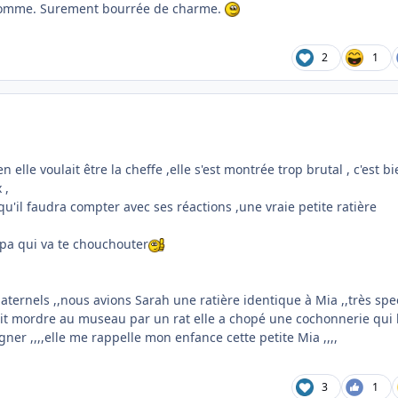
en somme. Surement bourrée de charme.
2
1
en elle voulait être la cheffe ,elle s'est montrée trop brutal , c'est b
 ,
qu'il faudra compter avec ses réactions ,une vraie petite ratière
mpa qui va te chouchouter
aternels ,,nous avions Sarah une ratière identique à Mia ,,très spe
ait mordre au museau par un rat elle a chopé une cochonnerie qui l
ner ,,,,elle me rappelle mon enfance cette petite Mia ,,,,
3
1