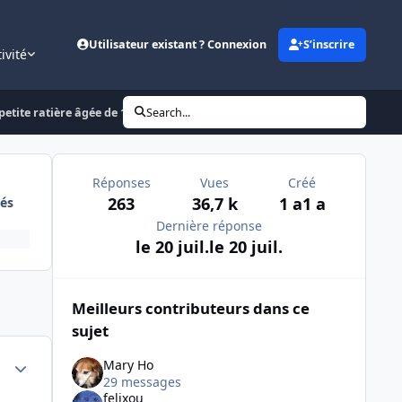
Utilisateur existant ? Connexion
S’inscrire
ivité
petite ratière âgée de 10 ans
Search...
Réponses
Vues
Créé
263
36,7 k
1 a
1 a
és
Dernière réponse
le 20 juil.
le 20 juil.
Meilleurs contributeurs dans ce
sujet
Author stats
Mary Ho
29 messages
felixou