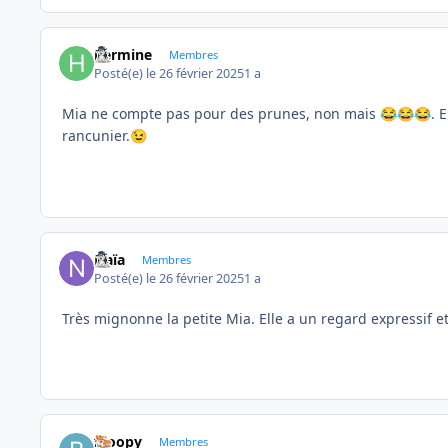
hermine
Membres
Posté(e)
le 26 février 2025
1 a
Mia ne compte pas pour des prunes, non mais
. 
😂
😂
😂
rancunier.
😉
Naïa
Membres
Posté(e)
le 26 février 2025
1 a
Très mignonne la petite Mia. Elle a un regard expressif et
bloopy
Membres