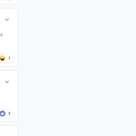
Author stats
as
1
Author stats
3
Author stats