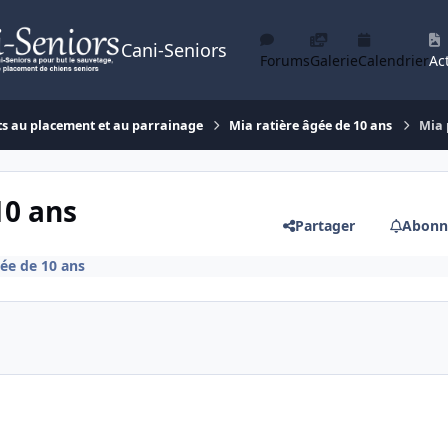
Cani-Seniors
Forums
Galerie
Calendrier
Act
ts au placement et au parrainage
Mia ratière âgée de 10 ans
Mia 
10 ans
Partager
Abonn
gée de 10 ans