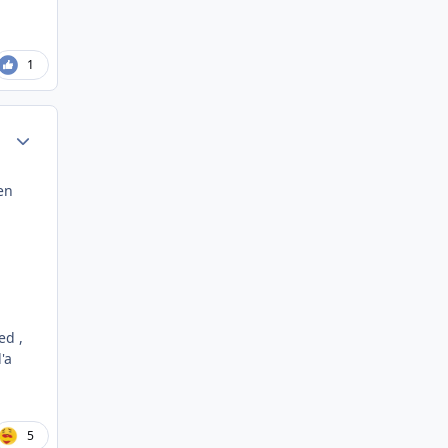
1
Author stats
ien
ed ,
'a
5