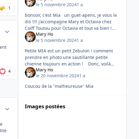
le 5 novembre 2024
1 a
1
bonsoir, c'est Mia un guet-apens, je vous le
dis !!!! j'accompagne Mary et Octavia chez
Coiff Toutou pour Octavia et tout va bien !
Author stats
Mary Ho
Octavia vous donnera des nouvelles mais elle
le 5 novembre 2024
1 a
a eu la tot
ent
Petite MIA est un petit Zebulon ! comment
prendre en photo une sautillante petite
chienne toujours en action ! Donc, voilà
Mary Ho
une photo que j'ai réussi à prendre dans un
4
le 20 novembre 2024
1 a
petit moment de calm
Coucou de la "malheureuse" Mia
Images postées
Author stats
re
tite