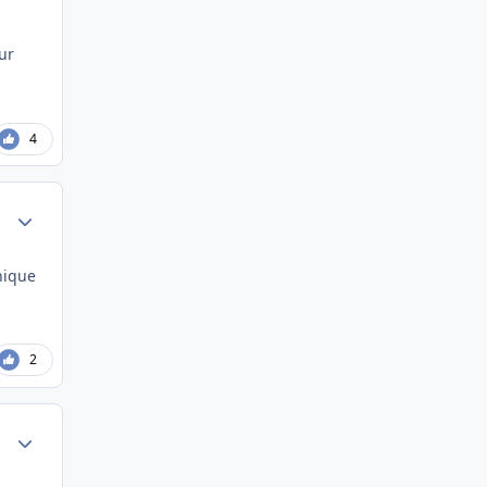
ur
4
Author stats
nique
2
Author stats