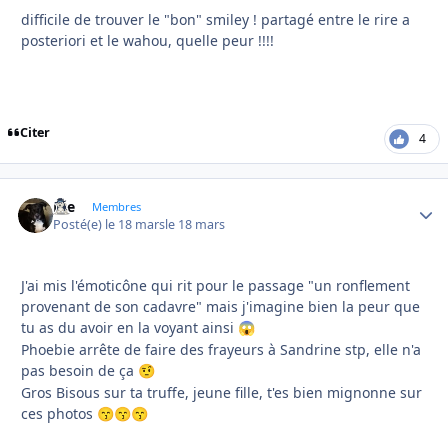
difficile de trouver le "bon" smiley ! partagé entre le rire a
posteriori et le wahou, quelle peur !!!!
Citer
4
Joe
Autho
Membres
Posté(e)
le 18 mars
le 18 mars
J'ai mis l'émoticône qui rit pour le passage "un ronflement
provenant de son cadavre" mais j'imagine bien la peur que
tu as du avoir en la voyant ainsi
😱
Phoebie arrête de faire des frayeurs à Sandrine stp, elle n'a
pas besoin de ça
🤨
Gros Bisous sur ta truffe, jeune fille, t'es bien mignonne sur
ces photos
😙
😙
😙