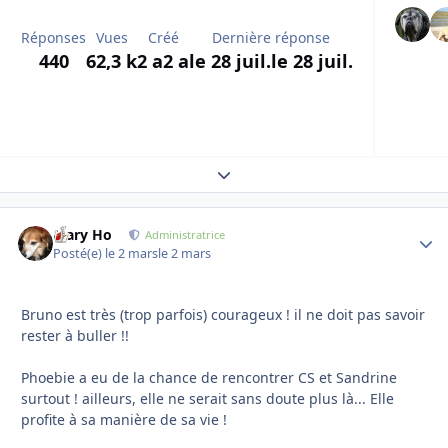
Réponses
Vues
Créé
Dernière réponse
440
62,3 k
2 a
2 a
le 28 juil.
le 28 juil.
Expand topic overview
Mary Ho
Autho
Administratrice
Posté(e)
le 2 mars
le 2 mars
Bruno est très (trop parfois) courageux ! il ne doit pas savoir
rester à buller !!
Phoebie a eu de la chance de rencontrer CS et Sandrine
surtout ! ailleurs, elle ne serait sans doute plus là... Elle
profite à sa manière de sa vie !