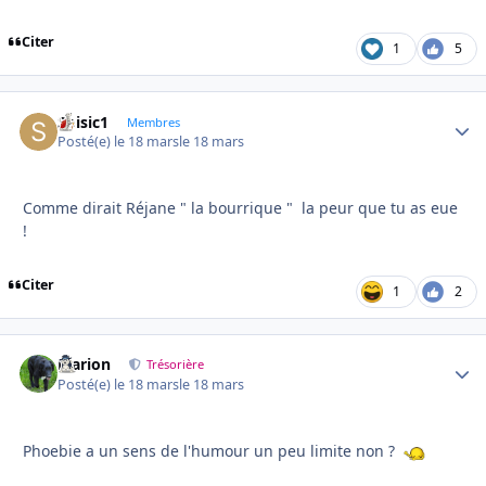
Citer
1
5
Soisic1
Autho
Membres
Posté(e)
le 18 mars
le 18 mars
Comme dirait Réjane " la bourrique " la peur que tu as eue
!
Citer
1
2
Marion
Autho
Trésorière
Posté(e)
le 18 mars
le 18 mars
Phoebie a un sens de l'humour un peu limite non ?