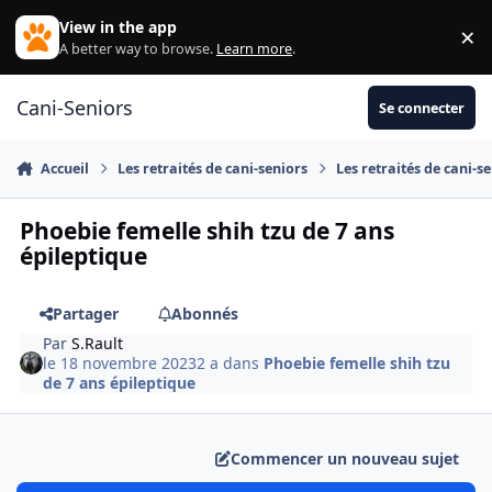
Aller au contenu
View in the app
×
Di
A better way to browse.
Learn more
.
Cani-Seniors
Se connecter
Accueil
Les retraités de cani-seniors
Les retraités de cani-s
Phoebie femelle shih tzu de 7 ans
épileptique
Partager
Abonnés
Par
S.Rault
le 18 novembre 2023
2 a
dans
Phoebie femelle shih tzu
de 7 ans épileptique
Commencer un nouveau sujet