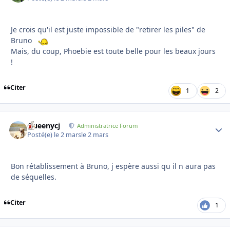
Je crois qu'il est juste impossible de "retirer les piles" de
Bruno
Mais, du coup, Phoebie est toute belle pour les beaux jours
!
Citer
1
2
Queenycj
Autho
Administratrice Forum
Posté(e)
le 2 mars
le 2 mars
Bon rétablissement à Bruno, j espère aussi qu il n aura pas
de séquelles.
Citer
1