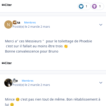
Citer
1
1
Nina
Autho
Membres
Posté(e)
le 2 mars
le 2 mars
Merci a" ces Messieurs " pour le toilettage de Phoebie
c'est sur il fallait au moins être trois
👏
Bonne convalescence pour Bruno
Citer
Joe
Autho
Membres
Posté(e)
le 2 mars
le 2 mars
Mince
c'est pas rien tout de même. Bon rétablissement à
🥴
lui
🙂