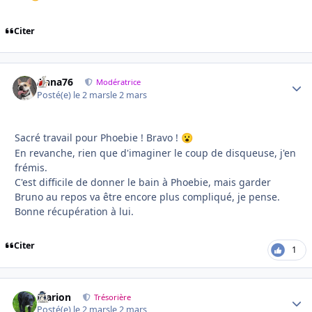
Citer
Anna76
Autho
Modératrice
Posté(e)
le 2 mars
le 2 mars
Sacré travail pour Phoebie ! Bravo !
😮
En revanche, rien que d'imaginer le coup de disqueuse, j'en
frémis.
C'est difficile de donner le bain à Phoebie, mais garder
Bruno au repos va être encore plus compliqué, je pense.
Bonne récupération à lui.
Citer
1
Marion
Autho
Trésorière
Posté(e)
le 2 mars
le 2 mars