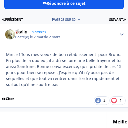
Répondre à ce sujet
PREMIÈRE PAGE
D
PRÉCÉDENT
PAGE 28 SUR 30
SUIVANT
Thalie
Autho
Membres
Posté(e)
le 2 mars
le 2 mars
Mince ! Tous mes voeux de bon rétablissement pour Bruno.
En plus de la douleur, il a dû se faire une belle frayeur et toi
aussi Sandrine. Bonne convalescence, qu'il profite de ces 15
jours pour bien se reposer. J'espère qu'il n'y aura pas de
séquelles et que tout va rentrer dans l'ordre rapidement et
surtout qu'il ne souffre pas
Citer
2
1
Meille