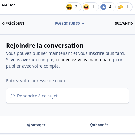
Citer
2
1
4
1
PREMIÈRE PAGE
D
PRÉCÉDENT
PAGE 28 SUR 30
SUIVANT
Rejoindre la conversation
Vous pouvez publier maintenant et vous inscrire plus tard.
Si vous avez un compte,
connectez-vous maintenant
pour
publier avec votre compte.
Répondre à ce sujet…
Partager
Abonnés