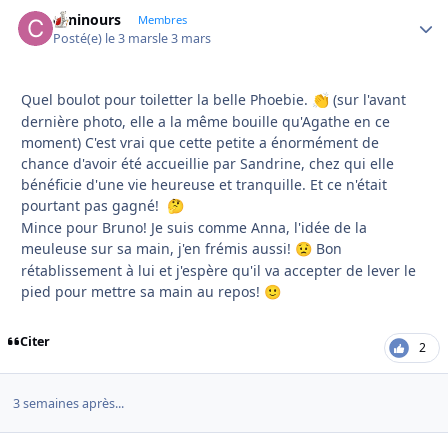
caninours
Autho
Membres
Posté(e)
le 3 mars
le 3 mars
Quel boulot pour toiletter la belle Phoebie.
(sur l'avant
👏
dernière photo, elle a la même bouille qu'Agathe en ce
moment) C'est vrai que cette petite a énormément de
chance d'avoir été accueillie par Sandrine, chez qui elle
bénéficie d'une vie heureuse et tranquille. Et ce n'était
pourtant pas gagné!
🤔
Mince pour Bruno! Je suis comme Anna, l'idée de la
meuleuse sur sa main, j'en frémis aussi!
Bon
😟
rétablissement à lui et j'espère qu'il va accepter de lever le
pied pour mettre sa main au repos!
🙂
Citer
2
3 semaines après...