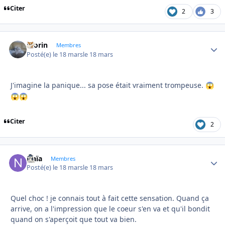
Citer
2
3
morin
Autho
Membres
Posté(e)
le 18 mars
le 18 mars
J'imagine la panique... sa pose était vraiment trompeuse.
😱
😱
😱
Citer
2
Naïa
Autho
Membres
Posté(e)
le 18 mars
le 18 mars
Quel choc ! je connais tout à fait cette sensation. Quand ça
arrive, on a l'impression que le coeur s'en va et qu'il bondit
quand on s'aperçoit que tout va bien.