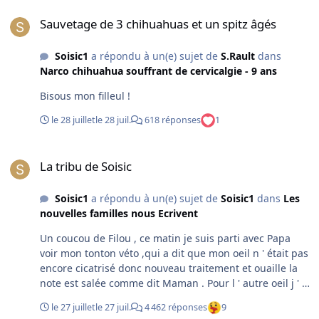
Sauvetage de 3 chihuahuas et un spitz âgés
Sauvetage de 3 chihuahuas et un spitz âgés
Soisic1
a répondu à un(e) sujet de
S.Rault
dans
Narco chihuahua souffrant de cervicalgie - 9 ans
Bisous mon filleul !
le 28 juillet
le 28 juil.
618 réponses
1
La tribu de Soisic
La tribu de Soisic
Soisic1
a répondu à un(e) sujet de
Soisic1
dans
Les
nouvelles familles nous Ecrivent
Un coucou de Filou , ce matin je suis parti avec Papa
voir mon tonton véto ,qui a dit que mon oeil n ' était pas
encore cicatrisé donc nouveau traitement et ouaille la
note est salée comme dit Maman . Pour l ' autre oeil j ' ai
aussi un traitement car il y a une inflammation . La
le 27 juillet
le 27 juil.
4 462 réponses
9
Môman a pas fini de râler pour faire mes soins , mais je