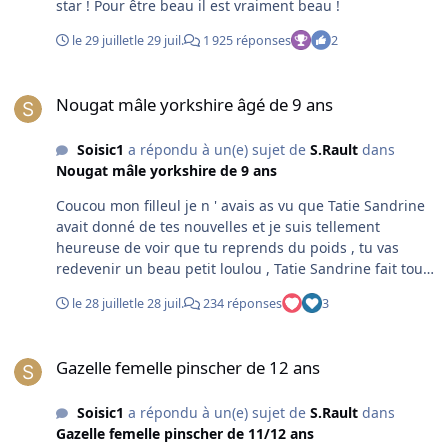
star ! Pour être beau il est vraiment beau !
le 29 juillet
le 29 juil.
1 925 réponses
2
Nougat mâle yorkshire âgé de 9 ans
Nougat mâle yorkshire âgé de 9 ans
Soisic1
a répondu à un(e) sujet de
S.Rault
dans
Nougat mâle yorkshire de 9 ans
Coucou mon filleul je n ' avais as vu que Tatie Sandrine
avait donné de tes nouvelles et je suis tellement
heureuse de voir que tu reprends du poids , tu vas
redevenir un beau petit loulou , Tatie Sandrine fait tout
pour ça et tu as de la chance . Je te fais plein de bisous
le 28 juillet
le 28 juil.
234 réponses
3
et de caresses .
Gazelle femelle pinscher de 12 ans
Gazelle femelle pinscher de 12 ans
Soisic1
a répondu à un(e) sujet de
S.Rault
dans
Gazelle femelle pinscher de 11/12 ans