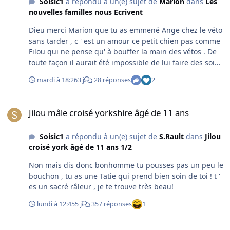
Soisic1
a répondu à un(e) sujet de
Marion
dans
Les
nouvelles familles nous Ecrivent
Dieu merci Marion que tu as emmené Ange chez le véto
sans tarder , c ' est un amour ce petit chien pas comme
Filou qui ne pense qu' à bouffer la main des vétos . De
toute façon il aurait été impossible de lui faire des soins
comme sans une AG. Reposes toi bien petit Ange et
mardi à 18:26
3 j
28 réponses
2
surtout continues d' être sage .
Jilou mâle croisé yorkshire âgé de 11 ans
Jilou mâle croisé yorkshire âgé de 11 ans
Soisic1
a répondu à un(e) sujet de
S.Rault
dans
Jilou
croisé york âgé de 11 ans 1/2
Non mais dis donc bonhomme tu pousses pas un peu le
bouchon , tu as une Tatie qui prend bien soin de toi ! t '
es un sacré râleur , je te trouve très beau!
lundi à 12:45
5 j
357 réponses
1
Mina femelle Bouledogue anglaise âgée de 11 ans