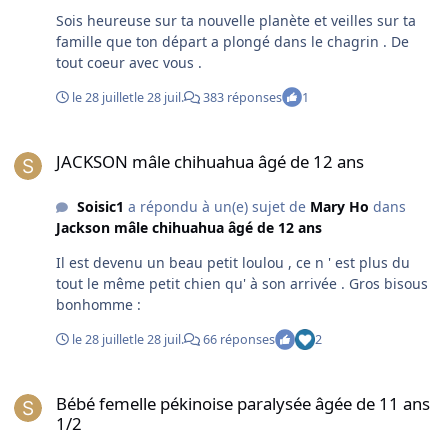
Sois heureuse sur ta nouvelle planète et veilles sur ta
famille que ton départ a plongé dans le chagrin . De
tout coeur avec vous .
le 28 juillet
le 28 juil.
383 réponses
1
JACKSON mâle chihuahua âgé de 12 ans
JACKSON mâle chihuahua âgé de 12 ans
Soisic1
a répondu à un(e) sujet de
Mary Ho
dans
Jackson mâle chihuahua âgé de 12 ans
Il est devenu un beau petit loulou , ce n ' est plus du
tout le même petit chien qu' à son arrivée . Gros bisous
bonhomme :
le 28 juillet
le 28 juil.
66 réponses
2
Bébé femelle pékinoise paralysée âgée de 11 ans 1/2
Bébé femelle pékinoise paralysée âgée de 11 ans
1/2