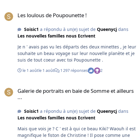
Les loulous de Poupounette !
Les loulous de Poupounette !
Soisic1
a répondu à un(e) sujet de
Queenycj
dans
Les nouvelles familles nous Ecrivent
Je n ' avais pas vu les départs des deux minettes , je leur
souhaite un beau voyage sur leur nouvelle planète et je
suis de tout coeur avec toi Poupounette .
le 1 août
le 1 août
1 297 réponses
2
Galerie de portraits en baie de Somme et ailleurs ...
Galerie de portraits en baie de Somme et ailleurs
...
Soisic1
a répondu à un(e) sujet de
Queenycj
dans
Les nouvelles familles nous Ecrivent
Mais que vois je ? C ' est à qui ce beau Kiki? Waouh il est
magnifique le fiston de Christine ! Il pose comme une