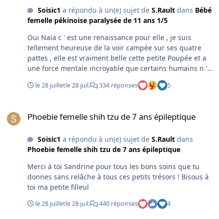
Soisic1
a répondu à un(e) sujet de
S.Rault
dans
Bébé
femelle pékinoise paralysée de 11 ans 1/5
Oui Naïa c ' est une renaissance pour elle , je suis
tellement heureuse de la voir campée sur ses quatre
pattes , elle est vraiment belle cette petite Poupée et a
une force mentale incroyable que certains humains n '
ont pas ! Plein de bisous ma puce .
le 28 juillet
le 28 juil.
334 réponses
5
Phoebie femelle shih tzu de 7 ans épileptique
Phoebie femelle shih tzu de 7 ans épileptique
Soisic1
a répondu à un(e) sujet de
S.Rault
dans
Phoebie femelle shih tzu de 7 ans épileptique
Merci à toi Sandrine pour tous les bons soins que tu
donnes sans relâche à tous ces petits trésors ! Bisous à
toi ma petite filleul
le 28 juillet
le 28 juil.
440 réponses
4