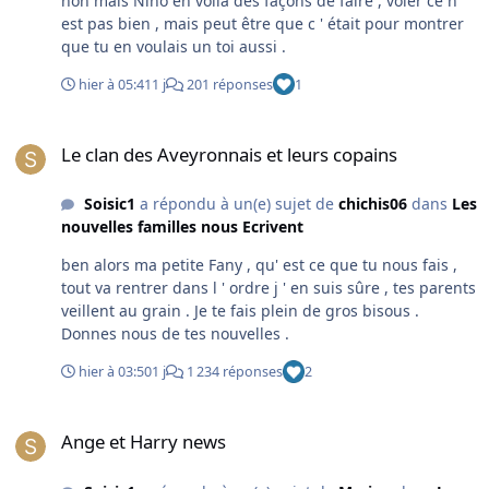
non mais Nino en voilà des façons de faire , voler ce n '
est pas bien , mais peut être que c ' était pour montrer
que tu en voulais un toi aussi .
hier à 05:41
1 j
201 réponses
1
Le clan des Aveyronnais et leurs copains
Le clan des Aveyronnais et leurs copains
Soisic1
a répondu à un(e) sujet de
chichis06
dans
Les
nouvelles familles nous Ecrivent
ben alors ma petite Fany , qu' est ce que tu nous fais ,
tout va rentrer dans l ' ordre j ' en suis sûre , tes parents
veillent au grain . Je te fais plein de gros bisous .
Donnes nous de tes nouvelles .
hier à 03:50
1 j
1 234 réponses
2
Ange et Harry news
Ange et Harry news