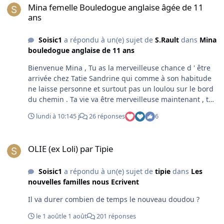
Mina femelle Bouledogue anglaise âgée de 11
ans
Soisic1
a répondu à un(e) sujet de
S.Rault
dans
Mina
bouledogue anglaise de 11 ans
Bienvenue Mina , Tu as la merveilleuse chance d ' être
arrivée chez Tatie Sandrine qui comme à son habitude
ne laisse personne et surtout pas un loulou sur le bord
du chemin . Ta vie va être merveilleuse maintenant , tu
vas avoir des copains , on va bien s' occuper de toi et tu
lundi à 10:14
5 j
26 réponses
6
vas redevenir une belle petite fifille .
OLIE (ex Loli) par Tipie
OLIE (ex Loli) par Tipie
Soisic1
a répondu à un(e) sujet de
tipie
dans
Les
nouvelles familles nous Ecrivent
Il va durer combien de temps le nouveau doudou ?
le 1 août
le 1 août
201 réponses