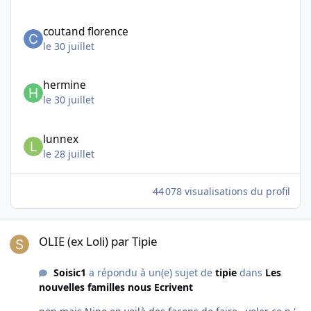
coutand florence
le 30 juillet
hermine
le 30 juillet
lunnex
le 28 juillet
44 078 visualisations du profil
OLIE (ex Loli) par Tipie
OLIE (ex Loli) par Tipie
Soisic1
a répondu à un(e) sujet de
tipie
dans
Les
nouvelles familles nous Ecrivent