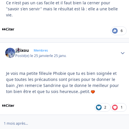
Ce n'est pas un cas facile et il faut bien la cerner pour
"savoir s'en servir" mais le résultat est là : elle a une belle
vie.
Citer
6
felixou
Autho
Membres
Posté(e)
le 25 janvier
le 25 janv.
Je vois ma petite filleule Phobie que tu es bien soignée et
que toutes les précautions sont prises pour te donner le
bain ,j'en remercie Sandrine qui te donne le meilleur pour
ton bien être et que tu sois heureuse..petit.
Citer
2
1
1 mois après...