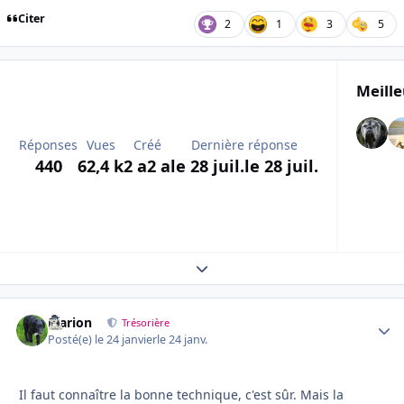
Citer
2
1
3
5
Meille
Réponses
Vues
Créé
Dernière réponse
440
62,4 k
2 a
2 a
le 28 juil.
le 28 juil.
Expand topic overview
Marion
Autho
Trésorière
Posté(e)
le 24 janvier
le 24 janv.
Il faut connaître la bonne technique, c'est sûr. Mais la