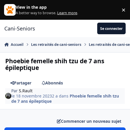
Aller au contenu
View in the app
×
Di
A better way to browse.
Learn more
.
Cani-Seniors
Se connecter
Accueil
Les retraités de cani-seniors
Les retraités de cani-s
Phoebie femelle shih tzu de 7 ans
épileptique
Partager
Abonnés
Par
S.Rault
le 18 novembre 2023
2 a
dans
Phoebie femelle shih tzu
de 7 ans épileptique
Commencer un nouveau sujet