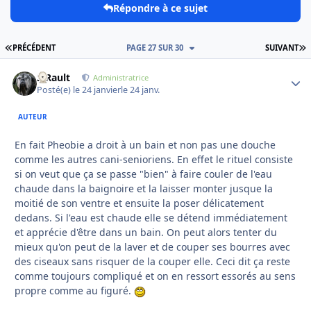
Répondre à ce sujet
PREMIÈRE PAGE
D
PRÉCÉDENT
PAGE 27 SUR 30
SUIVANT
S.Rault
Autho
Administratrice
Posté(e)
le 24 janvier
le 24 janv.
AUTEUR
En fait Pheobie a droit à un bain et non pas une douche
comme les autres cani-senioriens. En effet le rituel consiste
si on veut que ça se passe "bien" à faire couler de l'eau
chaude dans la baignoire et la laisser monter jusque la
moitié de son ventre et ensuite la poser délicatement
dedans. Si l'eau est chaude elle se détend immédiatement
et apprécie d'être dans un bain. On peut alors tenter du
mieux qu'on peut de la laver et de couper ses bourres avec
des ciseaux sans risquer de la couper elle. Ceci dit ça reste
comme toujours compliqué et on en ressort essorés au sens
propre comme au figuré.