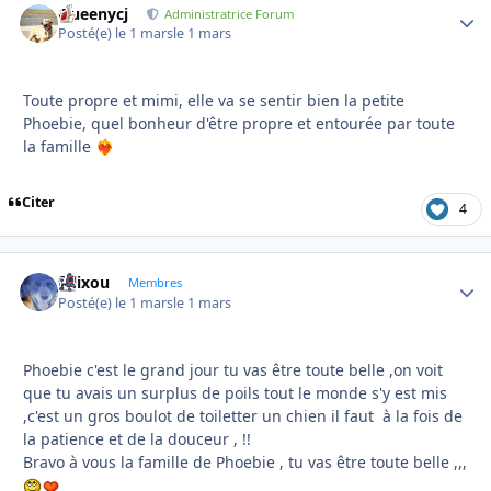
Queenycj
Autho
Administratrice Forum
Posté(e)
le 1 mars
le 1 mars
Toute propre et mimi, elle va se sentir bien la petite
Phoebie, quel bonheur d'être propre et entourée par toute
la famille
❤️‍🔥
Citer
4
felixou
Autho
Membres
Posté(e)
le 1 mars
le 1 mars
Phoebie c'est le grand jour tu vas être toute belle ,on voit
que tu avais un surplus de poils tout le monde s'y est mis
,c'est un gros boulot de toiletter un chien il faut à la fois de
la patience et de la douceur , !!
Bravo à vous la famille de Phoebie , tu vas être toute belle ,,,