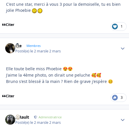
C'est une star, merci à vous 3 pour la demoiselle, tu es bien
jolie Phoebie
Citer
1
Joe
Autho
Membres
Posté(e)
le 2 mars
le 2 mars
Elle toute belle miss Phoebie
😍
😍
J'aime la 4ème photo, on dirait une peluche
🥰
🥰
Bruno s'est blessé à la main ? Rien de grave j'espère
🥴
Citer
3
S.Rault
Autho
Administratrice
Posté(e)
le 2 mars
le 2 mars