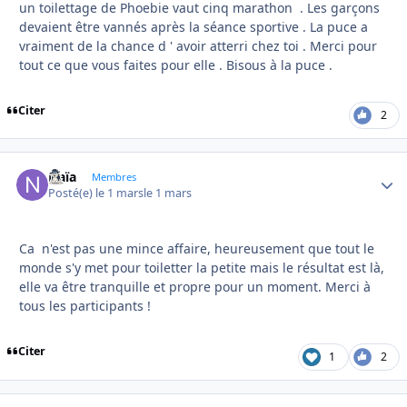
un toilettage de Phoebie vaut cinq marathon . Les garçons
devaient être vannés après la séance sportive . La puce a
vraiment de la chance d ' avoir atterri chez toi . Merci pour
tout ce que vous faites pour elle . Bisous à la puce .
Citer
2
Naïa
Autho
Membres
Posté(e)
le 1 mars
le 1 mars
Ca n'est pas une mince affaire, heureusement que tout le
monde s'y met pour toiletter la petite mais le résultat est là,
elle va être tranquille et propre pour un moment. Merci à
tous les participants !
Citer
1
2