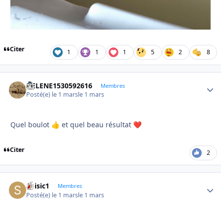
Citer
1
1
1
5
2
8
HELENE1530592616
Autho
Membres
Posté(e)
le 1 mars
le 1 mars
Quel boulot
et quel beau résultat
👍
❤️
Citer
2
Soisic1
Autho
Membres
Posté(e)
le 1 mars
le 1 mars