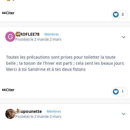
Citer
3
GIROFLEE78
Autho
Membres
Posté(e)
le 2 mars
le 2 mars
Toutes les précautions sont prises pour toiletter la toute
belle ; la toison de l'hiver est parti ; cela sent les beaux jours
Merci à toi Sandrine et à tes deux fistons
Citer
1
poupounette
Autho
Membres
Posté(e)
le 2 mars
le 2 mars