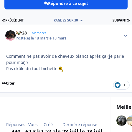
Répondre à ce sujet
PREMIÈRE PAGE
D
PRÉCÉDENT
PAGE 29 SUR 30
SUIVANT
frfr28
Autho
Membres
Posté(e)
le 18 mars
le 18 mars
Comment ne pas avoir de cheveux blancs après ça (je parle
pour moi) ?
Pas drôle du tout bichette
Citer
1
Meille
Réponses
Vues
Créé
Dernière réponse
440
62,3 k
2 a
2 a
le 28 juil.
le 28 juil.