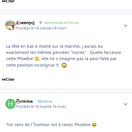
Citer
Queenycj
Autho
Administratrice Forum
Posté(e)
le 18 mars
le 18 mars
La tête en bas à moitié sur la marche, j aurais eu
exactement les mêmes pensées "noires" . Quelle farceuse
cette Phoebie
, elle ne s imagine pas la peur faite par
😳
cette position incongrue !!!
Citer
hermine
Autho
Membres
Posté(e)
le 18 mars
le 18 mars
Ton sens de l ́'humour est à revoir Phoebie.
😂