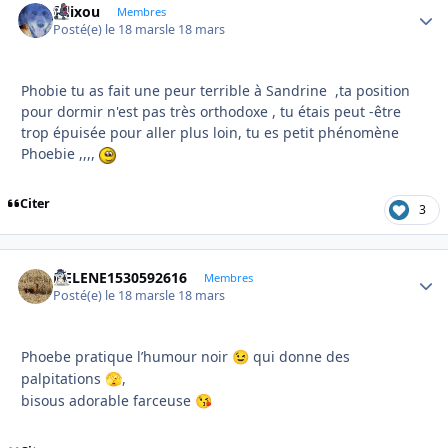
felixou
Autho
Membres
Posté(e)
le 18 mars
le 18 mars
Phobie tu as fait une peur terrible à Sandrine ,ta position
pour dormir n'est pas très orthodoxe , tu étais peut -être
trop épuisée pour aller plus loin, tu es petit phénomène
Phoebie ,,,,
Citer
3
HELENE1530592616
Autho
Membres
Posté(e)
le 18 mars
le 18 mars
Phoebe pratique l’humour noir
qui donne des
😉
palpitations
,
🫣
bisous adorable farceuse
😘