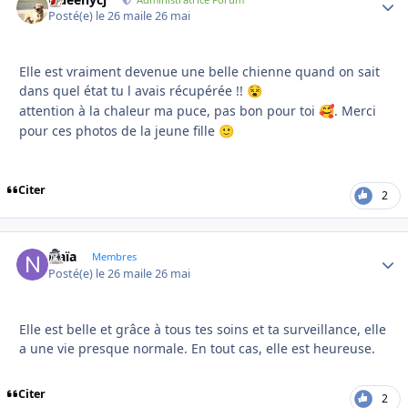
Autho
Posté(e)
le 26 mai
le 26 mai
Elle est vraiment devenue une belle chienne quand on sait
dans quel état tu l avais récupérée !!
😵
attention à la chaleur ma puce, pas bon pour toi
. Merci
🥰
pour ces photos de la jeune fille
🙂
Citer
2
Naïa
Autho
Membres
Posté(e)
le 26 mai
le 26 mai
Elle est belle et grâce à tous tes soins et ta surveillance, elle
a une vie presque normale. En tout cas, elle est heureuse.
Citer
2