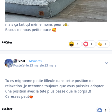
mais ça fait qd même moins peur
Bisous de nous petite puce
🥰
Citer
5
1
1
felixou
Autho
Membres
Posté(e)
le 23 mars
le 23 mars
Tu es mignonne petite filleule dans cette position de
relaxation ,je m'étonne toujours que vous puissiez adopter
une position avec la tête plus basse que le corps ,!!
Caresses petit
Citer
1