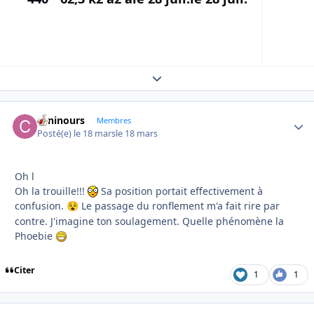
Expand topic overview
caninours
Autho
Membres
Posté(e)
le 18 mars
le 18 mars
Oh l
Oh la trouille!!!
Sa position portait effectivement à
confusion.
Le passage du ronflement m'a fait rire par
😵
contre. J'imagine ton soulagement. Quelle phénomène la
Phoebie
Citer
1
1