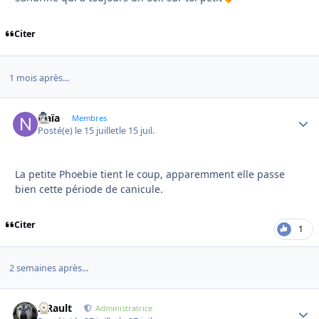
Citer
1 mois après...
Naïa
Autho
Membres
Posté(e)
le 15 juillet
le 15 juil.
La petite Phoebie tient le coup, apparemment elle passe
bien cette période de canicule.
Citer
1
2 semaines après...
S.Rault
Autho
Administratrice