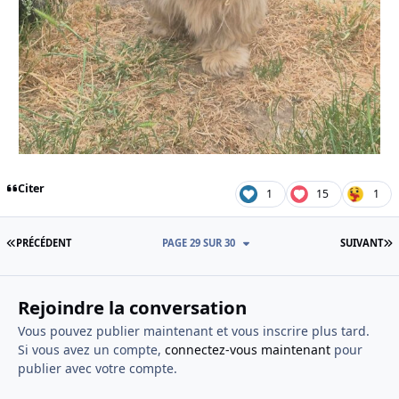
Citer
1
15
1
PREMIÈRE PAGE
D
PRÉCÉDENT
PAGE 29 SUR 30
SUIVANT
Rejoindre la conversation
Vous pouvez publier maintenant et vous inscrire plus tard.
Si vous avez un compte,
connectez-vous maintenant
pour
publier avec votre compte.