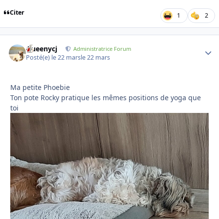
Citer
1
2
Queenycj
Autho
Administratrice Forum
Posté(e)
le 22 mars
le 22 mars
Ma petite Phoebie
Ton pote Rocky pratique les mêmes positions de yoga que
toi