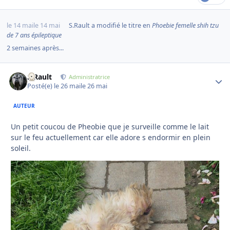
le 14 mai
le 14 mai
S.Rault
a modifié le titre en
Phoebie femelle shih tzu
de 7 ans épileptique
2 semaines après...
S.Rault
Autho
Administratrice
Posté(e)
le 26 mai
le 26 mai
AUTEUR
Un petit coucou de Pheobie que je surveille comme le lait
sur le feu actuellement car elle adore s endormir en plein
soleil.