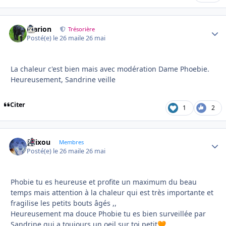
Marion
Autho
Trésorière
Posté(e)
le 26 mai
le 26 mai
La chaleur c'est bien mais avec modération Dame Phoebie.
Heureusement, Sandrine veille
Citer
1
2
felixou
Autho
Membres
Posté(e)
le 26 mai
le 26 mai
Phobie tu es heureuse et profite un maximum du beau
temps mais attention à la chaleur qui est très importante et
fragilise les petits bouts âgés ,,
Heureusement ma douce Phobie tu es bien surveillée par
Sandrine qui a toujours un oeil sur toi petit
🧡