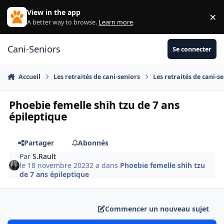
Aller au contenu
View in the app
×
Di
A better way to browse.
Learn more
.
Cani-Seniors
Se connecter
Accueil
Les retraités de cani-seniors
Les retraités de cani-s
Phoebie femelle shih tzu de 7 ans
épileptique
Partager
Abonnés
Par
S.Rault
le 18 novembre 2023
2 a
dans
Phoebie femelle shih tzu
de 7 ans épileptique
Commencer un nouveau sujet