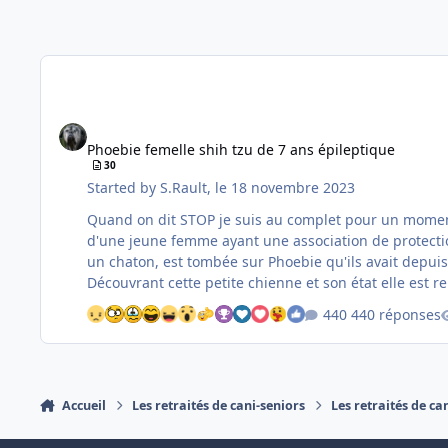
Phoebie femelle shih tzu de 7 ans épileptique
Phoebie femelle shih tzu de 7 ans épileptique
30
Started by
S.Rault
,
le 18 novembre 2023
Quand on dit STOP je suis au complet pour un moment vu les derniers cas arrivés , ben y'en a encore une 
d'une jeune femme ayant une association de protectio
un chaton, est tombée sur Phoebie qu'ils avait depuis 
Découvrant cette petite chienne et son état elle est r
440 réponses
Accueil
Les retraités de cani-seniors
Les retraités de ca