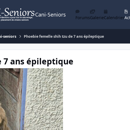
Cani-Seniors
Forums
Galerie
Calendrier
Act
ni-seniors
Phoebie femelle shih tzu de 7 ans épileptique
 7 ans épileptique