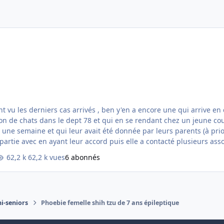
qui arrive en catastrophe ! Nous avons reçu hier après-midi un appel
n de chats dans le dept 78 et qui en se rendant chez un jeune co
une semaine et qui leur avait été donnée par leurs parents (à prior
epartie avec en ayant leur accord puis elle a contacté plusieurs ass
62,2 k vues
6 abonnés
ni-seniors
Phoebie femelle shih tzu de 7 ans épileptique