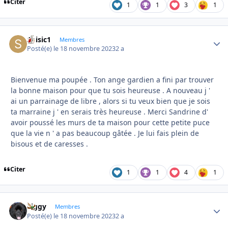
Citer
1
1
3
1
Soisic1
Autho
Membres
Posté(e)
le 18 novembre 2023
2 a
Bienvenue ma poupée . Ton ange gardien a fini par trouver
la bonne maison pour que tu sois heureuse . A nouveau j '
ai un parrainage de libre , alors si tu veux bien que je sois
ta marraine j ' en serais très heureuse . Merci Sandrine d'
avoir poussé les murs de ta maison pour cette petite puce
que la vie n ' a pas beaucoup gâtée . Je lui fais plein de
bisous et de caresses .
Citer
1
1
4
1
Ziggy
Autho
Membres
Posté(e)
le 18 novembre 2023
2 a