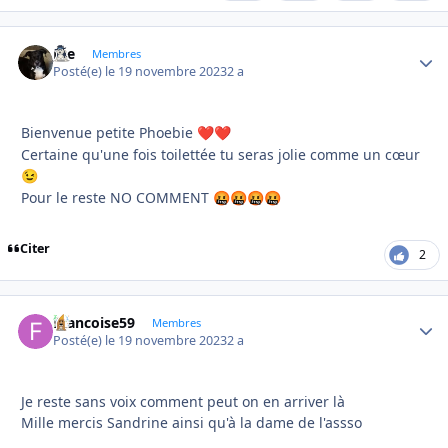
Joe
Autho
Membres
Posté(e)
le 19 novembre 2023
2 a
Bienvenue petite Phoebie
❤️
❤️
Certaine qu'une fois toilettée tu seras jolie comme un cœur
😉
Pour le reste NO COMMENT
🤬
🤬
🤬
🤬
Citer
2
Francoise59
Autho
Membres
Posté(e)
le 19 novembre 2023
2 a
Je reste sans voix comment peut on en arriver là
Mille mercis Sandrine ainsi qu'à la dame de l'assso