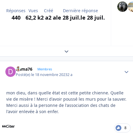
Réponses
Vues
Créé
Dernière réponse
440
62,2 k
2 a
2 a
le 28 juil.
le 28 juil.
Expand topic overview
duma76
Autho
Membres
Posté(e)
le 18 novembre 2023
2 a
mon dieu, dans quelle état est cette petite chienne. Quelle
vie de misère ! Merci d'avoir poussé les murs pour la sauver.
Merci aussi à la personne de l'association des chats de
l'avoir enlevée à son enfer.
Citer
8