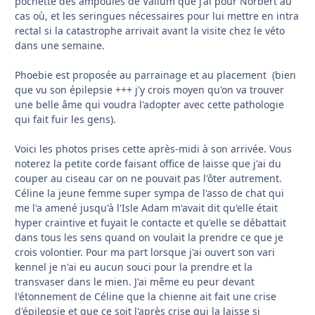
pochette des ampoules de Valium que j'ai pour Norbert au
cas où, et les seringues nécessaires pour lui mettre en intra
rectal si la catastrophe arrivait avant la visite chez le véto
dans une semaine.
Phoebie est proposée au parrainage et au placement (bien
que vu son épilepsie +++ j'y crois moyen qu'on va trouver
une belle âme qui voudra l'adopter avec cette pathologie
qui fait fuir les gens).
Voici les photos prises cette après-midi à son arrivée. Vous
noterez la petite corde faisant office de laisse que j'ai du
couper au ciseau car on ne pouvait pas l'ôter autrement.
Céline la jeune femme super sympa de l'asso de chat qui
me l'a amené jusqu'à l'Isle Adam m'avait dit qu'elle était
hyper craintive et fuyait le contacte et qu'elle se débattait
dans tous les sens quand on voulait la prendre ce que je
crois volontier. Pour ma part lorsque j'ai ouvert son vari
kennel je n'ai eu aucun souci pour la prendre et la
transvaser dans le mien. J'ai même eu peur devant
l'étonnement de Céline que la chienne ait fait une crise
d'épilepsie et que ce soit l'après crise qui la laisse si