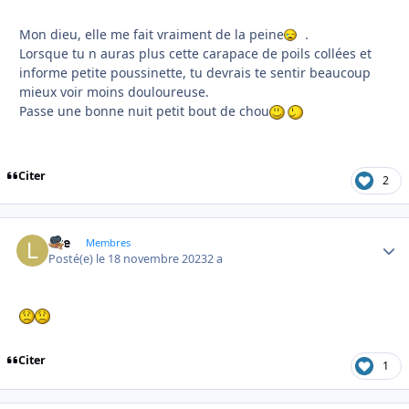
Mon dieu, elle me fait vraiment de la peine
.
Lorsque tu n auras plus cette carapace de poils collées et
informe petite poussinette, tu devrais te sentir beaucoup
mieux voir moins douloureuse.
Passe une bonne nuit petit bout de chou
Citer
2
live
Autho
Membres
Posté(e)
le 18 novembre 2023
2 a
Citer
1