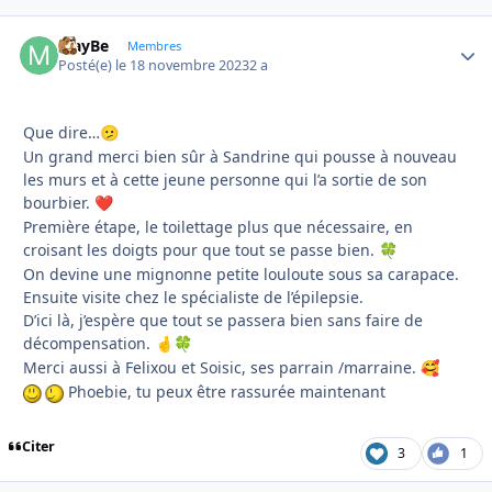
MayBe
Autho
Membres
Posté(e)
le 18 novembre 2023
2 a
Que dire…
🫤
Un grand merci bien sûr à Sandrine qui pousse à nouveau
les murs et à cette jeune personne qui l’a sortie de son
bourbier.
❤️
Première étape, le toilettage plus que nécessaire, en
croisant les doigts pour que tout se passe bien.
🍀
On devine une mignonne petite louloute sous sa carapace.
Ensuite visite chez le spécialiste de l’épilepsie.
D’ici là, j’espère que tout se passera bien sans faire de
décompensation.
🤞
🍀
Merci aussi à Felixou et Soisic, ses parrain /marraine.
🥰
Phoebie, tu peux être rassurée maintenant
Citer
3
1