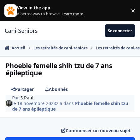
Aller au contenu
View in the app
×
Di
A better way to browse.
Learn more
.
Cani-Seniors
Se connecter
Accueil
Les retraités de cani-seniors
Les retraités de cani-s
Phoebie femelle shih tzu de 7 ans
épileptique
Partager
Abonnés
Par
S.Rault
le 18 novembre 2023
2 a
dans
Phoebie femelle shih tzu
de 7 ans épileptique
Commencer un nouveau sujet