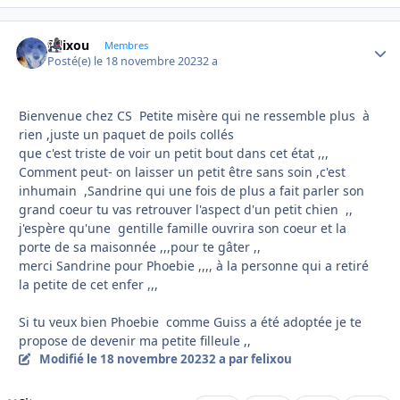
felixou
Autho
Membres
Posté(e)
le 18 novembre 2023
2 a
Bienvenue chez CS Petite misère qui ne ressemble plus à
rien ,juste un paquet de poils collés
que c'est triste de voir un petit bout dans cet état ,,,
Comment peut- on laisser un petit être sans soin ,c'est
inhumain ,Sandrine qui une fois de plus a fait parler son
grand coeur tu vas retrouver l'aspect d'un petit chien ,,
j'espère qu'une gentille famille ouvrira son coeur et la
porte de sa maisonnée ,,,pour te gâter ,,
merci Sandrine pour Phoebie ,,,, à la personne qui a retiré
la petite de cet enfer ,,,
Si tu veux bien Phoebie comme Guiss a été adoptée je te
propose de devenir ma petite filleule ,,
Modifié
le 18 novembre 2023
2 a
par felixou