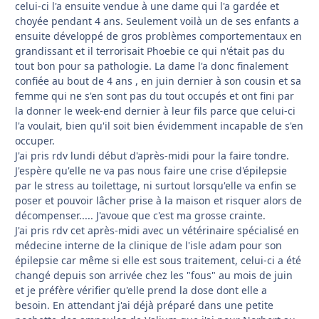
celui-ci l'a ensuite vendue à une dame qui l'a gardée et
choyée pendant 4 ans. Seulement voilà un de ses enfants a
ensuite développé de gros problèmes comportementaux en
grandissant et il terrorisait Phoebie ce qui n'était pas du
tout bon pour sa pathologie. La dame l'a donc finalement
confiée au bout de 4 ans , en juin dernier à son cousin et sa
femme qui ne s'en sont pas du tout occupés et ont fini par
la donner le week-end dernier à leur fils parce que celui-ci
l'a voulait, bien qu'il soit bien évidemment incapable de s'en
occuper.
J'ai pris rdv lundi début d'après-midi pour la faire tondre.
J'espère qu'elle ne va pas nous faire une crise d'épilepsie
par le stress au toilettage, ni surtout lorsqu'elle va enfin se
poser et pouvoir lâcher prise à la maison et risquer alors de
décompenser..... J'avoue que c'est ma grosse crainte.
J'ai pris rdv cet après-midi avec un vétérinaire spécialisé en
médecine interne de la clinique de l'isle adam pour son
épilepsie car même si elle est sous traitement, celui-ci a été
changé depuis son arrivée chez les "fous" au mois de juin
et je préfère vérifier qu'elle prend la dose dont elle a
besoin. En attendant j'ai déjà préparé dans une petite