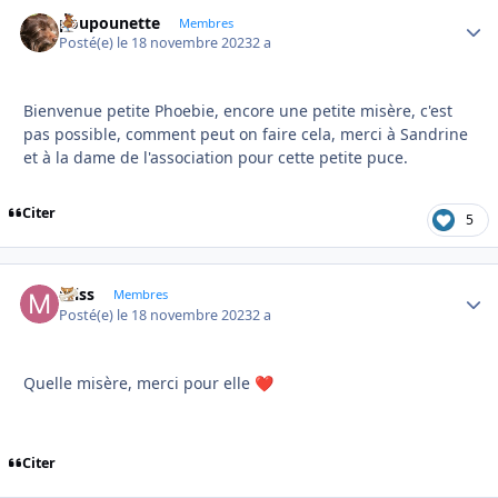
poupounette
Autho
Membres
Posté(e)
le 18 novembre 2023
2 a
Bienvenue petite Phoebie, encore une petite misère, c'est
pas possible, comment peut on faire cela, merci à Sandrine
et à la dame de l'association pour cette petite puce.
Citer
5
miss
Autho
Membres
Posté(e)
le 18 novembre 2023
2 a
Quelle misère, merci pour elle
❤️
Citer