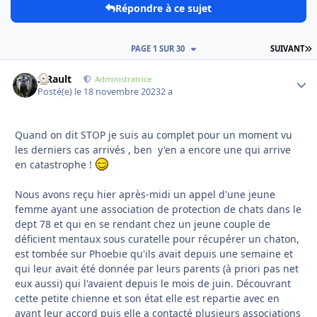
Répondre à ce sujet
D
PAGE 1 SUR 30
SUIVANT
S.Rault
Autho
Administratrice
Posté(e)
le 18 novembre 2023
2 a
Quand on dit STOP je suis au complet pour un moment vu
les derniers cas arrivés , ben y'en a encore une qui arrive
en catastrophe !
Nous avons reçu hier après-midi un appel d'une jeune
femme ayant une association de protection de chats dans le
dept 78 et qui en se rendant chez un jeune couple de
déficient mentaux sous curatelle pour récupérer un chaton,
est tombée sur Phoebie qu'ils avait depuis une semaine et
qui leur avait été donnée par leurs parents (à priori pas net
eux aussi) qui l'avaient depuis le mois de juin. Découvrant
cette petite chienne et son état elle est repartie avec en
ayant leur accord puis elle a contacté plusieurs associations