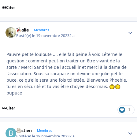
Citer
Thalie
Autho
Membres
Posté(e)
le 19 novembre 2023
2 a
Pauvre petite louloute .... elle fait peine à voir. L'éternelle
question : comment peut-on traiter un être vivant de la
sorte ? Merci Sandrine de l'accueillir et merci à la dame de
l'association. Sous sa carapace on devine une jolie petite
puce, ce qu'elle sera une fois toilettée. Bienvenue Phoebie,
tu es en sécurité et tu vas être choyée désormais.
pupuce
Citer
1
bastien
Autho
Membres
Posté(e)
le 19 novembre 2023
2 a