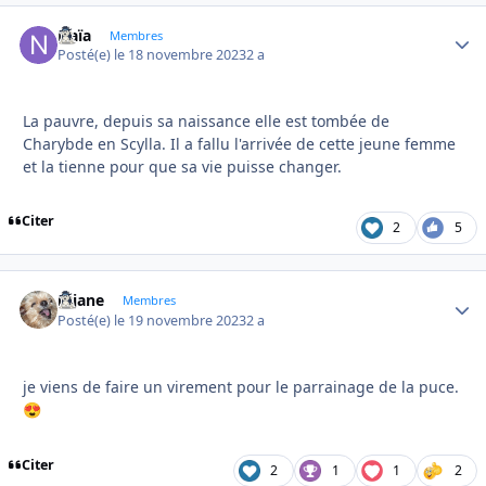
Naïa
Autho
Membres
Posté(e)
le 18 novembre 2023
2 a
La pauvre, depuis sa naissance elle est tombée de
Charybde en Scylla. Il a fallu l'arrivée de cette jeune femme
et la tienne pour que sa vie puisse changer.
Citer
2
5
réjane
Autho
Membres
Posté(e)
le 19 novembre 2023
2 a
je viens de faire un virement pour le parrainage de la puce.
😍
Citer
2
1
1
2