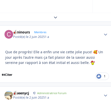
Expand topic overview
caninours
Autho
Membres
Posté(e)
le 2 juin 2025
1 a
Que de progrès! Elle a enfin une vie cette jolie puce!
Un
🥰
jour après l'autre mais ça fait plaisir de la savoir aussi
sereine par rapport à son état initial et aussi belle.
Citer
1
Queenycj
Autho
Administratrice Forum
Posté(e)
le 2 juin 2025
1 a