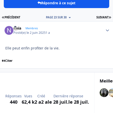
Répondre à ce sujet
PREMIÈRE PAGE
D
PRÉCÉDENT
PAGE 23 SUR 30
SUIVANT
Naïa
Autho
Membres
Posté(e)
le 2 juin 2025
1 a
Elle peut enfin profiter de la vie.
Citer
Meille
Réponses
Vues
Créé
Dernière réponse
440
62,4 k
2 a
2 a
le 28 juil.
le 28 juil.