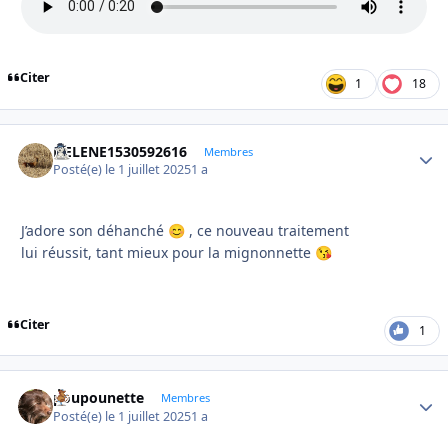
Citer
1
18
HELENE1530592616
Autho
Membres
Posté(e)
le 1 juillet 2025
1 a
J’adore son déhanché
, ce nouveau traitement
😊
lui réussit, tant mieux pour la mignonnette
😘
Citer
1
poupounette
Autho
Membres
Posté(e)
le 1 juillet 2025
1 a