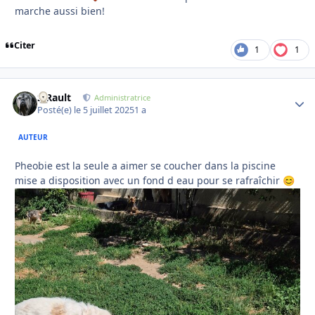
marche aussi bien!
Citer
1
1
S.Rault
Autho
Administratrice
Posté(e)
le 5 juillet 2025
1 a
AUTEUR
Pheobie est la seule a aimer se coucher dans la piscine
mise a disposition avec un fond d eau pour se rafraîchir
😊