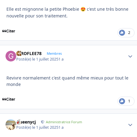
Elle est mignonne la petite Phoebie
c'est une très bonne
😍
nouvelle pour son traitement.
Citer
2
GIROFLEE78
Autho
Membres
Posté(e)
le 1 juillet 2025
1 a
Revivre normalement c'est quand même mieux pour tout le
monde
Citer
1
Queenycj
Autho
Administratrice Forum
Posté(e)
le 1 juillet 2025
1 a