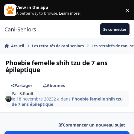
Aller au contenu
View in the app
×
Di
A better way to browse.
Learn more
.
Cani-Seniors
Se connecter
Accueil
Les retraités de cani-seniors
Les retraités de cani-s
Phoebie femelle shih tzu de 7 ans
épileptique
Partager
Abonnés
Par
S.Rault
le 18 novembre 2023
2 a
dans
Phoebie femelle shih tzu
de 7 ans épileptique
Commencer un nouveau sujet