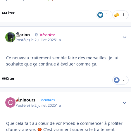
Citer
1
1
Marion
Autho
Trésorière
Posté(e)
le 2 juillet 2025
1 a
Ce nouveau traitement semble faire des merveilles. Je lui
souhaite que ça continue à évoluer comme ça.
Citer
2
caninours
Autho
Membres
Posté(e)
le 2 juillet 2025
1 a
Que cela fait au cœur de vor Phoebie commencer à profiter
d'une vraie vie.
C'est vraiment super si le traitement