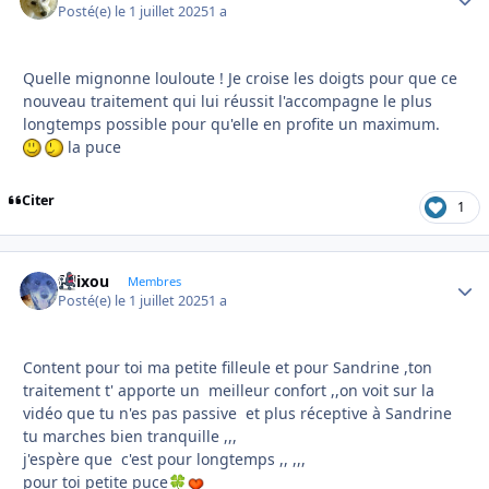
Posté(e)
le 1 juillet 2025
1 a
Quelle mignonne louloute ! Je croise les doigts pour que ce
nouveau traitement qui lui réussit l'accompagne le plus
longtemps possible pour qu'elle en profite un maximum.
la puce
Citer
1
felixou
Autho
Membres
Posté(e)
le 1 juillet 2025
1 a
Content pour toi ma petite filleule et pour Sandrine ,ton
traitement t' apporte un meilleur confort ,,on voit sur la
vidéo que tu n'es pas passive et plus réceptive à Sandrine
tu marches bien tranquille ,,,
j'espère que c'est pour longtemps ,, ,,,
pour toi petite puce
🍀