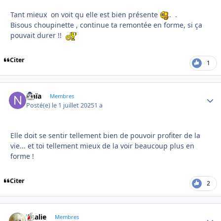
Tant mieux on voit qu elle est bien présente
. .
Bisous choupinette , continue ta remontée en forme, si ça
pouvait durer !!
Citer
1
Naïa
Autho
Membres
Posté(e)
le 1 juillet 2025
1 a
Elle doit se sentir tellement bien de pouvoir profiter de la
vie... et toi tellement mieux de la voir beaucoup plus en
forme !
Citer
2
Thalie
Autho
Membres