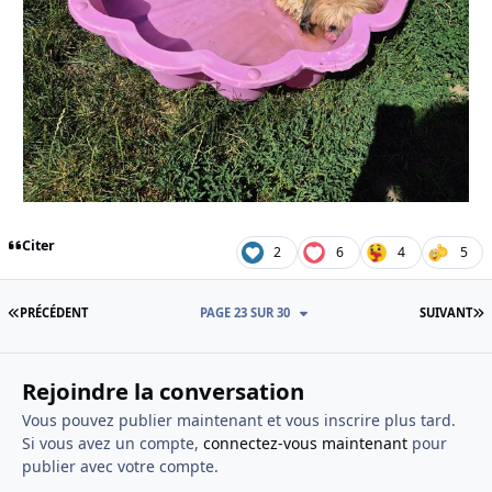
Citer
2
6
4
5
PREMIÈRE PAGE
D
PRÉCÉDENT
PAGE 23 SUR 30
SUIVANT
Rejoindre la conversation
Vous pouvez publier maintenant et vous inscrire plus tard.
Si vous avez un compte,
connectez-vous maintenant
pour
publier avec votre compte.