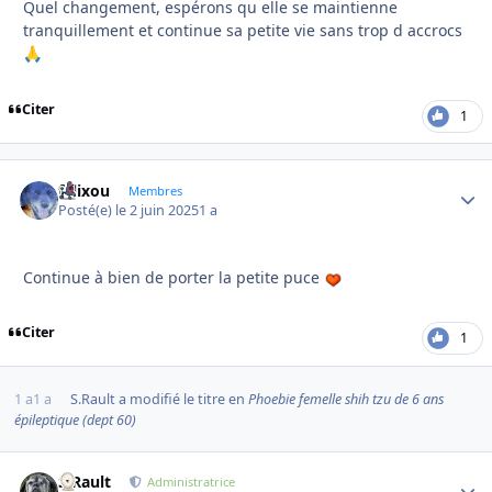
Quel changement, espérons qu elle se maintienne
tranquillement et continue sa petite vie sans trop d accrocs
🙏
Citer
1
felixou
Autho
Membres
Posté(e)
le 2 juin 2025
1 a
Continue à bien de porter la petite puce
Citer
1
1 a
1 a
S.Rault
a modifié le titre en
Phoebie femelle shih tzu de 6 ans
épileptique (dept 60)
S.Rault
Autho
Administratrice