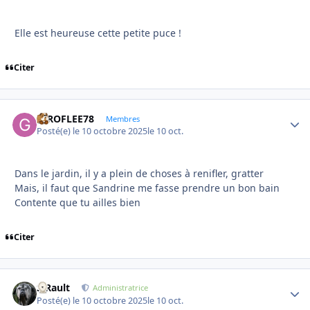
Elle est heureuse cette petite puce !
Citer
GIROFLEE78
Autho
Membres
Posté(e)
le 10 octobre 2025
le 10 oct.
Dans le jardin, il y a plein de choses à renifler, gratter
Mais, il faut que Sandrine me fasse prendre un bon bain
Contente que tu ailles bien
Citer
S.Rault
Autho
Administratrice
Posté(e)
le 10 octobre 2025
le 10 oct.