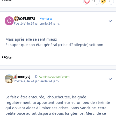
11
2
GIROFLEE78
Autho
Membres
Posté(e)
le 24 janvier
le 24 janv.
Mais après elle se sent mieux
Et super que son état général (crise d'épilepsie) soit bon
Citer
Queenycj
Autho
Administratrice Forum
Posté(e)
le 24 janvier
le 24 janv.
Le fait d être entourée, chouchoutée, baignée
régulièrement lui apportent bonheur et un peu de sérénité
qui doivent aider à limiter ses crises. Sans Sandrine, cette
petite puce aurait disparu depuis longtemps. Merci de ce