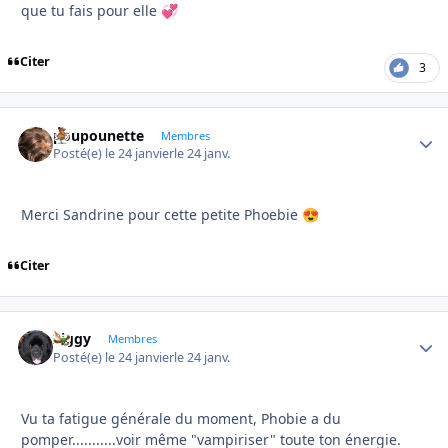
que tu fais pour elle
💞
Citer
3
poupounette
Autho
Membres
Posté(e)
le 24 janvier
le 24 janv.
Merci Sandrine pour cette petite Phoebie
😍
Citer
Ziggy
Autho
Membres
Posté(e)
le 24 janvier
le 24 janv.
Vu ta fatigue générale du moment, Phobie a du
pomper...........voir même "vampiriser" toute ton énergie.