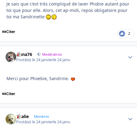
Je sais que c'est très compliqué de laver Phobie autant pour
toi que pour elle. Alors, cet ap-midi, repos obligatoire pour
toi ma Sandrinette
Citer
2
Anna76
Autho
Modératrice
Posté(e)
le 24 janvier
le 24 janv.
Merci pour Phoebie, Sandrine.
Citer
Thalie
Autho
Membres
Posté(e)
le 24 janvier
le 24 janv.