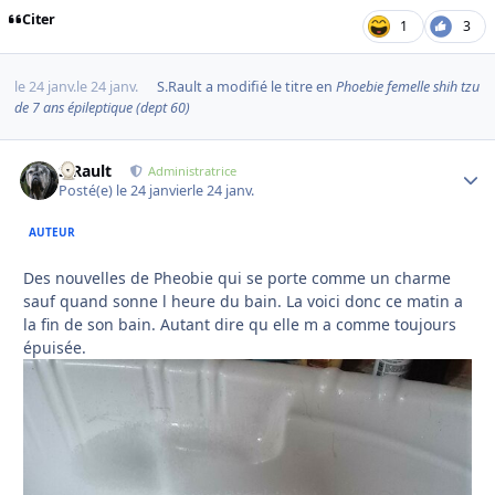
Citer
1
3
le 24 janv.
le 24 janv.
S.Rault
a modifié le titre en
Phoebie femelle shih tzu
de 7 ans épileptique (dept 60)
S.Rault
Autho
Administratrice
Posté(e)
le 24 janvier
le 24 janv.
AUTEUR
Des nouvelles de Pheobie qui se porte comme un charme
sauf quand sonne l heure du bain. La voici donc ce matin a
la fin de son bain. Autant dire qu elle m a comme toujours
épuisée.