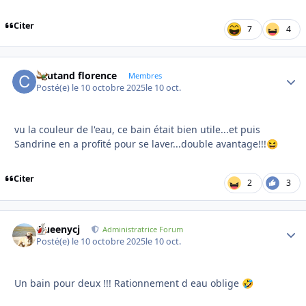
Citer
7
4
coutand florence
Autho
Membres
Posté(e)
le 10 octobre 2025
le 10 oct.
vu la couleur de l'eau, ce bain était bien utile...et puis
Sandrine en a profité pour se laver...double avantage!!!
😆
Citer
2
3
Queenycj
Autho
Administratrice Forum
Posté(e)
le 10 octobre 2025
le 10 oct.
Un bain pour deux !!! Rationnement d eau oblige
🤣