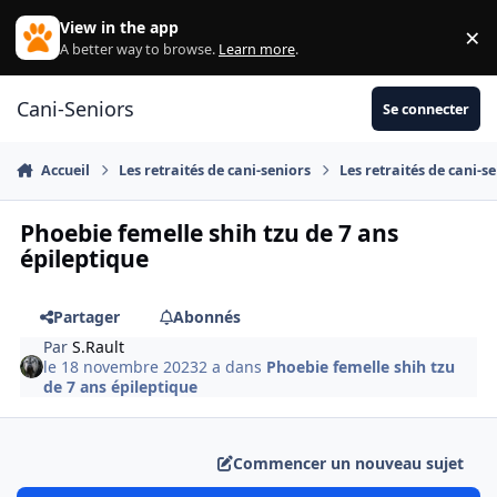
Aller au contenu
View in the app
×
Di
A better way to browse.
Learn more
.
Cani-Seniors
Se connecter
Accueil
Les retraités de cani-seniors
Les retraités de cani-s
Phoebie femelle shih tzu de 7 ans
épileptique
Partager
Abonnés
Par
S.Rault
le 18 novembre 2023
2 a
dans
Phoebie femelle shih tzu
de 7 ans épileptique
Commencer un nouveau sujet