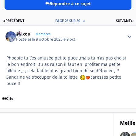
Répondre à ce sujet
PREMIÈRE PAGE
D
PRÉCÉDENT
PAGE 26 SUR 30
SUIVANT
felixou
Autho
Membres
Posté(e)
le 9 octobre 2025
le 9 oct.
Phoebie tu t'es amusée petite puce ,mais tu n'as pas choisi
le bon endroit ,tu as raison il faut en profiter ma petite
filleule ,,,, cela fait le plus grand bien de se défouler ,!!!
Sandrine va s'occuper de la toilette
caresses petite
puce !!
Citer
Meille