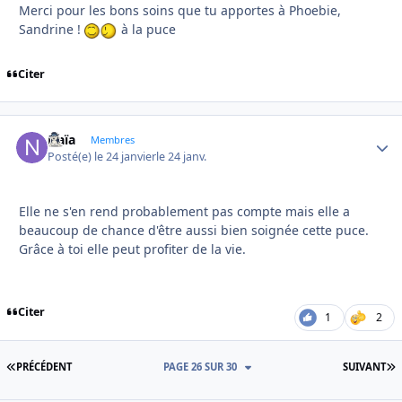
Merci pour les bons soins que tu apportes à Phoebie,
Sandrine !
à la puce
Citer
Naïa
Autho
Membres
Posté(e)
le 24 janvier
le 24 janv.
Elle ne s'en rend probablement pas compte mais elle a
beaucoup de chance d'être aussi bien soignée cette puce.
Grâce à toi elle peut profiter de la vie.
Citer
1
2
PREMIÈRE PAGE
D
PRÉCÉDENT
PAGE 26 SUR 30
SUIVANT