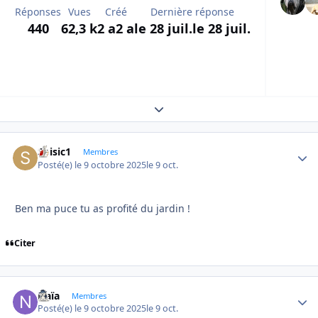
Réponses
Vues
Créé
Dernière réponse
440
62,3 k
2 a
2 a
le 28 juil.
le 28 juil.
Expand topic overview
Soisic1
Autho
Membres
Posté(e)
le 9 octobre 2025
le 9 oct.
Ben ma puce tu as profité du jardin !
Citer
Naïa
Autho
Membres
Posté(e)
le 9 octobre 2025
le 9 oct.