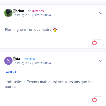
Marion
Autho
Trésorière
Posté(e)
le 16 juillet 2020
6 a
Plus mignons l'un que l'autre.
1
Naïa
Autho
Membres
Posté(e)
le 17 juillet 2020
6 a
AUTEUR
Trois styles différents mais aussi beaux les uns que les
autres.
1