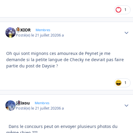
1
NIKIOR
Autho
Membres
Posté(e)
le 21 juillet 2020
6 a
Oh qui sont mignons ces amoureux de Peynet je me
demande si la petite langue de Checky ne devrait pas faire
partie du post de Daysie
?
1
felixou
Autho
Membres
Posté(e)
le 21 juillet 2020
6 a
Dans le concours peut on envoyer plusieurs photos du
même chien ???