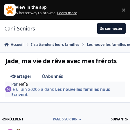
Aller au contenu
View in the app
×
Di
A better way to browse.
Learn more
.
Cani-Seniors
Se connecter
Accueil
Ils attendent leurs familles
Les nouvelles familles n
Jade, ma vie de rêve avec mes frérots
Partager
Abonnés
Par
Naïa
le 6 juin 2020
6 a
dans
Les nouvelles familles nous
Ecrivent
PREMIÈRE PAGE
D
PRÉCÉDENT
PAGE 5 SUR 106
SUIVANT