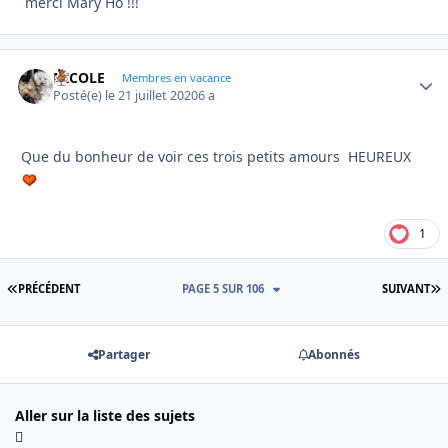
merci Mary Ho !!!
NICOLE
Autho
Membres en vacance
Posté(e)
le 21 juillet 2020
6 a
Que du bonheur de voir ces trois petits amours HEUREUX
1
PREMIÈRE PAGE
D
PRÉCÉDENT
PAGE 5 SUR 106
SUIVANT
Partager
Abonnés
Aller sur la liste des sujets