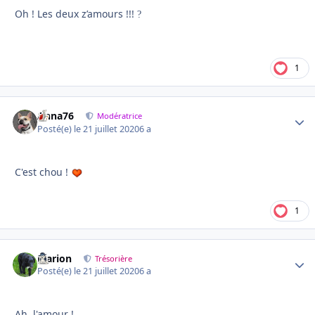
Oh ! Les deux z’amours !!!
?
1
Anna76
Autho
Modératrice
Posté(e)
le 21 juillet 2020
6 a
C'est chou !
1
Marion
Autho
Trésorière
Posté(e)
le 21 juillet 2020
6 a
Ah, l'amour !