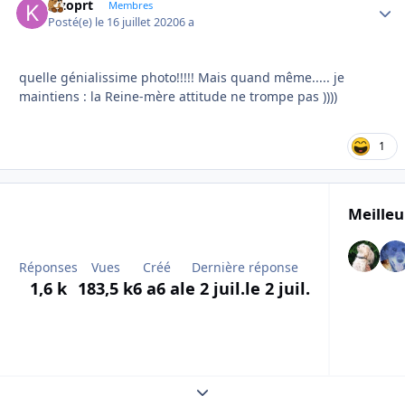
kizoprt
Autho
Membres
Posté(e)
le 16 juillet 2020
6 a
quelle génialissime photo!!!!! Mais quand même..... je
maintiens : la Reine-mère attitude ne trompe pas ))))
1
Meilleu
Réponses
Vues
Créé
Dernière réponse
1,6 k
183,5 k
6 a
6 a
le 2 juil.
le 2 juil.
Expand topic overview