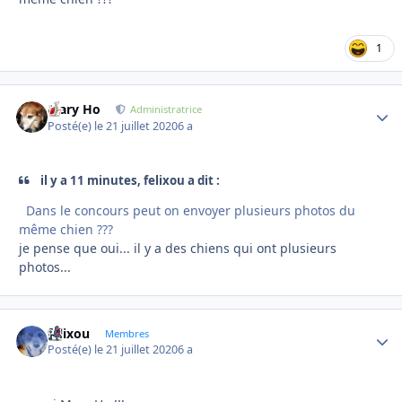
1
Mary Ho
Autho
Administratrice
Posté(e)
le 21 juillet 2020
6 a
il y a 11 minutes, felixou a dit :
Dans le concours peut on envoyer plusieurs photos du
même chien ???
je pense que oui... il y a des chiens qui ont plusieurs
photos...
felixou
Autho
Membres
Posté(e)
le 21 juillet 2020
6 a