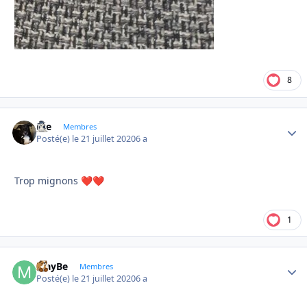
8
Joe
Autho
Membres
Posté(e)
le 21 juillet 2020
6 a
Trop mignons
❤️
❤️
1
MayBe
Autho
Membres
Posté(e)
le 21 juillet 2020
6 a