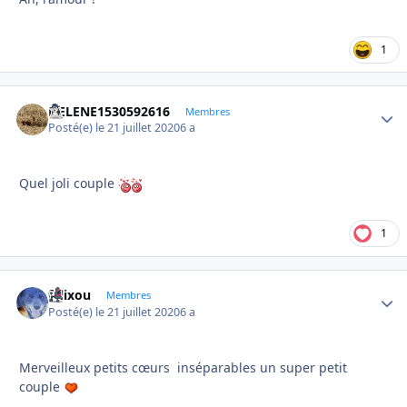
1
HELENE1530592616
Autho
Membres
Posté(e)
le 21 juillet 2020
6 a
Quel joli couple
1
felixou
Autho
Membres
Posté(e)
le 21 juillet 2020
6 a
Merveilleux petits cœurs inséparables un super petit
couple