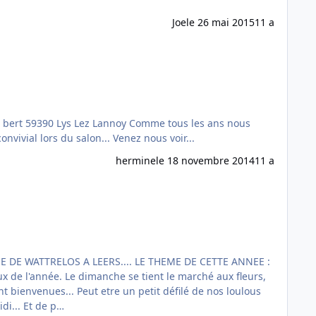
Joe
le 26 mai 2015
11 a
tiendrons un stand pour Cani-séniors. Vous êtes toutes et tous les bienvenus... Nous passons toujours un moment très convivial lors du salon... Venez nous voir...
hermine
le 18 novembre 2014
11 a
avec les manteaux à vendre.. c'est à réfléchir... un petit défilé le samedi après midi... un petit défilé le dimanche après midi... Et de p…