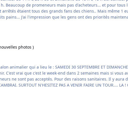
es photos )
 nouvelles photos )
NCHE 1ER OCTOBRE de 9 H A 18 H. J'ai téléphoné et j'ai eu un
ra des oiseaux, des chats, des chiens, ânes,poissons... LIEU :
PALAIS DES GROTTES BOULEVARD PAUL BEZIN 59400 CAMBRAI. SURTOUT N'HESITEZ PAS A VENIR FAIRE UN TOUR....