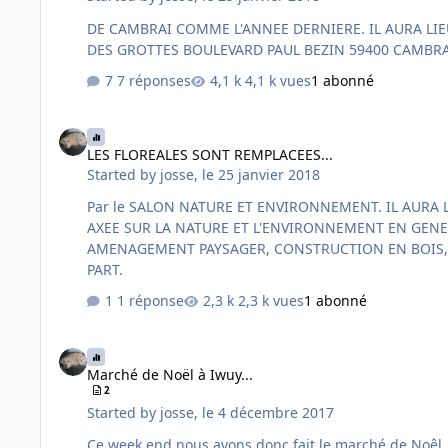
DE CAMBRAI COMME L'ANNEE DERNIERE. IL AURA LIEU LE : SAMEDI 20 OCTOBRE ET LE DIMANCHE 21 OCTOBRE 2018. DE 10 H A 18 H ( JE CONFIRMERAI LES HORAIRES ) AU PALAIS
7 réponses
4,1 k vues
1 abonné
LES FLOREALES SONT REMPLACEES...
LES FLOREALES SONT REMPLACEES...
Started by
josse
,
le 25 janvier 2018
Par le SALON NATURE ET ENVIRONNEMENT. IL AURA LIEU LE : SAMEDI 7 AVRIL ET LE DIMANCHE 8 AVRIL 2018 DE 10 H A 18 H SALLE KERKHOVE 1 RUE DE WATTRELOS 59115 LEERS
AXEE SUR LA NATURE ET L'ENVIRONNEMENT EN GENERAL; ( DEVELOPPEMENT DURABLE, BIODIVERSITE, AGRICULTURE, ELEVAGE, PROTECTION DES ANIMAUX ET D
AMENAGEMENT PAYSAGER, CONSTRUCTION EN BOIS, RECYCLAGE, PRODUCTIONS LOCALES. SI VOUS A
PART.
1 réponse
2,3 k vues
1 abonné
Marché de Noël à Iwuy...
Marché de Noël à Iwuy...
2
Started by
josse
,
le 4 décembre 2017
Ce week end nous avons donc fait le marché de Noêl. Samedi de 14 h à 20 h 30 et Dimanche de 10 h à 18 h 30. Samedi presque personne... Dimanche matin pas beaucoup mie