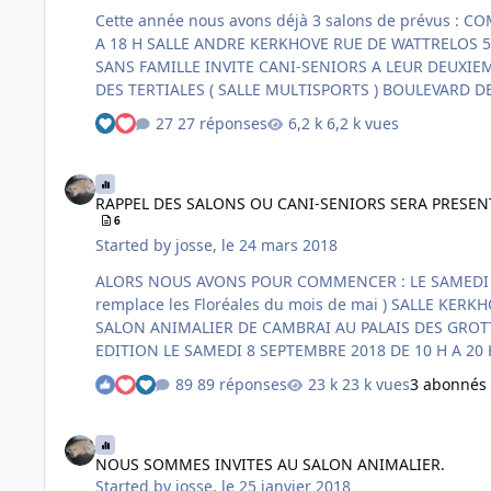
Cette année nous avons déjà 3 salons de prévus : COMME TOUS LES ANS NOUS SOMMES INVITES AU SALON DE LEERS. LE SAMEDI 6 AVRIL ET LE DIMANCHE 7 AVRIL 2019 DE 10 H
A 18 H SALLE ANDRE KERKHOVE RUE DE WATTRELOS 59115 LEERS LE THEME DE CETTE ANNEE / LA BIODIVERSITE SI VOUS AVEZ DES IDEES POUR LE THEME . L'ASSOCIATION CANIN
SANS FAMILLE INVITE CANI-SENIORS A LEUR DEUXIEME FORUM DE LA PROTECTION ANIMALE. LE SAMEDI 13 AVRIL ET LE DIMANCHE 14 AVRIL 2019 DE 10 H A 18 H 30 GYMNASE
27 réponses
6,2 k vues
RAPPEL DES SALONS OU CANI-SENIORS SERA PRESENT...
RAPPEL DES SALONS OU CANI-SENIORS SERA PRESENT
6
Started by
josse
,
le 24 mars 2018
ALORS NOUS AVONS POUR COMMENCER : LE SAMEDI 7 AVRIL ET LE DIMANCHE 8 AVRIL 2018 DE 10 H A 18 H POUR LE SALON DE LA NATURE ET DE L'ENVIRONNEMENT ( qui
remplace les Floréales du mois de mai ) SALLE KERKHOVE 1 RUE DE WATTRELOS 59115 LEERS LE SAMEDI 20 OCTOBRE ET LE DIMANCHE 21 OCTOBRE 2018 DE 9 H A 18 H POUR LE
SALON ANIMALIER DE CAMBRAI AU PALAIS DES GROTTES BD PAUL BEZIN 59400 CAMBRAI ( Les chiens de l'extérieur ne sont pas admis ) NOUS SOMMES INVITES POUR LA 1ere
89 réponses
23 k vues
3 abonnés
NOUS SOMMES INVITES AU SALON ANIMALIER.
NOUS SOMMES INVITES AU SALON ANIMALIER.
Started by
josse
,
le 25 janvier 2018