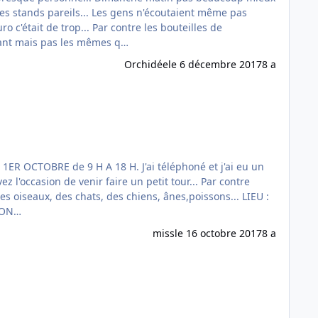
champagne vendues au bar partaient comme des petits pains... J'ai l'impression que les gens ont des priorités maintenant mais pas les mêmes q…
Orchidée
le 6 décembre 2017
8 a
 LA ! ON…
miss
le 16 octobre 2017
8 a