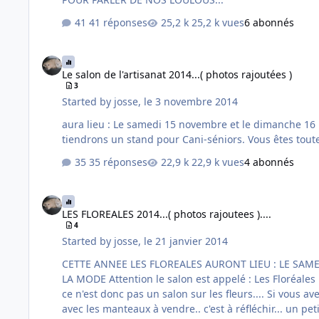
41 réponses
25,2 k vues
6 abonnés
Le salon de l'artisanat 2014...( photos rajoutées )
Le salon de l'artisanat 2014...( photos rajoutées )
3
Started by
josse
,
le 3 novembre 2014
aura lieu : Le samedi 15 novembre et le dimanche 16 novembre 2014 de 10 h à 18 h Salle André Desmulliez Avenue Paul bert 59390 Lys Lez Lannoy Comme tous les ans nous
35 réponses
22,9 k vues
4 abonnés
LES FLOREALES 2014...( photos rajoutees )....
LES FLOREALES 2014...( photos rajoutees )....
4
Started by
josse
,
le 21 janvier 2014
CETTE ANNEE LES FLOREALES AURONT LIEU : LE SAMEDI 17 MAI LE DIMANCHE 18 MAI 2014. SALLE ANDRE KERKHOVE RUE DE WATTRELOS A LEERS.... LE THEME DE CETTE ANNEE :
LA MODE Attention le salon est appelé : Les Floréales mais ce sont les animations différentes qui présentent leurs travaux de l'année. Le dimanche se tient le marché aux fleurs,
ce n'est donc pas un salon sur les fleurs.... Si vous avez quelques idées pour présenter la mode sur notre stand, elles sont bienvenues... Peut etre un petit défilé de nos loulous