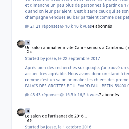
et dimanche un peu plus de personnes à partir de 17 h. Beaucoup de promeneurs mais pas d'acheteurs... et pour tous les stands pareils... Les gens n'écoutaient même pas
quand on leur parlaient. C'est bizarre ceux qui se sont arrêtés étaient tous des grands fans des chiens.. Mais même 1 euro c'était de trop... Par contre les bouteilles de
21 réponses
10 k vues
4 abonnés
Un salon animalier invite Cani - seniors à Cambrai...( nouvell
Un salon animalier invite Cani - seniors à Cambrai...(
3
Started by
josse
,
le 22 septembre 2017
Après bien des recherches sur google, j'ai trouvé un salon animalier qui a lieu le : SAMEDI 30 SEPTEMBRE ET DIMA
accueil très agréable. Nous avons donc un stand à tenir. C'est vrai que c'est le week-end dans 2 semaines mais si vous avez l'occasion de venir faire un petit tour... Par contre
comme c'est un salon animalier les chiens des promeneurs ne sont pas acceptés. Pour des raisons sanitaires. Il y au
43 réponses
16,5 k vues
7 abonnés
Le salon de l'artisanat de 2016...
Le salon de l'artisanat de 2016...
5
Started by
josse
,
le 1 octobre 2016