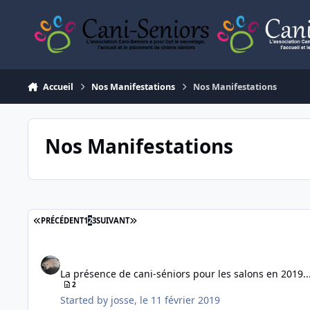
Aller au contenu
Accueil
Nos Manifestations
Nos Manifestations
Nos Manifestations
PREMIÈRE PAGE
DERNIÈRE PAGE
PRÉCÉDENT
1
2
3
SUIVANT
La présence de cani-séniors pour les salons en 2019...
La présence de cani-séniors pour les salons en 2019..
2
Started by
josse
,
le 11 février 2019