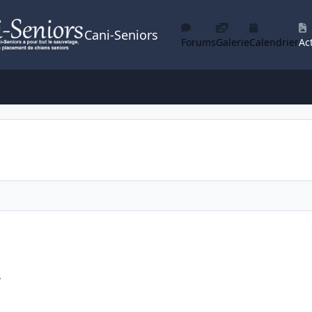
Cani-Seniors
Forums
Galerie
Calendrier
Act
.