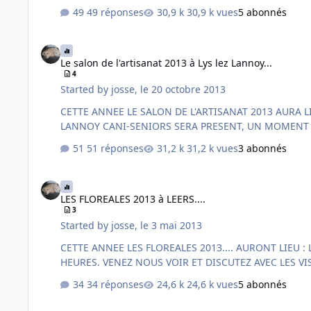
49 réponses
30,9 k vues
5 abonnés
Le salon de l'artisanat 2013 à Lys lez Lannoy...
Le salon de l'artisanat 2013 à Lys lez Lannoy...
4
Started by
josse
,
le 20 octobre 2013
CETTE ANNEE LE SALON DE L'ARTISANAT 2013 AURA LIEU LE SAMEDI 16 ET DIMANCHE 17 NOVEMBRE. DE 10 H A 18 H SALLE ANDRE DESMULLIEZ AVENUE PAUL BERT 59390 LYS LEZ
51 réponses
31,2 k vues
3 abonnés
LES FLOREALES 2013 à LEERS....
LES FLOREALES 2013 à LEERS....
3
Started by
josse
,
le 3 mai 2013
CETTE ANNEE LES FLOREALES 2013.... AURONT LIEU : LE SAMEDI 11 MAI ET LE DIMANCHE 12 MAI SALLE ANDRE KERKHOVE RUE DE WATTRELOS 59115 LEERS. DE 10 HEURES A 18
34 réponses
24,6 k vues
5 abonnés
Les vedettes de la journée Pile Poil....