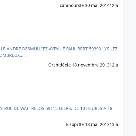
caninours
le 30 mai 2014
12 a
 DETENTE ASSURE TOUT EN PARLANT DE NOS CHIENS. VENEZ NOMBREUX.....
Orchidée
le 18 novembre 2013
12 a
kizoprt
le 13 mai 2013
13 a