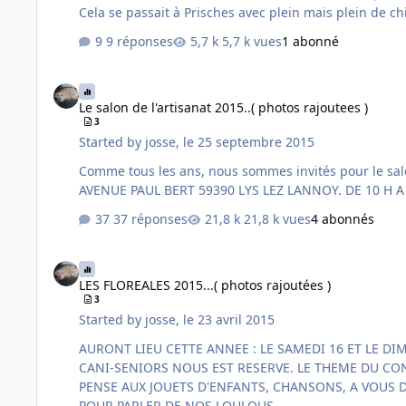
Cela se passait à Prisches avec plein mais plein de chi
9 réponses
5,7 k vues
1 abonné
Le salon de l'artisanat 2015..( photos rajoutees )
Le salon de l'artisanat 2015..( photos rajoutees )
3
Started by
josse
,
le 25 septembre 2015
Comme tous les ans, nous sommes invités pour le salon de l'artisanat à Lys Lez Lannoy. Il aura lieu le : SAMEDI 14 ET LE DIMANCHE 15 NOVEMBRE. SALLE
37 réponses
21,8 k vues
4 abonnés
LES FLOREALES 2015...( photos rajoutées )
LES FLOREALES 2015...( photos rajoutées )
3
Started by
josse
,
le 23 avril 2015
AURONT LIEU CETTE ANNEE : LE SAMEDI 16 ET LE DIMANCHE 17 MAI SALLE ANDRE KERKHOVE 1 RUE WATTRELOS 59115 LEERS DE 10 HEURES A 18 HEURES.. UN STAND POUR
CANI-SENIORS NOUS EST RESERVE. LE THEME DU CONCOURS D'ORIGINALITE DE CETTE ANNEE : LES SOUVENIRS D'ENFANCE..... SI VOUS AVEZ DES IDEES, JE SUIS PRENEUSE..... J'AI
PENSE AUX JOUETS D'ENFANTS, CHANSONS, A VOUS DE REFLECHIR MAINTENANT.... ET N'OUBLIEZ PAS : VOUS ETES TOUTES ET TOUS LES BIENVENUS.... ON N'EST JAMAIS DE TROP
POUR PARLER DE NOS LOULOUS...