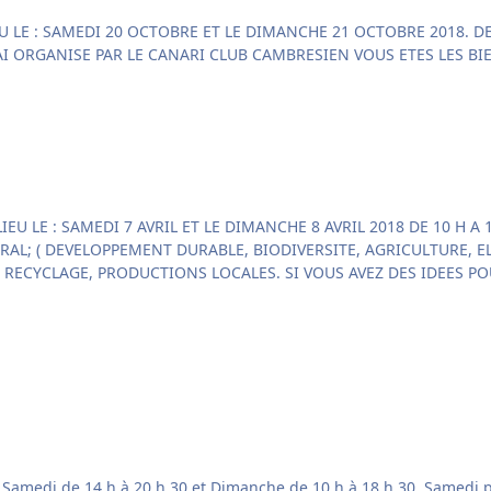
DES GROTTES BOULEVARD PAUL BEZIN 59400 CAMBRAI ORGANISE PAR LE CANARI C
E LA NATURE )
VEZ DES IDEES POUR DECORER LE STAND, N'HESITEZ PAS A M'EN FAIRE
ux