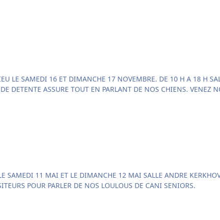
LANNOY CANI-SENIORS SERA PRESENT, UN MOMENT DE
HEURES. VENEZ NOUS VOIR ET DISCUTEZ AVEC LES VISITEURS POUR PARLER DE NOS LOULOUS DE CANI SENIORS.