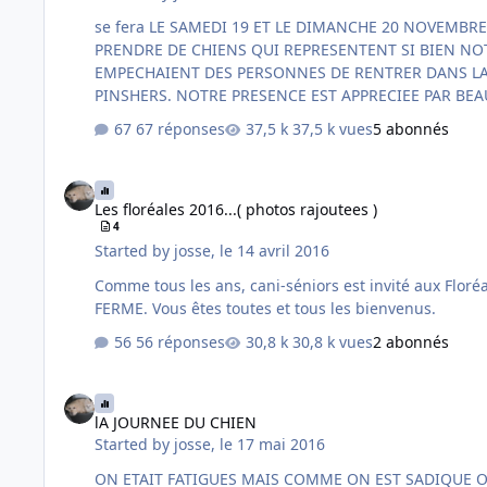
se fera LE SAMEDI 19 ET LE DIMANCHE 20 NOVEMBRE DE 10 H A 18 H. RUE PAUL BERT 59390 LYS LEZ LANNOY MALHEUREUSEMENT CETTE ANNEE, NOUS NE POURRONS PAS
PRENDRE DE CHIENS QUI REPRESENTENT SI BIEN NOTRE ASSOCIATION. : DES PERSONNES SE SONT PLAINTES QUE LES CHIENS FAISAIENT PEUR A CERTAINS ENFANTS ET
EMPECHAIENT DES PERSONNES DE RENTRER DANS LA SALLE.... JE LEUR AI PROPOSE DE LAISSER NOS LIONS ET TIGRES A LA MAISON ET DE PRENDRE DES CHIHUAHUAS ET DES
PINSHERS. NOTRE PRESENCE EST APPRECIEE PAR BEAUCOUP DE PERSONNES. MAIS C'EST CERTAIN QU'IL Y A TOUJOURS DES C...S QUI TRAINENT PARTOUT. CELA M'A FAIT MAL AU
COEUR, MAIS ON IRA QUAND MÊME CAR CEL…
67 réponses
37,5 k vues
5 abonnés
Les floréales 2016...( photos rajoutees )
Les floréales 2016...( photos rajoutees )
4
Started by
josse
,
le 14 avril 2016
Comme tous les ans, cani-séniors est invité aux Floréales de Leers. Elles auront lieu le samedi 14 mai et le dimanche 15 mai. de 10 h à 18 
FERME. Vous êtes toutes et tous les bienvenus.
56 réponses
30,8 k vues
2 abonnés
lA JOURNEE DU CHIEN
lA JOURNEE DU CHIEN
Started by
josse
,
le 17 mai 2016
ON ETAIT FATIGUES MAIS COMME ON EST SADIQUE ON A REMIS CA LE LUNDI.... Nous avons été gentiment invités par Fi