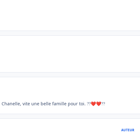
 Chanelle, vite une belle famille pour toi.
?
?
❤️
❤️
?
?
AUTEUR