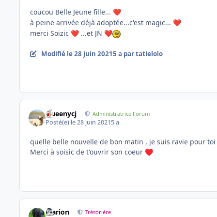
coucou Belle Jeune fille...
❤️
à peine arrivée déjà adoptée...c'est magic...
❤️
merci Soizic
...et JN
❤️
❤️
Modifié
le 28 juin 2021
5 a
par tatielolo
Queenycj
Administratrice Forum
Posté(e)
le 28 juin 2021
5 a
quelle belle nouvelle de bon matin , je suis ravie pour to
Merci à soisic de t'ouvrir son coeur
♥️
Marion
Trésorière