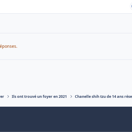
réponses.
yer
Ils ont trouvé un foyer en 2021
Chanelle shih tzu de 14 ans rése