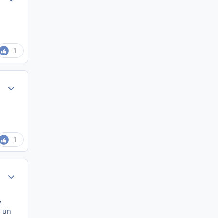
1
Author stats
1
Author stats
s
t un