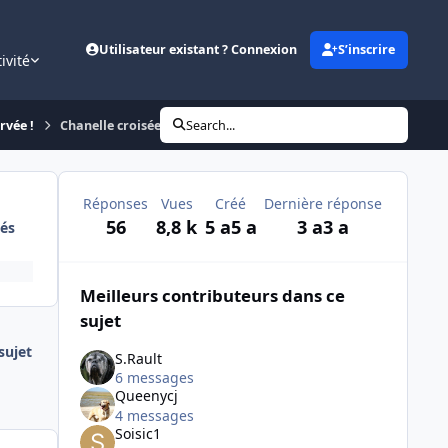
Utilisateur existant ? Connexion
S’inscrire
ivité
rvée !
Chanelle croisée shih tzu âgée de 14 ans
Search...
Réponses
Vues
Créé
Dernière réponse
56
8,8 k
5 a
5 a
3 a
3 a
és
Meilleurs contributeurs dans ce
sujet
ujet
S.Rault
6 messages
Queenycj
4 messages
Soisic1