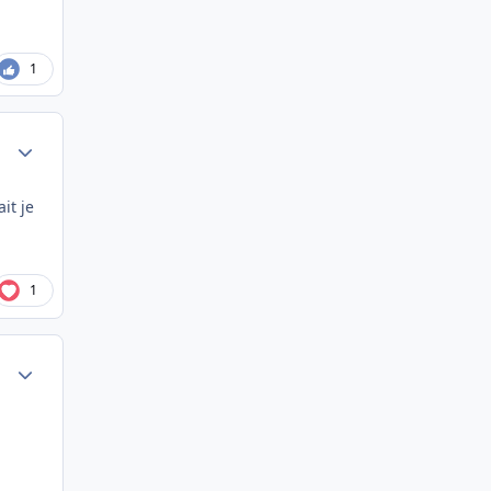
1
Author stats
it je
1
Author stats