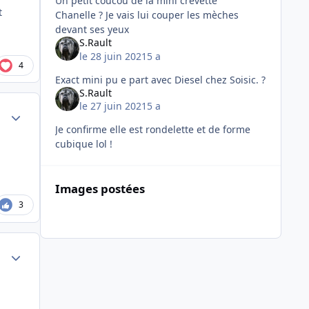
Un petit coucou de la mini crevette
t
Chanelle ? Je vais lui couper les mèches
devant ses yeux
S.Rault
le 28 juin 2021
5 a
4
Exact mini pu e part avec Diesel chez Soisic. ?
S.Rault
le 27 juin 2021
5 a
Author stats
Je confirme elle est rondelette et de forme
cubique lol !
Images postées
3
Author stats