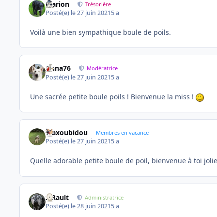
Marion
Trésorière
Posté(e)
le 27 juin 2021
5 a
Voilà une bien sympathique boule de poils.
Anna76
Modératrice
Posté(e)
le 27 juin 2021
5 a
Une sacrée petite boule poils ! Bienvenue la miss !
Maxoubidou
Membres en vacance
Posté(e)
le 27 juin 2021
5 a
Quelle adorable petite boule de poil, bienvenue à toi jolie
S.Rault
Administratrice
Posté(e)
le 28 juin 2021
5 a