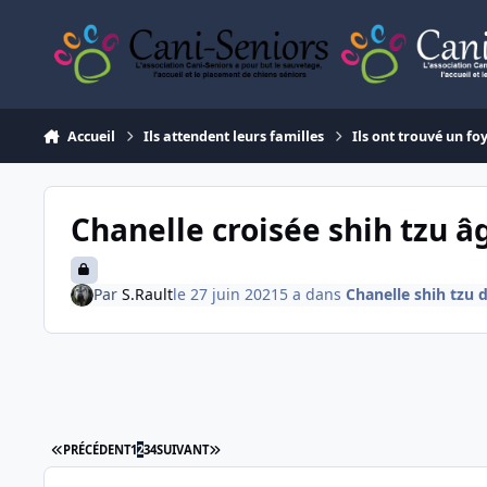
Aller au contenu
Accueil
Ils attendent leurs familles
Ils ont trouvé un fo
Chanelle croisée shih tzu â
Par
S.Rault
le 27 juin 2021
5 a
dans
Chanelle shih tzu d
PREMIÈRE PAGE
DERNIÈRE PAGE
PRÉCÉDENT
1
2
3
4
SUIVANT