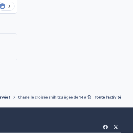
3
rvée !
Chanelle croisée shih tzu âgée de 14 ans
Toute l’activité
f
x
a