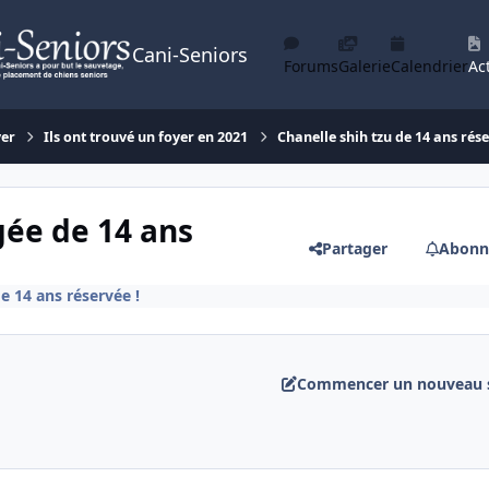
Cani-Seniors
Forums
Galerie
Calendrier
Act
yer
Ils ont trouvé un foyer en 2021
Chanelle shih tzu de 14 ans rése
gée de 14 ans
Partager
Abonn
e 14 ans réservée !
Commencer un nouveau s