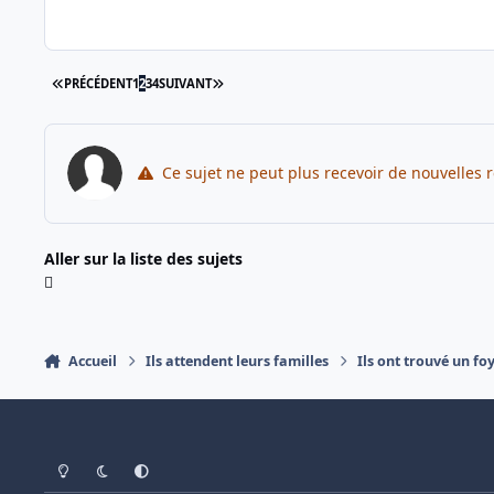
PREMIÈRE PAGE
DERNIÈRE PAGE
PRÉCÉDENT
1
2
3
4
SUIVANT
Ce sujet ne peut plus recevoir de nouvelles 
Aller sur la liste des sujets
Accueil
Ils attendent leurs familles
Ils ont trouvé un fo
Light Mode
Dark Mode
System Preference