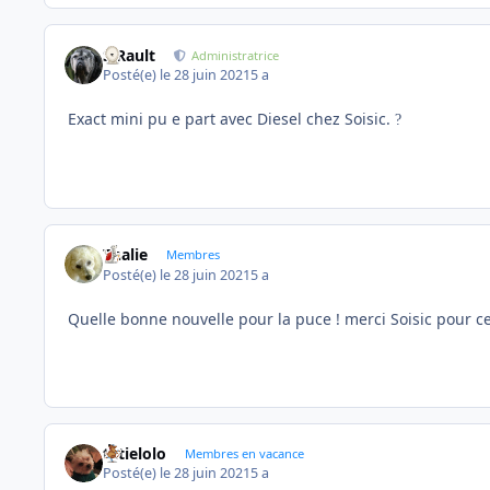
S.Rault
Administratrice
Posté(e)
le 28 juin 2021
5 a
Exact mini pu e part avec Diesel chez Soisic.
?
Thalie
Membres
Posté(e)
le 28 juin 2021
5 a
Quelle bonne nouvelle pour la puce ! merci Soisic pour cet
tatielolo
Membres en vacance
Posté(e)
le 28 juin 2021
5 a