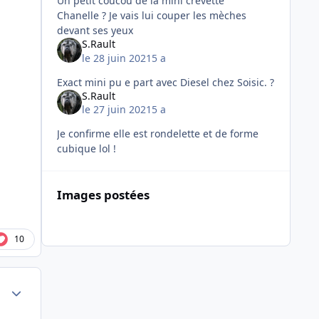
Un petit coucou de la mini crevette
Chanelle ? Je vais lui couper les mèches
devant ses yeux
S.Rault
le 28 juin 2021
5 a
Exact mini pu e part avec Diesel chez Soisic. ?
S.Rault
le 27 juin 2021
5 a
Je confirme elle est rondelette et de forme
cubique lol !
Images postées
10
Author stats