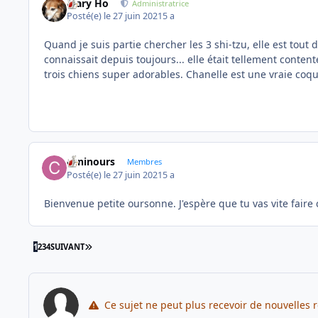
Mary Ho
Administratrice
Posté(e)
le 27 juin 2021
5 a
Quand je suis partie chercher les 3 shi-tzu, elle est tou
connaissait depuis toujours... elle était tellement conte
trois chiens super adorables. Chanelle est une vraie coqu
caninours
Membres
Posté(e)
le 27 juin 2021
5 a
Bienvenue petite oursonne. J'espère que tu vas vite faire
DERNIÈRE PAGE
1
2
3
4
SUIVANT
Ce sujet ne peut plus recevoir de nouvelles 