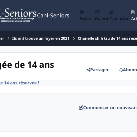
Cani-Seniors
Forums
Galerie
Calendrier
Act
yer
Ils ont trouvé un foyer en 2021
Chanelle shih tzu de 14 ans rése
gée de 14 ans
Partager
Abonn
e 14 ans réservée !
Commencer un nouveau s