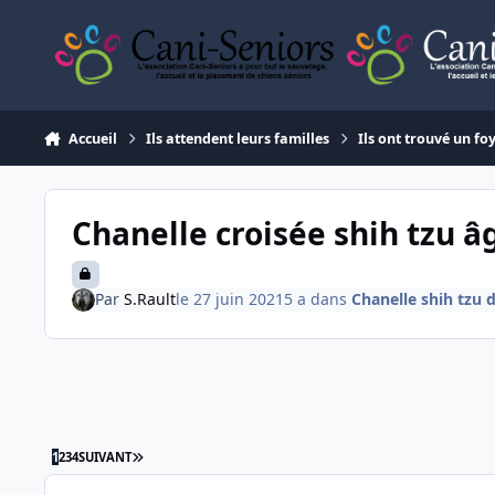
Aller au contenu
Accueil
Ils attendent leurs familles
Ils ont trouvé un fo
Chanelle croisée shih tzu â
Par
S.Rault
le 27 juin 2021
5 a
dans
Chanelle shih tzu d
DERNIÈRE PAGE
1
2
3
4
SUIVANT