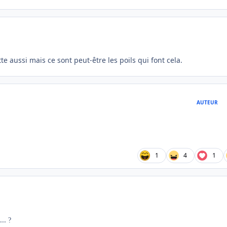
e aussi mais ce sont peut-être les poils qui font cela.
AUTEUR
1
4
1
...
?