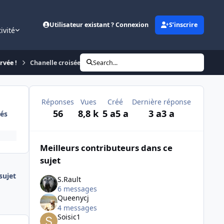
Utilisateur existant ? Connexion
S’inscrire
ivité
rvée !
Chanelle croisée shih tzu âgée de 14 ans
Search...
Réponses
Vues
Créé
Dernière réponse
56
8,8 k
5 a
5 a
3 a
3 a
és
Meilleurs contributeurs dans ce
sujet
ujet
S.Rault
6 messages
Queenycj
4 messages
Soisic1