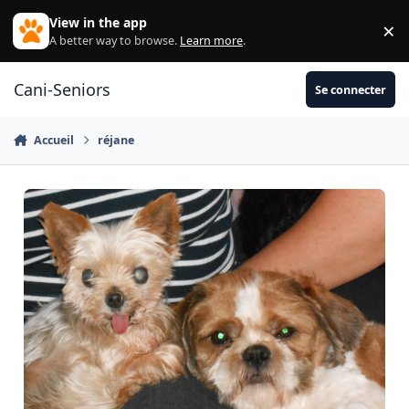
Aller au contenu
View in the app
×
Di
A better way to browse.
Learn more
.
Cani-Seniors
Se connecter
Accueil
réjane