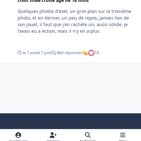
chiot mâle croisé âgé de 18 mois
Quelques photos d'Axel, un gros plan sur la troisième
photo, et en dernier, un peu de repos, jamais loin de
son jouet, il faut que j'en rachète un, aussi solide, je
l'avais eu a Action, mais il n'y en a plus
le 7 juin
le 7 juin
884 réponses
18
Light Mode
Dark Mode
System Preference
f
x
a