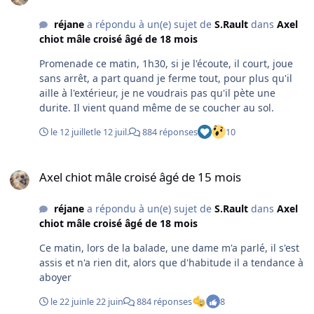
réjane
a répondu à un(e) sujet de
S.Rault
dans
Axel
chiot mâle croisé âgé de 18 mois
Promenade ce matin, 1h30, si je l'écoute, il court, joue
sans arrêt, a part quand je ferme tout, pour plus qu'il
aille à l'extérieur, je ne voudrais pas qu'il pète une
durite. Il vient quand même de se coucher au sol.
le 12 juillet
le 12 juil.
884 réponses
10
Axel chiot mâle croisé âgé de 15 mois
Axel chiot mâle croisé âgé de 15 mois
réjane
a répondu à un(e) sujet de
S.Rault
dans
Axel
chiot mâle croisé âgé de 18 mois
Ce matin, lors de la balade, une dame m'a parlé, il s'est
assis et n'a rien dit, alors que d'habitude il a tendance à
aboyer
le 22 juin
le 22 juin
884 réponses
8