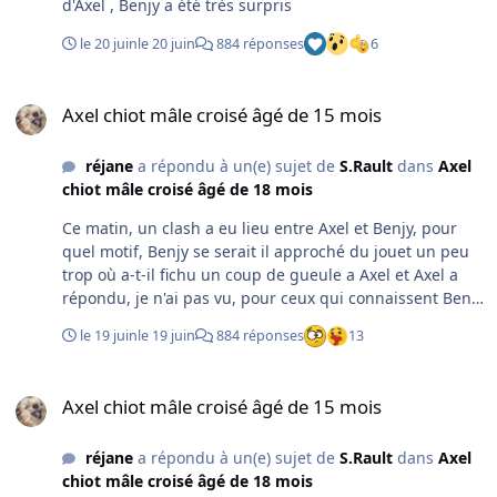
d'Axel , Benjy a été très surpris
le 20 juin
le 20 juin
884 réponses
6
Axel chiot mâle croisé âgé de 15 mois
Axel chiot mâle croisé âgé de 15 mois
réjane
a répondu à un(e) sujet de
S.Rault
dans
Axel
chiot mâle croisé âgé de 18 mois
Ce matin, un clash a eu lieu entre Axel et Benjy, pour
quel motif, Benjy se serait il approché du jouet un peu
trop où a-t-il fichu un coup de gueule a Axel et Axel a
répondu, je n'ai pas vu, pour ceux qui connaissent Benjy
savent que Benjy n'a pas la lumière à tous les étages (
le 19 juin
le 19 juin
884 réponses
13
comme on dit gentiment chez nous) et que je ne le
laisse pas en compagnie de Nina et Scotty car il risque a
Axel chiot mâle croisé âgé de 15 mois
tout moment de les attaquer, il n'a jamais rien fait a
Axel chiot mâle croisé âgé de 15 mois
Rosie ni Onyx. Axel n'a pas blessé Benjy et je pense qu'il
aurait pu causer des dégâts, Benjy est en état de choc,
réjane
a répondu à un(e) sujet de
S.Rault
dans
Axel
je n'ai pas encore réussi à le toucher depuis. J'espère
chiot mâle croisé âgé de 18 mois
que ça ne se reproduira plus, n'ayant que des petits