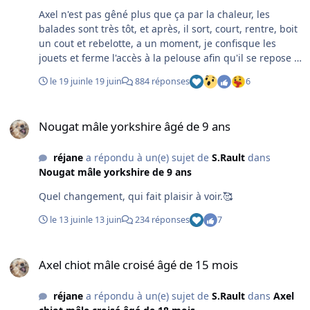
gabarits ça pourrait être dramatique.
Axel n'est pas gêné plus que ça par la chaleur, les
balades sont très tôt, et après, il sort, court, rentre, boit
un cout et rebelotte, a un moment, je confisque les
jouets et ferme l'accès à la pelouse afin qu'il se repose à
l'intérieur, il a la langue qui traîne au sol, c'est le seul
le 19 juin
le 19 juin
884 réponses
6
moyen que j'ai trouvé.
Nougat mâle yorkshire âgé de 9 ans
Nougat mâle yorkshire âgé de 9 ans
réjane
a répondu à un(e) sujet de
S.Rault
dans
Nougat mâle yorkshire de 9 ans
Quel changement, qui fait plaisir à voir.🥰
le 13 juin
le 13 juin
234 réponses
7
Axel chiot mâle croisé âgé de 15 mois
Axel chiot mâle croisé âgé de 15 mois
réjane
a répondu à un(e) sujet de
S.Rault
dans
Axel