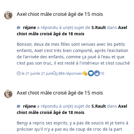
Axel chiot mâle croisé âgé de 15 mois
Axel chiot mâle croisé âgé de 15 mois
réjane
a répondu à un(e) sujet de
S.Rault
dans
Axel
chiot mâle croisé âgé de 18 mois
Bonsoir, deux de mes filles sont venues avec les petits
enfants, Axel s'est très bien comporté, après l'excitation
de l'arrivée des enfants, comme ça joué à l'eau et que
c'est pas son truc, il est resté à l'intérieur et s'est couché
le 21 juin
le 21 juin
884 réponses
10
Axel chiot mâle croisé âgé de 15 mois
Axel chiot mâle croisé âgé de 15 mois
réjane
a répondu à un(e) sujet de
S.Rault
dans
Axel
chiot mâle croisé âgé de 18 mois
Benjy a repris ses esprits, y a pas de soucis et je tiens à
préciser qu'il n'y a pas eu de coup de croc de la part