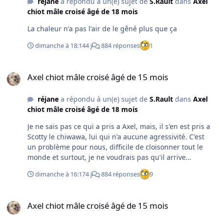
réjane
a répondu à un(e) sujet de
S.Rault
dans
Axel
chiot mâle croisé âgé de 18 mois
La chaleur n'a pas l'air de le gêné plus que ça
dimanche à 18:14
4 j
884 réponses
1
Axel chiot mâle croisé âgé de 15 mois
Axel chiot mâle croisé âgé de 15 mois
réjane
a répondu à un(e) sujet de
S.Rault
dans
Axel
chiot mâle croisé âgé de 18 mois
Je ne sais pas ce qui a pris a Axel, mais, il s'en est pris a
Scotty le chiwawa, lui qui n'a aucune agressivité. C'est
un problème pour nous, difficile de cloisonner tout le
monde et surtout, je ne voudrais pas qu'il arrive
malheur
dimanche à 16:17
4 j
884 réponses
9
Axel chiot mâle croisé âgé de 15 mois
Axel chiot mâle croisé âgé de 15 mois