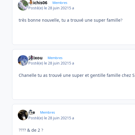
chichis06
Membres
Posté(e)
le 28 juin 2021
5 a
très bonne nouvelle, tu a trouvé une super famille
?
felixou
Membres
Posté(e)
le 28 juin 2021
5 a
Chanelle tu as trouvé une super et gentille famille chez Sois
Joe
Membres
Posté(e)
le 28 juin 2021
5 a
& de 2
?
?
?
?
?