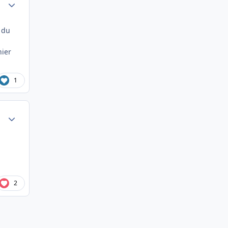
Author stats
r du
nier
1
Author stats
2