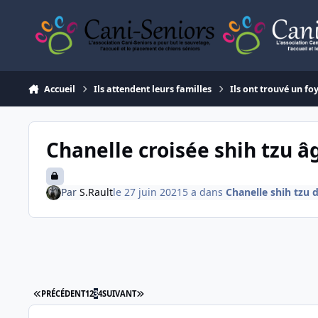
Aller au contenu
Accueil
Ils attendent leurs familles
Ils ont trouvé un fo
Chanelle croisée shih tzu â
Par
S.Rault
le 27 juin 2021
5 a
dans
Chanelle shih tzu d
PREMIÈRE PAGE
DERNIÈRE PAGE
PRÉCÉDENT
1
2
3
4
SUIVANT