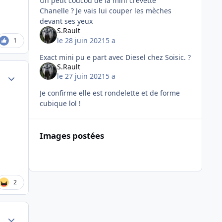
Un petit coucou de la mini crevette
Chanelle ? Je vais lui couper les mèches
devant ses yeux
S.Rault
le 28 juin 2021
5 a
1
Exact mini pu e part avec Diesel chez Soisic. ?
S.Rault
Author stats
le 27 juin 2021
5 a
Je confirme elle est rondelette et de forme
cubique lol !
Images postées
2
Author stats