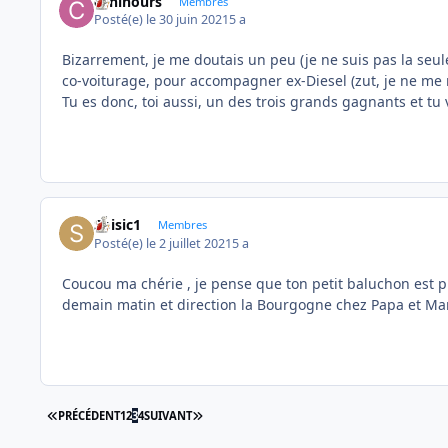
caninours
Membres
Posté(e)
le 30 juin 2021
5 a
Bizarrement, je me doutais un peu (je ne suis pas la seule
co-voiturage, pour accompagner ex-Diesel (zut, je ne me
Tu es donc, toi aussi, un des trois grands gagnants et tu
Soisic1
Membres
Posté(e)
le 2 juillet 2021
5 a
Coucou ma chérie , je pense que ton petit baluchon est pr
demain matin et direction la Bourgogne chez Papa et Mam
PREMIÈRE PAGE
DERNIÈRE PAGE
PRÉCÉDENT
1
2
3
4
SUIVANT