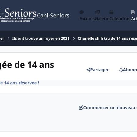
Cani-Seniors
Forums
Galerie
Calendrier
Act
yer
Ils ont trouvé un foyer en 2021
Chanelle shih tzu de 14 ans rése
gée de 14 ans
Partager
Abonn
e 14 ans réservée !
Commencer un nouveau s