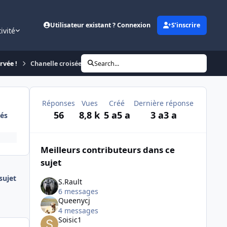
Utilisateur existant ? Connexion
S’inscrire
ivité
rvée !
Chanelle croisée shih tzu âgée de 14 ans
Search...
Réponses
Vues
Créé
Dernière réponse
56
8,8 k
5 a
5 a
3 a
3 a
és
Meilleurs contributeurs dans ce
sujet
ujet
S.Rault
6 messages
Queenycj
4 messages
Soisic1