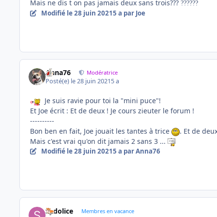
Mais ne dis t on pas jamais deux sans trois???
?
?
?
?
?
?
Modifié
le 28 juin 2021
5 a
par Joe
Anna76
Modératrice
Posté(e)
le 28 juin 2021
5 a
Je suis ravie pour toi la "mini puce"!
Et Joe écrit : Et de deux ! Je cours zieuter le forum !
----------
Bon ben en fait, Joe jouait les tantes à trice
. Et de deux
Mais c'est vrai qu'on dit jamais 2 sans 3 ...
Modifié
le 28 juin 2021
5 a
par Anna76
Sydolice
Membres en vacance