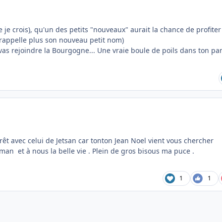
 je crois), qu'un des petits "nouveaux" aurait la chance de profite
 rappelle plus son nouveau petit nom)
 vas rejoindre la Bourgogne... Une vraie boule de poils dans ton pa
êt avec celui de Jetsan car tonton Jean Noel vient vous chercher
an et à nous la belle vie . Plein de gros bisous ma puce .
1
1