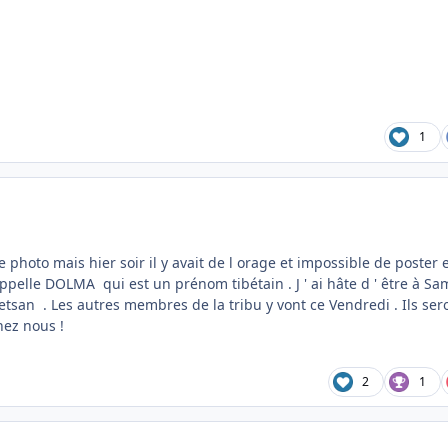
1
 photo mais hier soir il y avait de l orage et impossible de poster 
ppelle DOLMA qui est un prénom tibétain . J ' ai hâte d ' être à Sa
 Jetsan . Les autres membres de la tribu y vont ce Vendredi . Ils ser
hez nous !
2
1