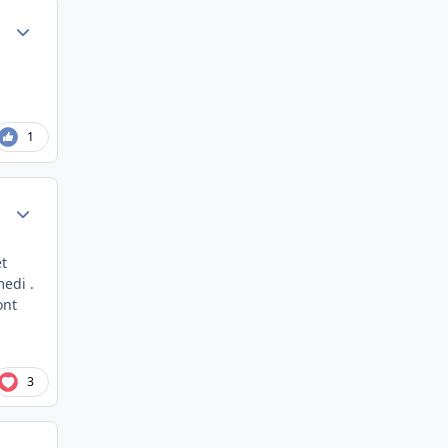
Author stats
1
Author stats
et
medi .
ont
3