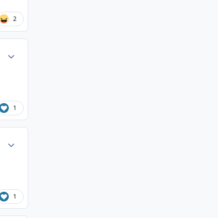
2
Author stats
1
Author stats
1