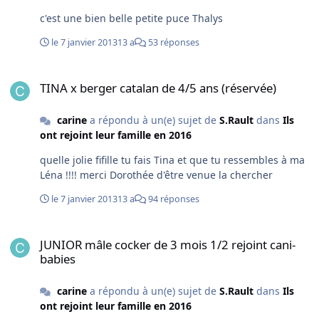
c'est une bien belle petite puce Thalys
le 7 janvier 2013
13 a
53 réponses
TINA x berger catalan de 4/5 ans (réservée)
TINA x berger catalan de 4/5 ans (réservée)
carine
a répondu à un(e) sujet de
S.Rault
dans
Ils
ont rejoint leur famille en 2016
quelle jolie fifille tu fais Tina et que tu ressembles à ma
Léna !!!! merci Dorothée d'être venue la chercher
le 7 janvier 2013
13 a
94 réponses
JUNIOR mâle cocker de 3 mois 1/2 rejoint cani-babies
JUNIOR mâle cocker de 3 mois 1/2 rejoint cani-
babies
carine
a répondu à un(e) sujet de
S.Rault
dans
Ils
ont rejoint leur famille en 2016