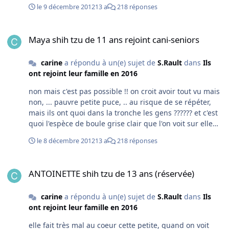
le 9 décembre 2012
13 a
218 réponses
Maya shih tzu de 11 ans rejoint cani-seniors
Maya shih tzu de 11 ans rejoint cani-seniors
carine
a répondu à un(e) sujet de
S.Rault
dans
Ils
ont rejoint leur famille en 2016
non mais c'est pas possible !! on croit avoir tout vu mais
non, ... pauvre petite puce, .. au risque de se répéter,
mais ils ont quoi dans la tronche les gens ?????? et c'est
quoi l'espèce de boule grise clair que l'on voit sur elle
sur la table quand elle est allongée ? une tumeur ?
le 8 décembre 2012
13 a
218 réponses
ANTOINETTE shih tzu de 13 ans (réservée)
ANTOINETTE shih tzu de 13 ans (réservée)
carine
a répondu à un(e) sujet de
S.Rault
dans
Ils
ont rejoint leur famille en 2016
elle fait très mal au coeur cette petite, quand on voit