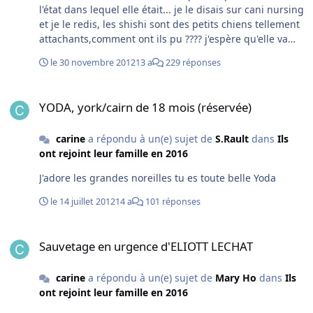
l'état dans lequel elle était... je le disais sur cani nursing
et je le redis, les shishi sont des petits chiens tellement
attachants,comment ont ils pu ???? j'espère qu'elle va
vite se remettre et reprendre des forces et du poids
le 30 novembre 2012
13 a
229 réponses
pour pouvoir profiter pleinement de sa belle vie
maintenant
YODA, york/cairn de 18 mois (réservée)
YODA, york/cairn de 18 mois (réservée)
carine
a répondu à un(e) sujet de
S.Rault
dans
Ils
ont rejoint leur famille en 2016
J'adore les grandes noreilles tu es toute belle Yoda
le 14 juillet 2012
14 a
101 réponses
Sauvetage en urgence d'ELIOTT LECHAT
Sauvetage en urgence d'ELIOTT LECHAT
carine
a répondu à un(e) sujet de
Mary Ho
dans
Ils
ont rejoint leur famille en 2016