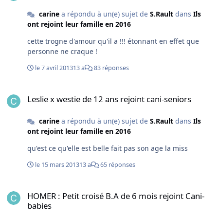
carine
a répondu à un(e) sujet de
S.Rault
dans
Ils
ont rejoint leur famille en 2016
cette trogne d'amour qu'il a !!! étonnant en effet que
personne ne craque !
le 7 avril 2013
13 a
83 réponses
Leslie x westie de 12 ans rejoint cani-seniors
Leslie x westie de 12 ans rejoint cani-seniors
carine
a répondu à un(e) sujet de
S.Rault
dans
Ils
ont rejoint leur famille en 2016
qu'est ce qu'elle est belle fait pas son age la miss
le 15 mars 2013
13 a
65 réponses
HOMER : Petit croisé B.A de 6 mois rejoint Cani-babies
HOMER : Petit croisé B.A de 6 mois rejoint Cani-
babies