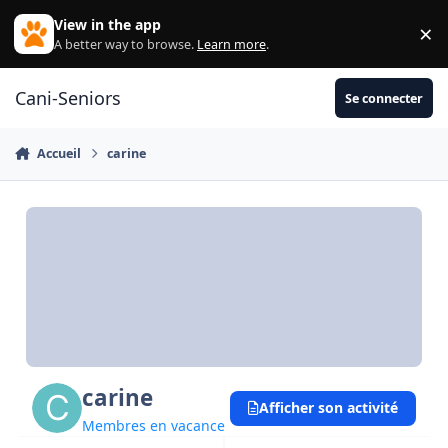
Aller au contenu
View in the app
×
Di
A better way to browse.
Learn more
.
Cani-Seniors
Se connecter
Accueil
carine
carine
Afficher son activité
Membres en vacance