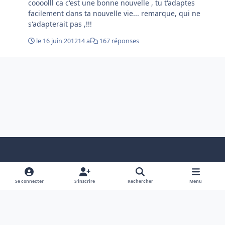
coooolll ca c'est une bonne nouvelle , tu t'adaptes
facilement dans ta nouvelle vie... remarque, qui ne
s'adapterait pas ,!!!
le 16 juin 2012
14 a
167 réponses
Light Mode
Dark Mode
System Preference
f
x
a
Se connecter
S’inscrire
Rechercher
Menu
Nous contacter
Cookies
c
Copyright © 2004 - 2026 Cani-Seniors.org
e
Powered by
Invision Community
b