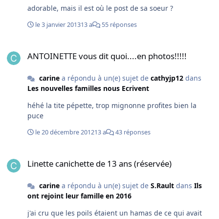
adorable, mais il est où le post de sa soeur ?
le 3 janvier 2013
13 a
55 réponses
ANTOINETTE vous dit quoi....en photos!!!!!
ANTOINETTE vous dit quoi....en photos!!!!!
carine
a répondu à un(e) sujet de
cathyjp12
dans
Les nouvelles familles nous Ecrivent
héhé la tite pépette, trop mignonne profites bien la
puce
le 20 décembre 2012
13 a
43 réponses
Linette canichette de 13 ans (réservée)
Linette canichette de 13 ans (réservée)
carine
a répondu à un(e) sujet de
S.Rault
dans
Ils
ont rejoint leur famille en 2016
j'ai cru que les poils étaient un hamas de ce qui avait