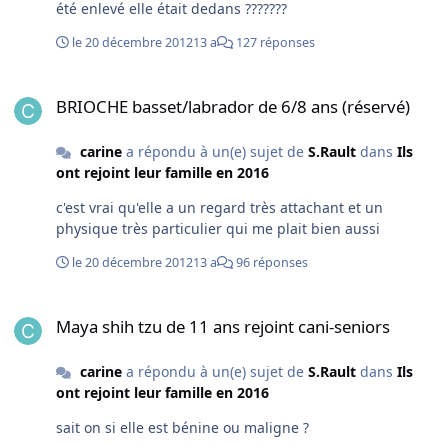
été enlevé elle était dedans ???????
le 20 décembre 2012
13 a
127 réponses
BRIOCHE basset/labrador de 6/8 ans (réservé)
BRIOCHE basset/labrador de 6/8 ans (réservé)
carine
a répondu à un(e) sujet de
S.Rault
dans
Ils
ont rejoint leur famille en 2016
c'est vrai qu'elle a un regard très attachant et un
physique très particulier qui me plait bien aussi
le 20 décembre 2012
13 a
96 réponses
Maya shih tzu de 11 ans rejoint cani-seniors
Maya shih tzu de 11 ans rejoint cani-seniors
carine
a répondu à un(e) sujet de
S.Rault
dans
Ils
ont rejoint leur famille en 2016
sait on si elle est bénine ou maligne ?