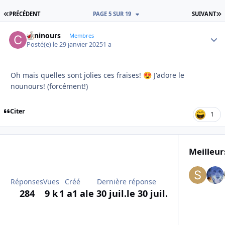
PREMIÈRE PAGE
D
PRÉCÉDENT
PAGE 5 SUR 19
SUIVANT
caninours
Autho
Membres
Posté(e)
le 29 janvier 2025
1 a
Oh mais quelles sont jolies ces fraises!
J'adore le
😍
nounours! (forcément!)
Citer
1
Meilleur
Réponses
Vues
Créé
Dernière réponse
284
9 k
1 a
1 a
le 30 juil.
le 30 juil.