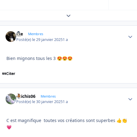
Expand topic overview
Joe
Autho
Membres
Posté(e)
le 29 janvier 2025
1 a
Bien mignons tous les 3
😍
😍
😍
Citer
chichis06
Autho
Membres
Posté(e)
le 30 janvier 2025
1 a
C est magnifique toutes vos créations sont superbes
👍
👏
💗