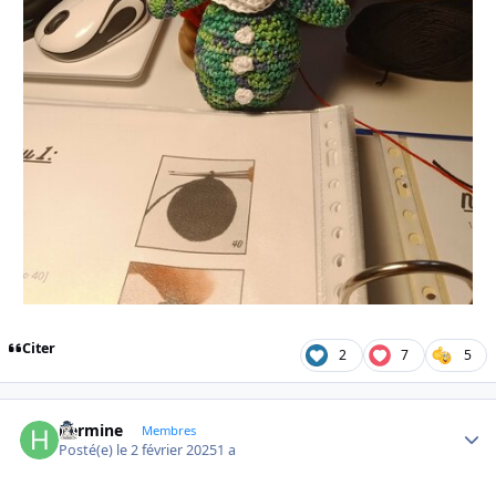
Citer
2
7
5
hermine
Autho
Membres
Posté(e)
le 2 février 2025
1 a