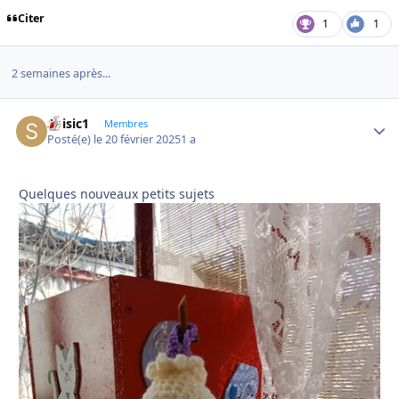
Citer
1
1
2 semaines après...
Soisic1
Autho
Membres
Posté(e)
le 20 février 2025
1 a
Quelques nouveaux petits sujets