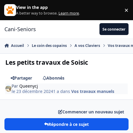
Aller au contenu
View in the app
×
Di
A better way to browse.
Learn more
.
Cani-Seniors
Se connecter
Accueil
Le coin des copains
A vos Claviers
Vos travaux 
Les petits travaux de Soisic
Partager
Abonnés
Par
Queenycj
le 23 décembre 2024
1 a
dans
Vos travaux manuels
Commencer un nouveau sujet
Répondre à ce sujet