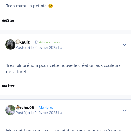
Trop mimi la petiote.
😉
Citer
S.Rault
Autho
Administratrice
Posté(e)
le 2 février 2025
1 a
Très joli prénom pour cette nouvelle création aux couleurs
de la forêt.
Citer
chichis06
Autho
Membres
Posté(e)
le 2 février 2025
1 a
Mon petit gmone aux raisin et d autres superbes créations