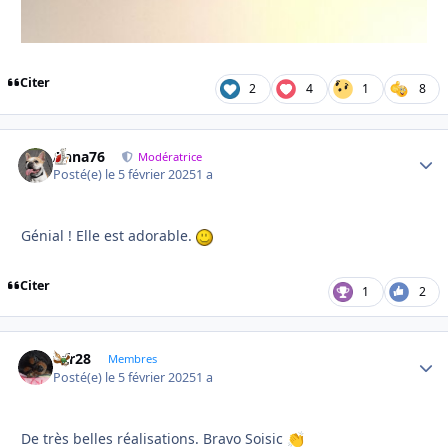
Citer
2
4
1
8
Anna76
Autho
Modératrice
Posté(e)
le 5 février 2025
1 a
Génial ! Elle est adorable.
Citer
1
2
frfr28
Autho
Membres
Posté(e)
le 5 février 2025
1 a
De très belles réalisations. Bravo Soisic
👏