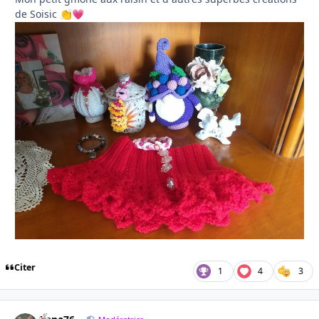
de Soisic
👏
💗
Citer
1
4
3