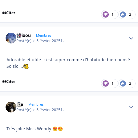
Citer
1
2
felixou
Autho
Membres
Posté(e)
le 5 février 2025
1 a
Adorable et utile c'est super comme d'habitude bien pensé
Soisic ,,,
Citer
1
2
Joe
Autho
Membres
Posté(e)
le 5 février 2025
1 a
Très jolie Miss Wendy
😍
😍