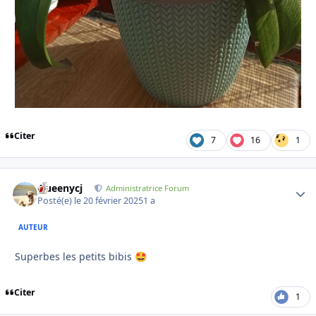
Citer
7
16
1
Queenycj
Autho
Administratrice Forum
Posté(e)
le 20 février 2025
1 a
AUTEUR
Superbes les petits bibis
🤩
Citer
1