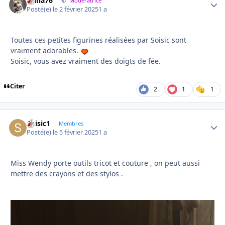
Anna76
Autho
Modératrice
Posté(e)
le 2 février 2025
1 a
Toutes ces petites figurines réalisées par Soisic sont
vraiment adorables.
Soisic, vous avez vraiment des doigts de fée.
Citer
2
1
1
Soisic1
Autho
Membres
Posté(e)
le 5 février 2025
1 a
Miss Wendy porte outils tricot et couture , on peut aussi
mettre des crayons et des stylos .