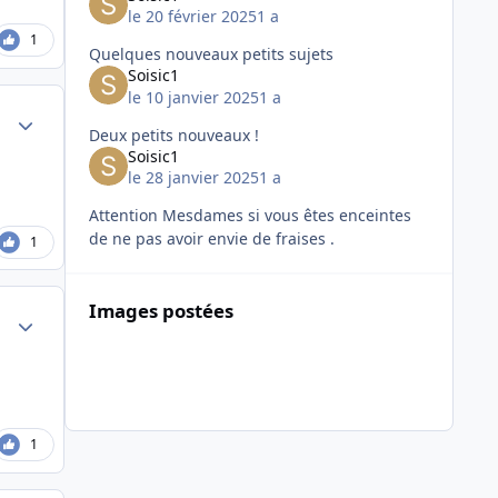
le 20 février 2025
1 a
1
Quelques nouveaux petits sujets
Soisic1
le 10 janvier 2025
1 a
Author stats
Deux petits nouveaux !
Soisic1
le 28 janvier 2025
1 a
Attention Mesdames si vous êtes enceintes
de ne pas avoir envie de fraises .
1
Images postées
Author stats
1