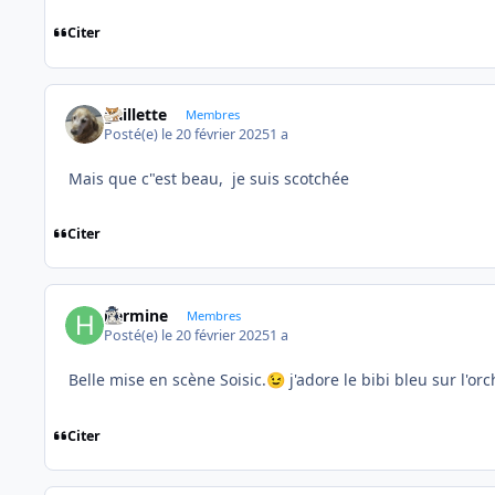
Citer
gaillette
Membres
Posté(e)
le 20 février 2025
1 a
Mais que c"est beau, je suis scotchée
Citer
hermine
Membres
Posté(e)
le 20 février 2025
1 a
Belle mise en scène Soisic.
j'adore le bibi bleu sur l'or
😉
Citer