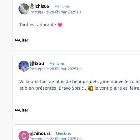
chichis06
Membres
Posté(e)
le 20 février 2025
1 a
Tout est adorable
💗
Citer
felixou
Membres
Posté(e)
le 20 février 2025
1 a
Voilà une fois de plus de beaux sujets ,une nouvelle collec
et bien présentés ,Bravo Soisic ,,
ils vont plaire et fair
Citer
caninours
Membres
Posté(e)
le 22 février 2025
1 a