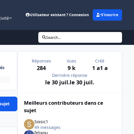
Utilisateur existant ? Connexion
S’inscrire
ivité
Search...
Réponses
Vues
Créé
284
9 k
1 a
1 a
és
Dernière réponse
le 30 juil.
le 30 juil.
Meilleurs contributeurs dans ce
sujet
sujet
Soisic1
49 messages
felixou