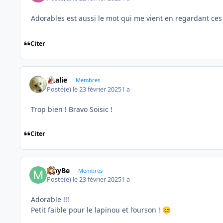
Adorables est aussi le mot qui me vient en regardant ces 
Citer
Thalie
Membres
Posté(e)
le 23 février 2025
1 a
Trop bien ! Bravo Soisic !
Citer
MayBe
Membres
Posté(e)
le 23 février 2025
1 a
Adorable !!!
Petit faible pour le lapinou et l’ourson !
😊