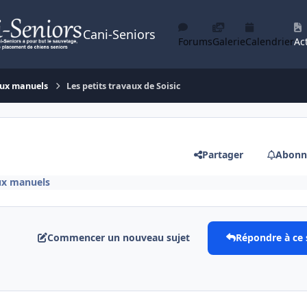
Cani-Seniors
Forums
Galerie
Calendrier
Act
aux manuels
Les petits travaux de Soisic
Partager
Abonn
ux manuels
Commencer un nouveau sujet
Répondre à ce 