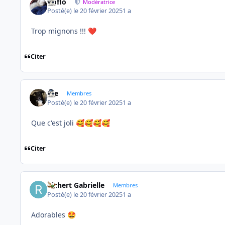
floflo
Modératrice
Posté(e)
le 20 février 2025
1 a
Trop mignons !!!
❤️
Citer
Joe
Membres
Posté(e)
le 20 février 2025
1 a
Que c'est joli
🥰
🥰
🥰
🥰
Citer
Richert Gabrielle
Membres
Posté(e)
le 20 février 2025
1 a
Adorables
🤩