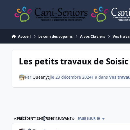
Aller au contenu
Accueil
Le coin des copains
A vos Claviers
Vos trav
Les petits travaux de Soisic
Par
Queenycj
le 23 décembre 2024
1 a
dans
Vos trava
PREMIÈRE PAGE
DERNIÈRE PAGE
PRÉCÉDENT
1
2
3
4
5
6
7
8
9
10
11
SUIVANT
PAGE 6 SUR 19