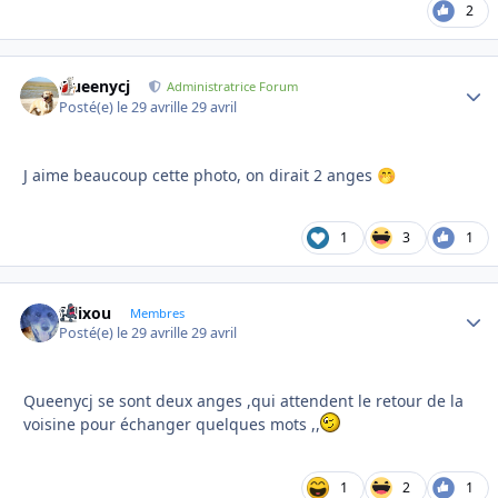
2
Queenycj
Autho
Administratrice Forum
Posté(e)
le 29 avril
le 29 avril
J aime beaucoup cette photo, on dirait 2 anges
🤭
1
3
1
felixou
Autho
Membres
Posté(e)
le 29 avril
le 29 avril
Queenycj se sont deux anges ,qui attendent le retour de la
voisine pour échanger quelques mots ,,
1
2
1