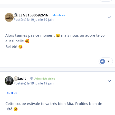
HELENE1530592616
Autho
Membres
Posté(e)
le 19 juin
le 19 juin
Alors t'aimes pas ce moment
mais nous on adore te voir
😏
aussi belle
🥰
Bel été
😘
2
S.Rault
Autho
Administratrice
Posté(e)
le 19 juin
le 19 juin
AUTEUR
Cette coupe estivale te va très bien Mia. Profites bien de
l'été.
😘