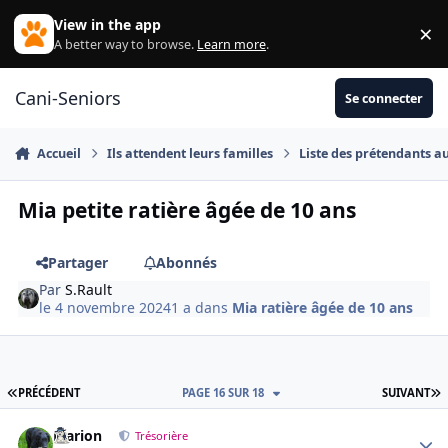
Aller au contenu
View in the app
×
Di
A better way to browse.
Learn more
.
Cani-Seniors
Se connecter
Accueil
Ils attendent leurs familles
Liste des prétendants a
Mia petite ratière âgée de 10 ans
Partager
Abonnés
Par
S.Rault
le 4 novembre 2024
1 a
dans
Mia ratière âgée de 10 ans
PREMIÈRE PAGE
D
PRÉCÉDENT
PAGE 16 SUR 18
SUIVANT
Marion
Autho
Trésorière