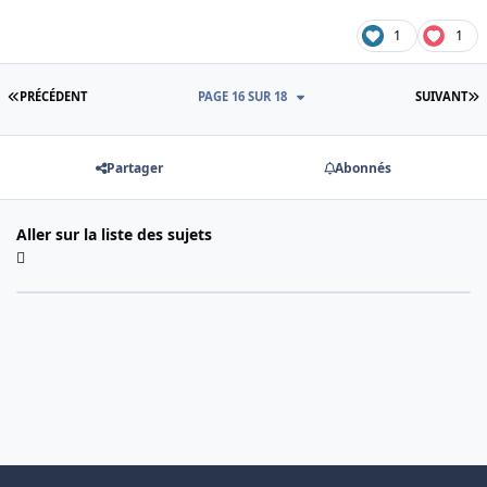
1
1
PREMIÈRE PAGE
D
PRÉCÉDENT
PAGE 16 SUR 18
SUIVANT
Partager
Abonnés
Aller sur la liste des sujets