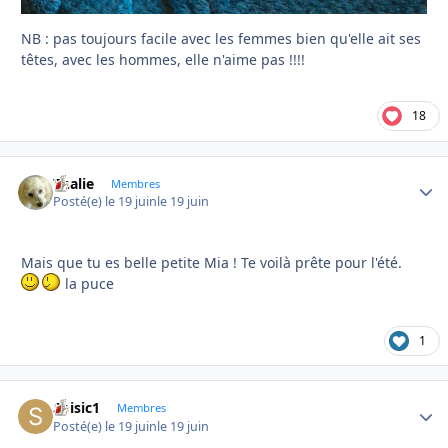
NB : pas toujours facile avec les femmes bien qu'elle ait ses
têtes, avec les hommes, elle n'aime pas !!!!
18
Thalie
Autho
Membres
Posté(e)
le 19 juin
le 19 juin
Mais que tu es belle petite Mia ! Te voilà prête pour l'été.
la puce
1
Soisic1
Autho
Membres
Posté(e)
le 19 juin
le 19 juin