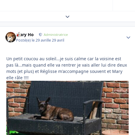
Expand topic overview
Mary Ho
Autho
Administratrice
Posté(e)
le 29 avril
le 29 avril
Un petit coucou au soleil...je suis calme car la voisine est
pas là...mais quand elle va rentrer je vais aller lui dire deux
mots (et plus) et Réglisse m'accompagne souvent et Mary
elle râle !!!!