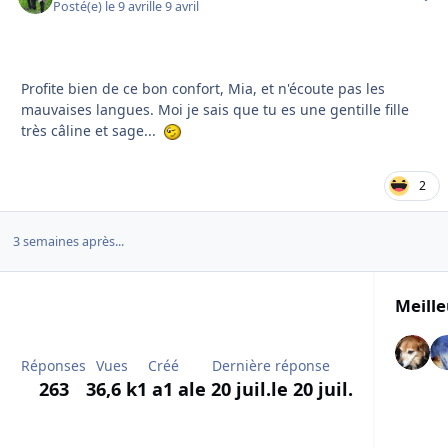
Posté(e)
le 9 avril
le 9 avril
Profite bien de ce bon confort, Mia, et n'écoute pas les
mauvaises langues. Moi je sais que tu es une gentille fille
très câline et sage...
2
3 semaines après...
Meille
Réponses
Vues
Créé
Dernière réponse
263
36,6 k
1 a
1 a
le 20 juil.
le 20 juil.