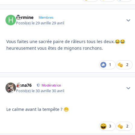
hermine
Autho
Membres
Posté(e)
le 29 avril
le 29 avril
Vous faites une sacrée paire de râleurs tous les deux.
😂
😂
heureusement vous êtes de mignons ronchons.
1
2
Anna76
Autho
Modératrice
Posté(e)
le 30 avril
le 30 avril
Le calme avant la tempête ?
😁
3
2