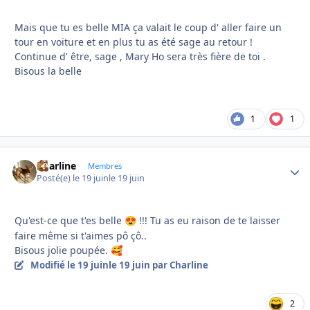
Mais que tu es belle MIA ça valait le coup d' aller faire un
tour en voiture et en plus tu as été sage au retour !
Continue d' être, sage , Mary Ho sera très fière de toi .
Bisous la belle
1
1
Charline
Autho
Membres
Posté(e)
le 19 juin
le 19 juin
Qu'est-ce que t'es belle
!!! Tu as eu raison de te laisser
😍
faire même si t'aimes pô çô..
Bisous jolie poupée.
🥰
Modifié
le 19 juin
le 19 juin
par Charline
2