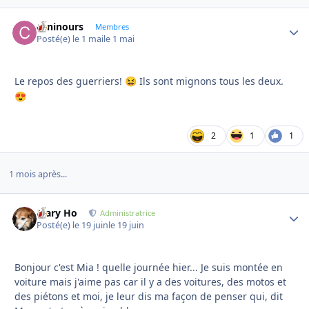
caninours
Autho
Membres
Posté(e)
le 1 mai
le 1 mai
Le repos des guerriers!
Ils sont mignons tous les deux.
😆
😍
2
1
1
1 mois après...
Mary Ho
Autho
Administratrice
Posté(e)
le 19 juin
le 19 juin
Bonjour c'est Mia ! quelle journée hier... Je suis montée en
voiture mais j'aime pas car il y a des voitures, des motos et
des piétons et moi, je leur dis ma façon de penser qui, dit