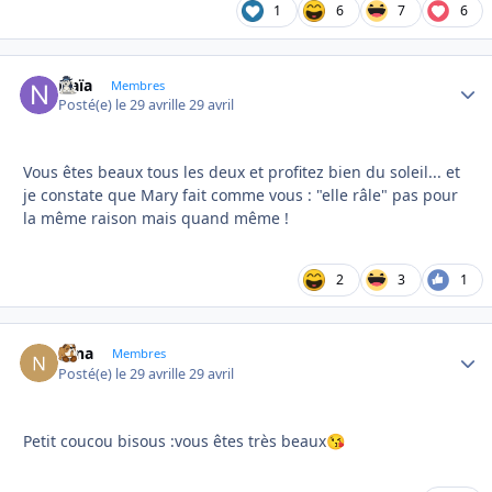
1
6
7
6
Naïa
Autho
Membres
Posté(e)
le 29 avril
le 29 avril
Vous êtes beaux tous les deux et profitez bien du soleil... et
je constate que Mary fait comme vous : "elle râle" pas pour
la même raison mais quand même !
2
3
1
Nina
Autho
Membres
Posté(e)
le 29 avril
le 29 avril
Petit coucou bisous :vous êtes très beaux
😘