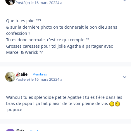
Posté(e)
le 16 mars 2022
4 a
Que tu es jolie
?
?
?
& sur la dernière photo on te donnerait le bon dieu sans
confession
?
Tu es donc normale, c'est ce qui compte
?
?
Grosses caresses pour toi jolie Agathe à partager avec
Marcel & Warick
?
?
Thalie
Autho
Membres
Posté(e)
le 16 mars 2022
4 a
Wahou ! tu es splendide petite Agathe ! tu es fière dans les
bras de popa ! ça fait plaisir de te voir pleine de vie.
pupuce