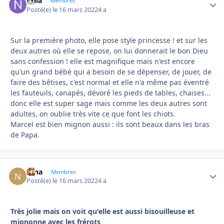
Naïa
Autho
Membres
Posté(e)
le 16 mars 2022
4 a
Sur la première photo, elle pose style princesse ! et sur les
deux autres où elle se repose, on lui donnerait le bon Dieu
sans confession ! elle est magnifique mais n'est encore
qu'un grand bébé qui a besoin de se dépenser, de jouer, de
faire des bêtises, c'est normal et elle n'a même pas éventré
les fauteuils, canapés, dévoré les pieds de tables, chaises...
donc elle est super sage mais comme les deux autres sont
adultes, on oublie très vite ce que font les chiots.
Marcel est bien mignon aussi : ils sont beaux dans les bras
de Papa.
Nina
Autho
Membres
Posté(e)
le 16 mars 2022
4 a
Très jolie mais on voit qu'elle est aussi bisouilleuse et
mignonne avec les frérots