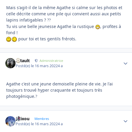
Mais s'agit-il de la même Agathe si calme sur les photos et
celle décrite comme une pile qui convient aussi aux petits
lapins infatigables ?
?
?
Tu vis une belle jeunesse Agathe la rustique
, profites à
fond !
pour toi et tes gentils frérots.
S.Rault
Autho
Administratrice
Posté(e)
le 16 mars 2022
4 a
Agathe c'est une jeune demoiselle pleine de vie. Je l'ai
toujours trouvé hyper craquante et toujours très
photogénique.
?
felixou
Autho
Membres
Posté(e)
le 16 mars 2022
4 a