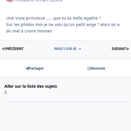
Posté(e)
le 16 mars 2022
4 a
Une vraie princesse ..... que tu es belle Agathe
?
Sur les photos moi je ne vois qu'un petit ange
alors on a
?
du mal à croire moman
PREMIÈRE PAGE
D
PRÉCÉDENT
PAGE 5 SUR 42
SUIVANT
Partager
Abonnés
Aller sur la liste des sujets