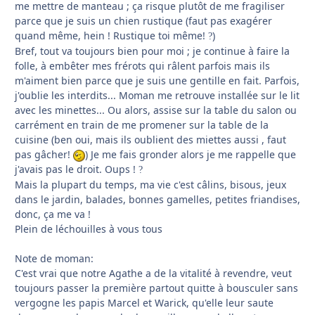
me mettre de manteau ; ça risque plutôt de me fragiliser
parce que je suis un chien rustique (faut pas exagérer
quand même, hein ! Rustique toi même!
)
?
Bref, tout va toujours bien pour moi ; je continue à faire la
folle, à embêter mes frérots qui râlent parfois mais ils
m'aiment bien parce que je suis une gentille en fait. Parfois,
j'oublie les interdits... Moman me retrouve installée sur le lit
avec les minettes... Ou alors, assise sur la table du salon ou
carrément en train de me promener sur la table de la
cuisine (ben oui, mais ils oublient des miettes aussi , faut
pas gâcher!
) Je me fais gronder alors je me rappelle que
j'avais pas le droit. Oups !
?
Mais la plupart du temps, ma vie c'est câlins, bisous, jeux
dans le jardin, balades, bonnes gamelles, petites friandises,
donc, ça me va !
Plein de léchouilles à vous tous
Note de moman:
C'est vrai que notre Agathe a de la vitalité à revendre, veut
toujours passer la première partout quitte à bousculer sans
vergogne les papis Marcel et Warick, qu'elle leur saute