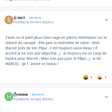
Soisic1
Autho
Membres
Posté(e)
le 16 mars 2022
4 a
Z'avez vu le petit Jésus bien sage en pleine méditation sur le
rebord du canapé . Elle paie la midinette de salon . Mon
Marcel près de son Pôpa , il est toujours aussi beau ( d'
accord je ne suis pas objective , j ' ai toujours eu un coup de
foudre pour Marcel ; Mais non pas pour le Pôpa , j ' ai dit
MARCEL , )je l ' adore ce loulou !
1
1
hermine
Autho
Membres
Posté(e)
le 16 mars 2022
4 a