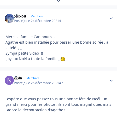
Expand topic overview
felixou
Autho
Membres
Posté(e)
le 24 décembre 2021
4 a
Merci la famille Caninours ,
Agathe est bien installée pour passer une bonne soirée , à
la télé , ,,!
Sympa petite vidéo !!
Joyeux Noël à toute la famille ,,
Naïa
Autho
Membres
Posté(e)
le 25 décembre 2021
4 a
J'espère que vous passez tous une bonne fête de Noël. Un
grand merci pour les photos, ils sont tous magnifiques mais
j'adore la décontraction d'Agathe !