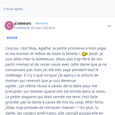
2 mois après...
caninours
Autho
Membres
Posté(e)
le 16 mars 2022
4 a
AUTEUR
Coucou, c'est Moa, Agathe, la petite princesse à mon popa
et ma moman et même de toute la famille !
Jeudi, je
suis allée chez la toiletteuse. J'étais pas trop fière de voir
partir moman et de rester seule avec cette dame que je ne
connaissais pas mais j'ai été très sage pendant tout le
toilettage. Il n'y a que lorsque j'ai aperçu la voiture de
moman qui revenait que je suis devenue
agitée ; j'ai même réussi à sauter de la table pour me
précipiter sur moman quand elle est entrée dans le salon..
La petite stagiaire qui était censée me tenir s'est faite
gronder par la dame à cause de moi du coup. M'en fiche,
j'étais trop pressée de retrouver moman !
En plus, la
?
dame, les cockers américains, elle connaît puisqu'elle en