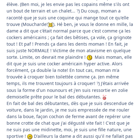
élève. (Ben moi, je les envie pas les copains même s'ils ont
un bout de terrain et un chalet...
) Du coup, moman a
?
raconté que je suis une coquine qui mange tout ce qu'elle
trouve (Moucharde!
). Hé ben, je vous le donne en mille, la
dame a dit que c'était normal parce que c'est comme ça les
cockers américains ; ça fait des bêtises, ça vole, ça grignote
tout ! Et paf ! Prends ça dans les dents moman ! En fait, je
suis juste NORMALE ! Victime de mon atavisme en quelque
sorte. Limite, on devrait me plaindre !
Mais moman, elle
dit que je suis une cocker américain hyper active. Alors
forcément, ça double la note! En tout cas, moman m'a
trouvée à croquer bien toilettée comme ça. (en même
temps, ils me trouvent toujours à croquer!
) J'étais arrivée
?
sous la forme d'un nounours et j'en suis ressortie en zolie
demoiselle prête pour le bal des débutantes.
En fait de bal des débutantes, dès que je suis descendue de
voiture, dans le jardin, je me suis empressée de me rouler
dans la boue, façon cochon de ferme avant de repérer une
bonne crotte de chat que j'ai dégusté vite fait ! C'est que je
ne suis pas une midinette, moi, je suis une fille nature, une
sportive !
D'ailleurs la dame a dit aussi qu'il ne fallait pas