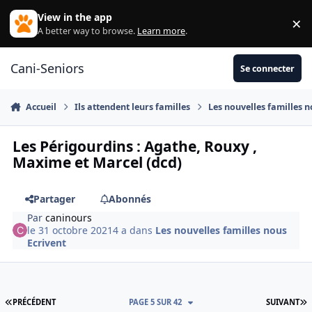
Aller au contenu
View in the app
×
Di
A better way to browse.
Learn more
.
Cani-Seniors
Se connecter
Accueil
Ils attendent leurs familles
Les nouvelles familles n
Les Périgourdins : Agathe, Rouxy ,
Maxime et Marcel (dcd)
Partager
Abonnés
Par
caninours
le 31 octobre 2021
4 a
dans
Les nouvelles familles nous
Ecrivent
PREMIÈRE PAGE
D
PRÉCÉDENT
PAGE 5 SUR 42
SUIVANT