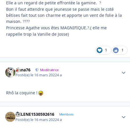
Elle a un regard de petite effrontée la gamine.
?
Bon il faut attendre que jeunesse se passe mais le coté
bêtises fait tout son charme et apporte un vent de folie à la
maison.
?
?
?
?
Princesse Agathe vous êtes MAGNIFIQUE.
.( elle me
?
rappelle trop la Vanille de Josse)
1
1
Anna76
Autho
Modératrice
Posté(e)
le 16 mars 2022
4 a
Rhô la coquine !
HELENE1530592616
Autho
Membres
Posté(e)
le 16 mars 2022
4 a