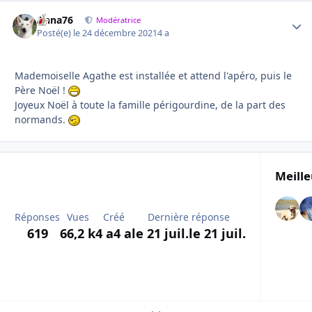
Anna76
Autho
Modératrice
Posté(e)
le 24 décembre 2021
4 a
Mademoiselle Agathe est installée et attend l'apéro, puis le
Père Noël !
Joyeux Noël à toute la famille périgourdine, de la part des
normands.
Meille
Réponses
Vues
Créé
Dernière réponse
619
66,2 k
4 a
4 a
le 21 juil.
le 21 juil.