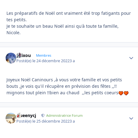
Les préparatifs de Noël ont vraiment été trop fatigants pour
tes petits.
Je te souhaite un beau Noël ainsi qu'à toute ta famille,
Nicole.
felixou
Autho
Membres
Posté(e)
le 24 décembre 2022
3 a
Joyeux Noël Caninours ,à vous votre famille et vos petits
bouts ,je vois qu'il récupère en prévision des fêtes ,,!!
mignons tout plein !!bien au chaud ,,les petits coeurs
Queenycj
Autho
Administratrice Forum
Posté(e)
le 25 décembre 2022
3 a