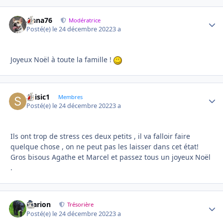
Anna76
Autho
Modératrice
Posté(e)
le 24 décembre 2022
3 a
Joyeux Noël à toute la famille !
Soisic1
Autho
Membres
Posté(e)
le 24 décembre 2022
3 a
Ils ont trop de stress ces deux petits , il va falloir faire
quelque chose , on ne peut pas les laisser dans cet état!
Gros bisous Agathe et Marcel et passez tous un joyeux Noël
.
Marion
Autho
Trésorière
Posté(e)
le 24 décembre 2022
3 a