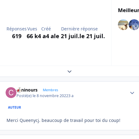
Meilleur
Réponses
Vues
Créé
Dernière réponse
619
66 k
4 a
4 a
le 21 juil.
le 21 juil.
Expand topic overview
caninours
Autho
Membres
Posté(e)
le 8 novembre 2022
3 a
AUTEUR
Merci Queenycj. beaucoup de travail pour toi du coup!