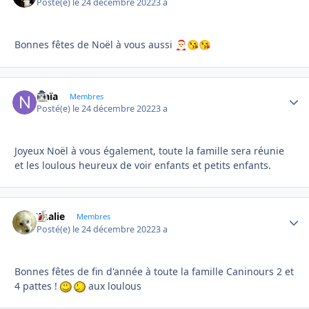
Posté(e)
le 24 décembre 2022
3 a
Bonnes fêtes de Noël à vous aussi
🎅
😘
😘
Naïa
Autho
Membres
Posté(e)
le 24 décembre 2022
3 a
Joyeux Noël à vous également, toute la famille sera réunie
et les loulous heureux de voir enfants et petits enfants.
Thalie
Autho
Membres
Posté(e)
le 24 décembre 2022
3 a
Bonnes fêtes de fin d'année à toute la famille Caninours 2 et
4 pattes !
aux loulous