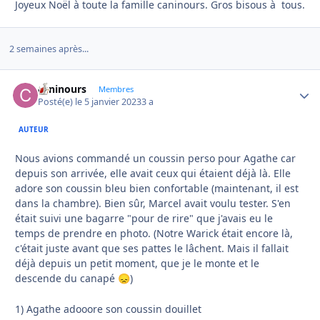
Joyeux Noël à toute la famille caninours. Gros bisous à tous.
2 semaines après...
caninours
Autho
Membres
Posté(e)
le 5 janvier 2023
3 a
AUTEUR
Nous avions commandé un coussin perso pour Agathe car
depuis son arrivée, elle avait ceux qui étaient déjà là. Elle
adore son coussin bleu bien confortable (maintenant, il est
dans la chambre). Bien sûr, Marcel avait voulu tester. S'en
était suivi une bagarre "pour de rire" que j'avais eu le
temps de prendre en photo. (Notre Warick était encore là,
c'était juste avant que ses pattes le lâchent. Mais il fallait
déjà depuis un petit moment, que je le monte et le
descende du canapé
)
😞
1) Agathe adooore son coussin douillet