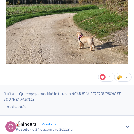
2
2
3 a
3 a
Queenycj
a modifié le titre en
AGATHE LA PERIGOURDINE ET
TOUTE SA FAMILLE
1 mois après...
caninours
Autho
Membres
Posté(e)
le 24 décembre 2022
3 a