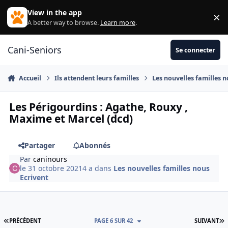
Aller au contenu
View in the app
×
Di
A better way to browse.
Learn more
.
Cani-Seniors
Se connecter
Accueil
Ils attendent leurs familles
Les nouvelles familles n
Les Périgourdins : Agathe, Rouxy ,
Maxime et Marcel (dcd)
Partager
Abonnés
Par
caninours
le 31 octobre 2021
4 a
dans
Les nouvelles familles nous
Ecrivent
PREMIÈRE PAGE
D
PRÉCÉDENT
PAGE 6 SUR 42
SUIVANT