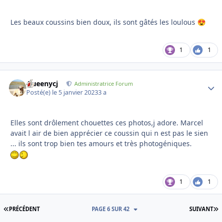
Les beaux coussins bien doux, ils sont gâtés les loulous
😍
1
1
Queenycj
Autho
Administratrice Forum
Posté(e)
le 5 janvier 2023
3 a
Elles sont drôlement chouettes ces photos,j adore. Marcel
avait l air de bien apprécier ce coussin qui n est pas le sien
... ils sont trop bien tes amours et très photogéniques.
1
1
PREMIÈRE PAGE
D
PRÉCÉDENT
PAGE 6 SUR 42
SUIVANT