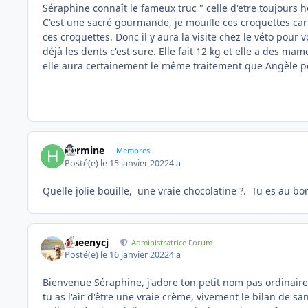
Séraphine connaît le fameux truc " celle d'etre toujours 
C'est une sacré gourmande, je mouille ces croquettes car 
ces croquettes. Donc il y aura la visite chez le véto pour vo
déjà les dents c'est sure. Elle fait 12 kg et elle a des mam
elle aura certainement le même traitement que Angèle po
hermine
Membres
Posté(e)
le 15 janvier 2022
4 a
Quelle jolie bouille, une vraie chocolatine
. Tu es au bo
?
Queenycj
Administratrice Forum
Posté(e)
le 16 janvier 2022
4 a
Bienvenue Séraphine, j'adore ton petit nom pas ordinaire et 
tu as l'air d'être une vraie crème, vivement le bilan de san