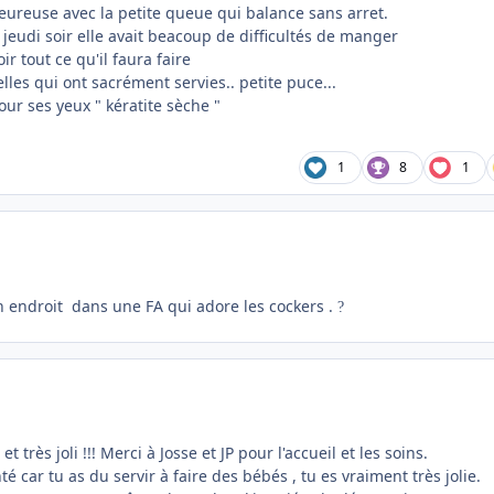
heureuse avec la petite queue qui balance sans arret.
jeudi soir elle avait beacoup de difficultés de manger
ir tout ce qu'il faura faire
elles qui ont sacrément servies.. petite puce...
ur ses yeux " kératite sèche "
1
8
1
n endroit dans une FA qui adore les cockers .
?
très joli !!! Merci à Josse et JP pour l'accueil et les soins.
té car tu as du servir à faire des bébés , tu es vraiment très jolie.