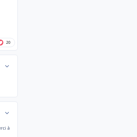
20
Author stats
Author stats
rci à