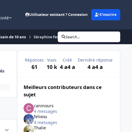
Utilisateur existant ? Connexion
S’inscrire
ivité
cain de 10 ans
Séraphine femelle cocker américain de 10 ans ( des nou
Search...
Réponses
Vues
Créé
Dernière réponse
61
10 k
4 a
4 a
4 a
4 a
és
Meilleurs contributeurs dans ce
sujet
caninours
4 messages
felixou
4 messages
Author stats
Thalie