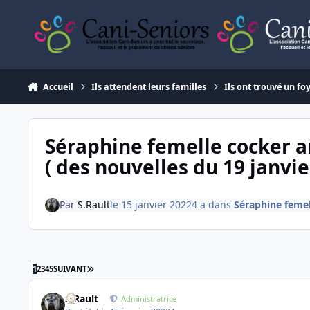
Aller au contenu
Accueil
Ils attendent leurs familles
Ils ont trouvé un fo
Séraphine femelle cocker a
( des nouvelles du 19 janvie
Par
S.Rault
le 15 janvier 2022
4 a
dans
Séraphine femel
DERNIÈRE PAGE
1
2
3
4
5
SUIVANT
S.Rault
Administratrice