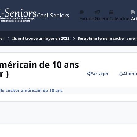
Cani-Seniors
Forums
Galerie
Calendrier
Act
yer
Ils ont trouvé un foyer en 2022
Séraphine femelle cocker améri
méricain de 10 ans
r )
Partager
Abonn
le cocker américain de 10 ans