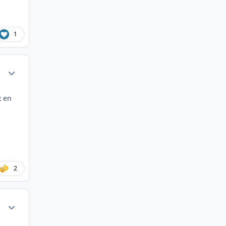
1
Author stats
x en
2
Author stats