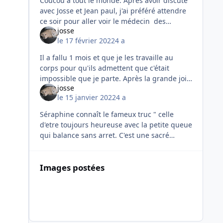
Coucou à tout le monde. Après avoir discuté
avec Josse et Jean paul, j'ai préféré attendre
ce soir pour aller voir le médecin des
josse
chiens.. Alors je vous fais le compte rendu :
le 17 février 2022
4 a
oti
Il a fallu 1 mois et que je les travaille au
corps pour qu'ils admettent que c'était
impossible que je parte. Après la grande joie
josse
qu'on a ressenti et puis le grand chagrin. On
le 15 janvier 2022
4 a
a partagé ave
Séraphine connaît le fameux truc " celle
d'etre toujours heureuse avec la petite queue
qui balance sans arret. C'est une sacré
gourmande, je mouille ces croquettes car
jeudi soir elle avait beaco
Images postées