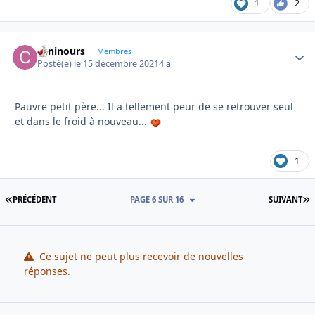
1
2
caninours
Autho
Membres
Posté(e)
le 15 décembre 2021
4 a
Pauvre petit père... Il a tellement peur de se retrouver seul
et dans le froid à nouveau...
1
PREMIÈRE PAGE
D
PRÉCÉDENT
PAGE 6 SUR 16
SUIVANT
Ce sujet ne peut plus recevoir de nouvelles
réponses.