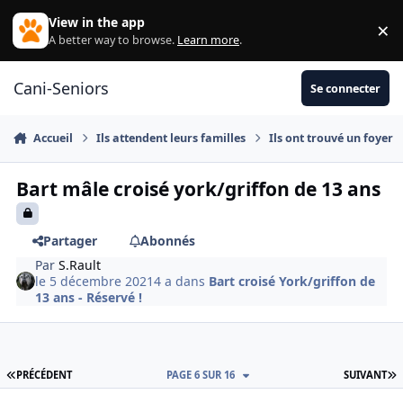
Aller au contenu
View in the app
×
Di
A better way to browse.
Learn more
.
Cani-Seniors
Se connecter
Accueil
Ils attendent leurs familles
Ils ont trouvé un foyer
Bart mâle croisé york/griffon de 13 ans
Partager
Abonnés
Par
S.Rault
le 5 décembre 2021
4 a
dans
Bart croisé York/griffon de
13 ans - Réservé !
PREMIÈRE PAGE
D
PRÉCÉDENT
PAGE 6 SUR 16
SUIVANT