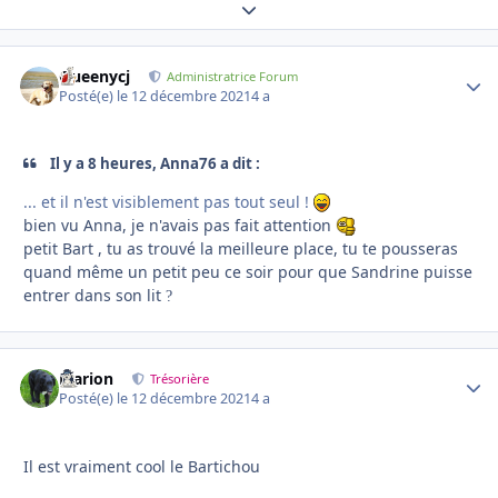
Expand topic overview
Queenycj
Autho
Administratrice Forum
Posté(e)
le 12 décembre 2021
4 a
Il y a 8 heures, Anna76 a dit :
... et il n'est visiblement pas tout seul !
bien vu Anna, je n'avais pas fait attention
petit Bart , tu as trouvé la meilleure place, tu te pousseras
quand même un petit peu ce soir pour que Sandrine puisse
entrer dans son lit
?
Marion
Autho
Trésorière
Posté(e)
le 12 décembre 2021
4 a
Il est vraiment cool le Bartichou