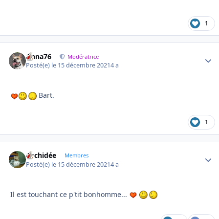
1
Anna76
Autho
Modératrice
Posté(e)
le 15 décembre 2021
4 a
Bart.
1
Orchidée
Autho
Membres
Posté(e)
le 15 décembre 2021
4 a
Il est touchant ce p'tit bonhomme...