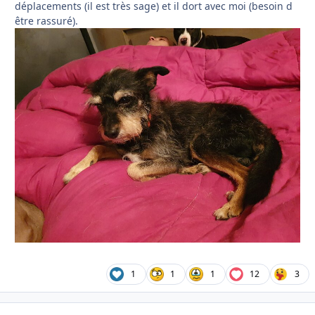
déplacements (il est très sage) et il dort avec moi (besoin d
être rassuré).
1
1
1
12
3