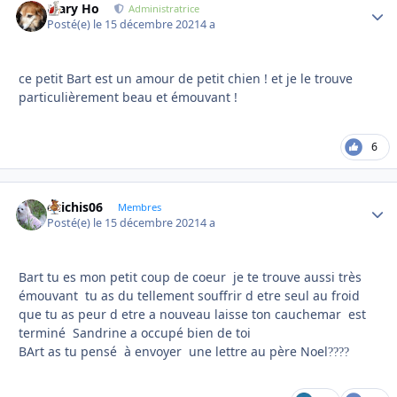
Mary Ho
Autho
Administratrice
Posté(e)
le 15 décembre 2021
4 a
ce petit Bart est un amour de petit chien ! et je le trouve
particulièrement beau et émouvant !
6
chichis06
Autho
Membres
Posté(e)
le 15 décembre 2021
4 a
Bart tu es mon petit coup de coeur je te trouve aussi très
émouvant tu as du tellement souffrir d etre seul au froid
que tu as peur d etre a nouveau laisse ton cauchemar est
terminé Sandrine a occupé bien de toi
BArt as tu pensé à envoyer une lettre au père Noel
?
?
?
?