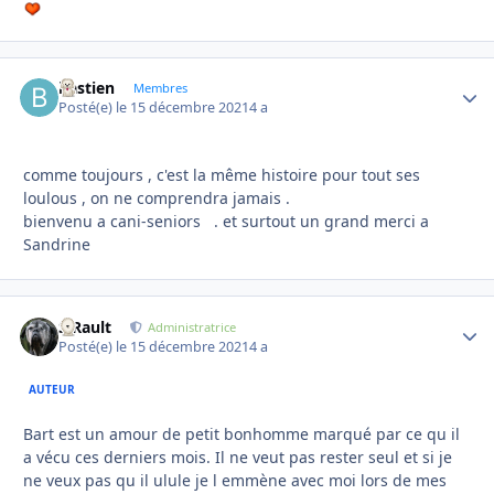
bastien
Autho
Membres
Posté(e)
le 15 décembre 2021
4 a
comme toujours , c'est la même histoire pour tout ses
loulous , on ne comprendra jamais .
bienvenu a cani-seniors . et surtout un grand merci a
Sandrine
S.Rault
Autho
Administratrice
Posté(e)
le 15 décembre 2021
4 a
AUTEUR
Bart est un amour de petit bonhomme marqué par ce qu il
a vécu ces derniers mois. Il ne veut pas rester seul et si je
ne veux pas qu il ulule je l emmène avec moi lors de mes