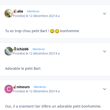
Thalie
Autho
Membres
Posté(e)
le 12 décembre 2021
4 a
Tu es trop chou petit Bart !
bonhomme
chichis06
Autho
Membres
Posté(e)
le 12 décembre 2021
4 a
Adorable le petit Bart
caninours
Autho
Membres
Posté(e)
le 12 décembre 2021
4 a
Oui, il a vraiment l'air d'être un adorable petit bonhomme.