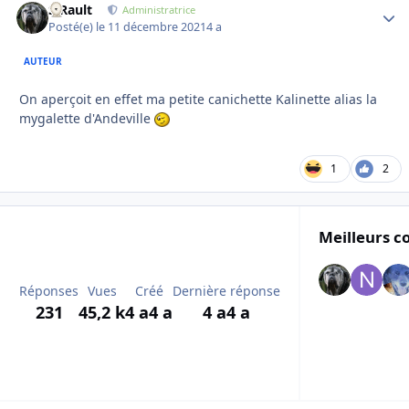
S.Rault
Autho
Administratrice
Posté(e)
le 11 décembre 2021
4 a
AUTEUR
On aperçoit en effet ma petite canichette Kalinette alias la
mygalette d'Andeville
1
2
Meilleurs c
Réponses
Vues
Créé
Dernière réponse
231
45,2 k
4 a
4 a
4 a
4 a