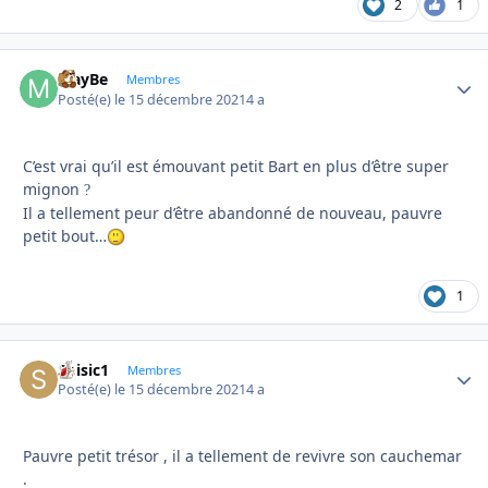
2
1
MayBe
Autho
Membres
Posté(e)
le 15 décembre 2021
4 a
C’est vrai qu’il est émouvant petit Bart en plus d’être super
mignon
?
Il a tellement peur d’être abandonné de nouveau, pauvre
petit bout…
1
Soisic1
Autho
Membres
Posté(e)
le 15 décembre 2021
4 a
Pauvre petit trésor , il a tellement de revivre son cauchemar
.