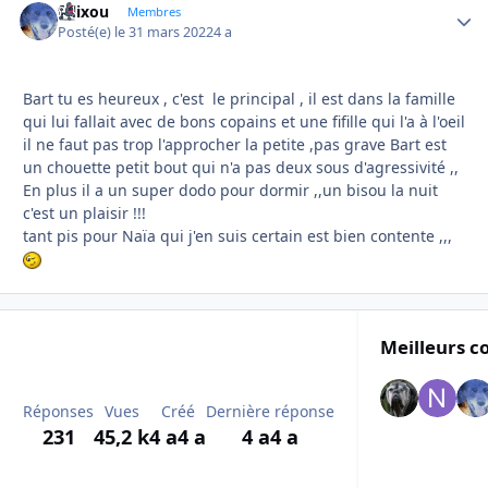
felixou
Autho
Membres
Posté(e)
le 31 mars 2022
4 a
Bart tu es heureux , c'est le principal , il est dans la famille
qui lui fallait avec de bons copains et une fifille qui l'a à l'oeil
il ne faut pas trop l'approcher la petite ,pas grave Bart est
un chouette petit bout qui n'a pas deux sous d'agressivité ,,
En plus il a un super dodo pour dormir ,,un bisou la nuit
c'est un plaisir !!!
tant pis pour Naïa qui j'en suis certain est bien contente ,,,
Meilleurs c
Réponses
Vues
Créé
Dernière réponse
231
45,2 k
4 a
4 a
4 a
4 a