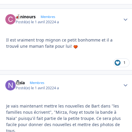
caninours
Autho
Membres
Posté(e)
le 1 avril 2022
4 a
Il est vraiment trop mignon ce petit bonhomme et il a
trouvé une maman faite pour lui!
1
Naïa
Autho
Membres
Posté(e)
le 1 avril 2022
4 a
Je vais maintenant mettre les nouvelles de Bart dans "les
familles nous écrivent", "Mirza, Foxy et toute la bande à
Naïa" puisqu'il fait partie de la petite troupe. Ce sera plus
facile pour donner des nouvelles et mettre des photos de
tous.