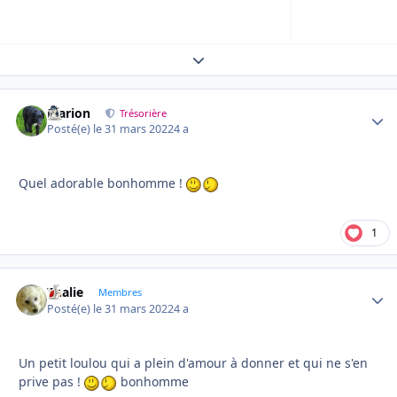
Expand topic overview
Marion
Autho
Trésorière
Posté(e)
le 31 mars 2022
4 a
Quel adorable bonhomme !
1
Thalie
Autho
Membres
Posté(e)
le 31 mars 2022
4 a
Un petit loulou qui a plein d'amour à donner et qui ne s'en
prive pas !
bonhomme