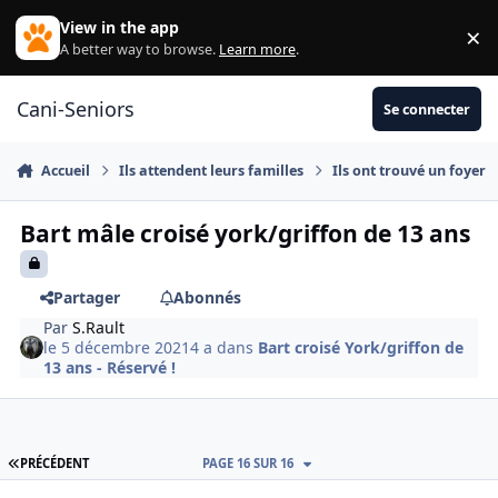
Aller au contenu
View in the app
×
Di
A better way to browse.
Learn more
.
Cani-Seniors
Se connecter
Accueil
Ils attendent leurs familles
Ils ont trouvé un foyer
Bart mâle croisé york/griffon de 13 ans
Partager
Abonnés
Par
S.Rault
le 5 décembre 2021
4 a
dans
Bart croisé York/griffon de
13 ans - Réservé !
PREMIÈRE PAGE
PRÉCÉDENT
PAGE 16 SUR 16