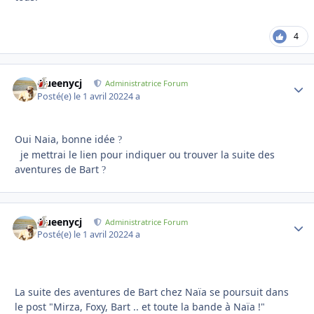
4
Queenycj
Autho
Administratrice Forum
Posté(e)
le 1 avril 2022
4 a
Oui Naia, bonne idée
?
je mettrai le lien pour indiquer ou trouver la suite des
aventures de Bart
?
Queenycj
Autho
Administratrice Forum
Posté(e)
le 1 avril 2022
4 a
La suite des aventures de Bart chez Naïa se poursuit dans
le post "Mirza, Foxy, Bart .. et toute la bande à Naïa !"