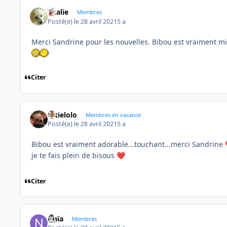
Thalie
Membres
Posté(e)
le 28 avril 2021
5 a
Merci Sandrine pour les nouvelles. Bibou est vraiment min
Citer
tatielolo
Membres en vacance
Posté(e)
le 28 avril 2021
5 a
Bibou est vraiment adorable...touchant...merci Sandrine
je te fais plein de bisous
❤️
Citer
Naïa
Membres