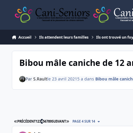
Aller au contenu
Accueil
Ils attendent leurs familles
Ils ont trouvé un fo
Bibou mâle caniche de 12 a
Par
S.Rault
le 23 avril 2021
5 a
dans
Bibou mâle canich
PREMIÈRE PAGE
DERNIÈRE PAGE
PRÉCÉDENT
1
2
3
4
5
6
7
8
9
SUIVANT
PAGE 4 SUR 14