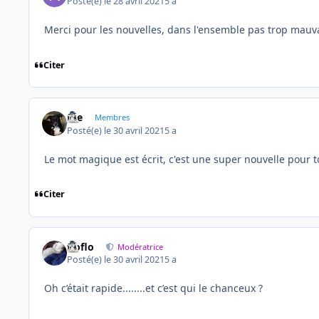
Posté(e)
le 28 avril 2021
5 a
Merci pour les nouvelles, dans l'ensemble pas trop mauv
Citer
Joe
Membres
Posté(e)
le 30 avril 2021
5 a
Le mot magique est écrit, c'est une super nouvelle pou
Citer
floflo
Modératrice
Posté(e)
le 30 avril 2021
5 a
Oh c’était rapide........et c’est qui le chanceux ?