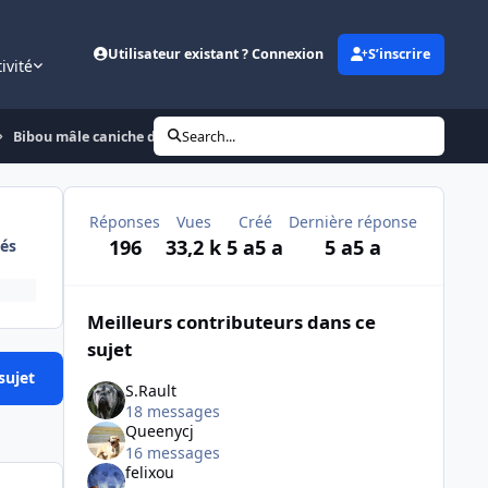
Utilisateur existant ? Connexion
S’inscrire
ivité
Bibou mâle caniche de 12 ans
Search...
Réponses
Vues
Créé
Dernière réponse
196
33,2 k
5 a
5 a
5 a
5 a
és
Meilleurs contributeurs dans ce
sujet
sujet
S.Rault
18 messages
Queenycj
16 messages
felixou