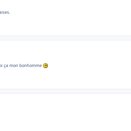
aises.
r toi ça mon bonhomme