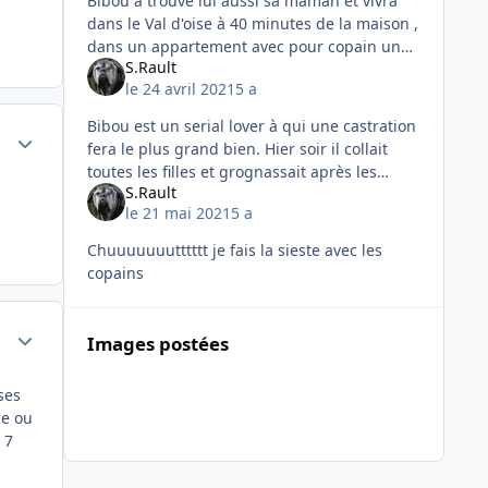
Bibou a trouvé lui aussi sa maman et vivra
dans le Val d'oise à 40 minutes de la maison ,
dans un appartement avec pour copain un
S.Rault
petit mâle chihuahua du même âge et une
le 24 avril 2021
5 a
dame jeune retraitée.
Bibou est un serial lover à qui une castration
Author stats
fera le plus grand bien. Hier soir il collait
toutes les filles et grognassait après les
S.Rault
autres chiens qui s'approchaient de la
le 21 mai 2021
5 a
dulciné du moment.
Chuuuuuuutttttt je fais la sieste avec les
copains
Author stats
Images postées
ses
me ou
 7