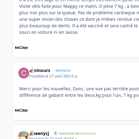
Visite véto faite pour Mappy ce matin. Il pèse 7 kg , a bes
plus non plus sur la queue. Pas de problème cardiaque ma
une super vision des choses ce dont je m'étais rendue com
plus beaucoup de dents. Il a été vacciné et sera castré l
souci en voiture ni en laisse.
Citer
caninours
Membres
Posté(e)
le 27 avril 2021
5 a
Merci pour les nouvelles. Donc, une vue pas terrible pou
différence de gabarit entre les deux.kg pour l'un, 7 kg po
Citer
Queenycj
Administratrice Forum
Posté(e)
le 27 avril 2021
5 a