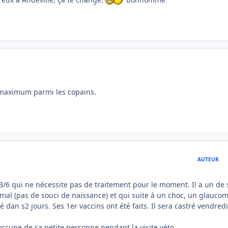
u maximum parmi les copains.
AUTEUR
ur 3/6 qui ne nécessite pas de traitement pour le moment. Il a un de 
ormal (pas de souci de naissance) et qui suite à un choc, un glauco
é dan s2 jours. Ses 1er vaccins ont été faits. Il sera castré vendredi
occupe de sa petite personne pendant la visite véto.