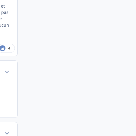
 et
c pas
e
Aucun
4
Author stats
Author stats