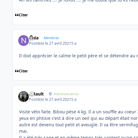
Citer
Naïa
Membres
Posté(e)
le 27 avril 2021
5 a
Il doit apprécier le calme le petit père et se détendre a
Citer
S.Rault
Administratrice
Posté(e)
le 27 avril 2021
5 a
Visite véto faite. Bibou pèse 4 kg. Il a un souffle au coe
yeux en phtisie c'est à dire un oeil qui au départ était n
autre est devenu tout petit et aveugle. Il va être vermifug
mai.
Il a été très sage et en même temps très content qu'on s'