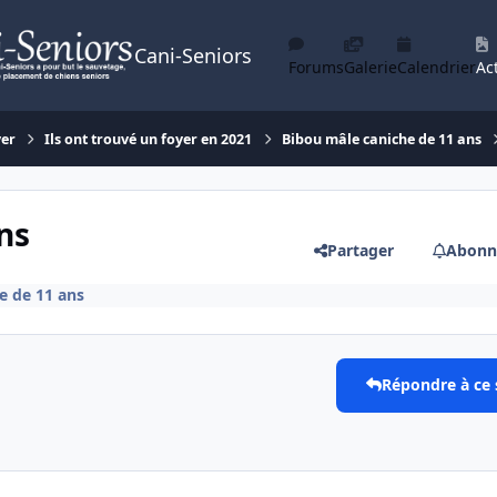
Cani-Seniors
Forums
Galerie
Calendrier
Act
yer
Ils ont trouvé un foyer en 2021
Bibou mâle caniche de 11 ans
ns
Partager
Abonn
e de 11 ans
Répondre à ce 