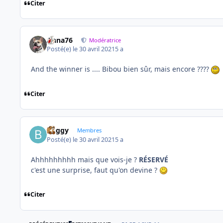
Citer
Anna76
Modératrice
Posté(e)
le 30 avril 2021
5 a
And the winner is .... Bibou bien sûr, mais encore ????
Citer
buggy
Membres
Posté(e)
le 30 avril 2021
5 a
Ahhhhhhhhh mais que vois-je ?
RÉSERVÉ
c'est une surprise, faut qu'on devine ?
Citer