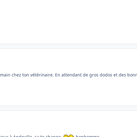
emain chez ton vétérinaire. En attendant de gros dodos et des bon
ureux à Andeville, ça te change.
bonhomme