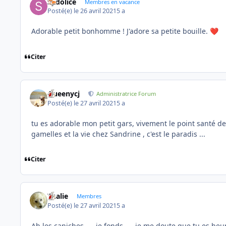
Sydolice
Membres en vacance
Posté(e)
le 26 avril 2021
5 a
Adorable petit bonhomme ! J'adore sa petite bouille.
❤️
Citer
Queenycj
Administratrice Forum
Posté(e)
le 27 avril 2021
5 a
tu es adorable mon petit gars, vivement le point santé d
gamelles et la vie chez Sandrine , c'est le paradis ...
Citer
Thalie
Membres
Posté(e)
le 27 avril 2021
5 a
Ah les caniches .... je fonds .... je me doute que tu es he