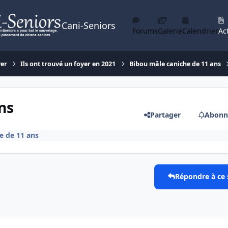
Cani-Seniors
Forums
Galerie
Calendrier
Act
yer
Ils ont trouvé un foyer en 2021
Bibou mâle caniche de 11 ans
ns
Partager
Abonn
e de 11 ans
Répondre à ce 