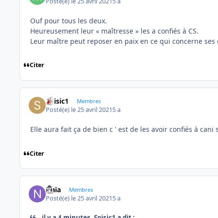
Posté(e)
le 25 avril 2021
5 a
Ouf pour tous les deux.
Heureusement leur « maîtresse » les a confiés à CS.
Leur maître peut reposer en paix en ce qui concerne ses
Citer
Soisic1
Membres
Posté(e)
le 25 avril 2021
5 a
Elle aura fait ça de bien c ' est de les avoir confiés à cani 
Citer
Naïa
Membres
Posté(e)
le 25 avril 2021
5 a
il y a 4 minutes, Soisic1 a dit :