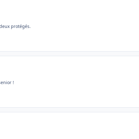
 deux protégés.
senior !