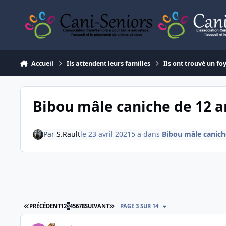
Aller au contenu
Accueil
Ils attendent leurs familles
Ils ont trouvé un fo
Bibou mâle caniche de 12 a
Par
S.Rault
le 23 avril 2021
5 a
dans
Bibou mâle canich
PREMIÈRE PAGE
DERNIÈRE PAGE
PRÉCÉDENT
1
2
3
4
5
6
7
8
SUIVANT
PAGE 3 SUR 14