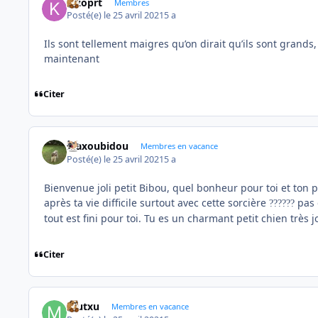
kizoprt
Membres
Posté(e)
le 25 avril 2021
5 a
Ils sont tellement maigres qu’on dirait qu’ils sont grands,
maintenant
Citer
Maxoubidou
Membres en vacance
Posté(e)
le 25 avril 2021
5 a
Bienvenue joli petit Bibou, quel bonheur pour toi et ton p
après ta vie difficile surtout avec cette sorcière
pas 
?
?
?
?
?
?
tout est fini pour toi. Tu es un charmant petit chien très 
Citer
mutxu
Membres en vacance