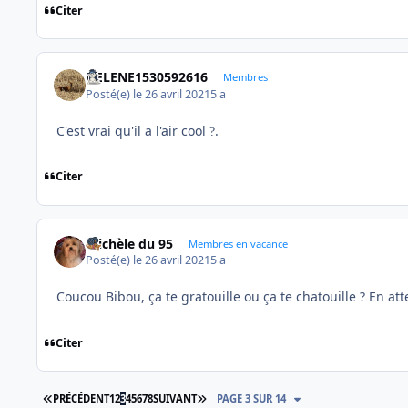
Citer
HELENE1530592616
Membres
Posté(e)
le 26 avril 2021
5 a
C'est vrai qu'il a l'air cool
.
?
Citer
michèle du 95
Membres en vacance
Posté(e)
le 26 avril 2021
5 a
Coucou Bibou, ça te gratouille ou ça te chatouille ? En at
Citer
PREMIÈRE PAGE
DERNIÈRE PAGE
PRÉCÉDENT
1
2
3
4
5
6
7
8
SUIVANT
PAGE 3 SUR 14