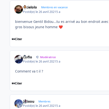
tatielolo
Membres en vacance
Posté(e)
le 26 avril 2021
5 a
bienvenue Gentil Bidou...tu es arrivé au bon endroit ave
gros bisous jeune homme
❤️
Citer
floflo
Modératrice
Posté(e)
le 26 avril 2021
5 a
Comment va t il ?
Citer
felixou
Membres
Posté(e)
le 26 avril 2021
5 a