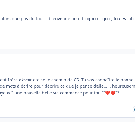
 alors que pas du tout... bienvenue petit trognon rigolo, tout va all
etit frère d’avoir croisé le chemin de CS. Tu vas connaître le bonhe
de mots à écrire pour décrire ce que je pense d’elle...... heureuse
joyeux
une nouvelle belle vie commence pour toi.
?
?
?
❤️
❤️
?
?