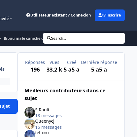
Utilisateur existant ? Connexion
S’inscrire
ivité
Bibou mâle caniche de 12 ans
Search...
Réponses
Vues
Créé
Dernière réponse
196
33,2 k
5 a
5 a
5 a
5 a
és
Meilleurs contributeurs dans ce
sujet
sujet
S.Rault
18 messages
Queenycj
16 messages
felixou