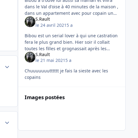
Bibou a trouvé lui aussi sa maman et vivra
dans le Val d'oise à 40 minutes de la maison ,
dans un appartement avec pour copain un
S.Rault
petit mâle chihuahua du même âge et une
le 24 avril 2021
5 a
dame jeune retraitée.
Bibou est un serial lover à qui une castration
fera le plus grand bien. Hier soir il collait
toutes les filles et grognassait après les
S.Rault
autres chiens qui s'approchaient de la
le 21 mai 2021
5 a
dulciné du moment.
Author stats
Chuuuuuuutttttt je fais la sieste avec les
copains
Images postées
Author stats