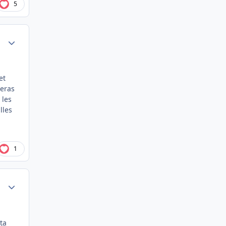
5
Author stats
et
seras
 les
lles
1
Author stats
ta