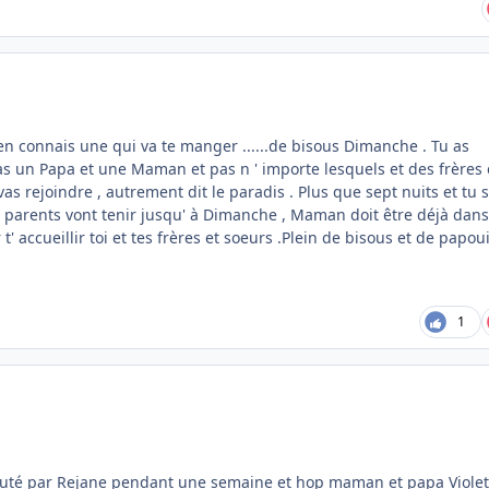
 en connais une qui va te manger ......de bisous Dimanche . Tu as
un Papa et une Maman et pas n ' importe lesquels et des frères 
as rejoindre , autrement dit le paradis . Plus que sept nuits et tu 
 parents vont tenir jusqu' à Dimanche , Maman doit être déjà dans
t' accueillir toi et tes frères et soeurs .Plein de bisous et de papoui
1
houté par Rejane pendant une semaine et hop maman et papa Violet