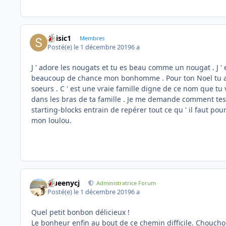
Soisic1
Membres
Posté(e)
le 1 décembre 2019
6 a
J ' adore les nougats et tu es beau comme un nougat . J '
beaucoup de chance mon bonhomme . Pour ton Noel tu as 
soeurs . C ' est une vraie famille digne de ce nom que tu v
dans les bras de ta famille . Je me demande comment tes
starting-blocks entrain de repérer tout ce qu ' il faut pour 
mon loulou.
Queenycj
Administratrice Forum
Posté(e)
le 1 décembre 2019
6 a
Quel petit bonbon délicieux !
Le bonheur enfin au bout de ce chemin difficile. Chouc