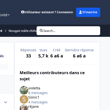
Utilisateur existant ? Connexion
S’inscrire
ivité
vé
Nougat mâle chihuahua - réservé
Search...
Réponses
Vues
Créé
Dernière réponse
33
5,7 k
6 a
6 a
6 a
6 a
és
Meilleurs contributeurs dans ce
sujet
violetta
8 messages
Soisic1
Author stats
4 messages
réjane