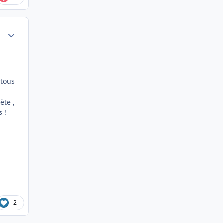
Author stats
 tous
tète ,
 !
2