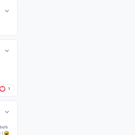
Author stats
Author stats
1
Author stats
suis
e !