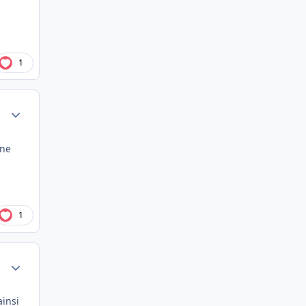
1
Author stats
une
1
Author stats
ainsi