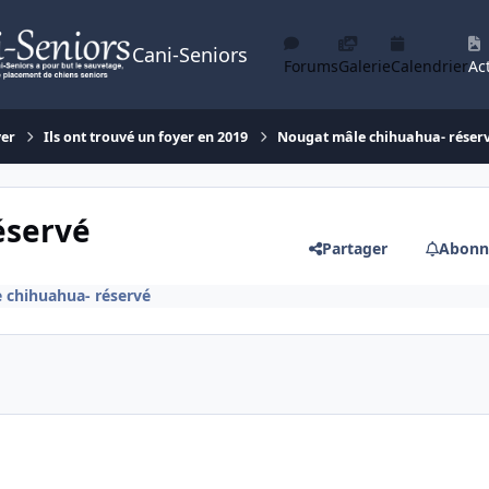
Cani-Seniors
Forums
Galerie
Calendrier
Act
yer
Ils ont trouvé un foyer en 2019
Nougat mâle chihuahua- réser
éservé
Partager
Abonn
 chihuahua- réservé