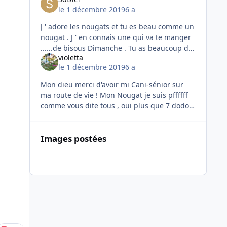
le 1 décembre 2019
6 a
J ' adore les nougats et tu es beau comme un
nougat . J ' en connais une qui va te manger
......de bisous Dimanche . Tu as beaucoup de
violetta
chance mon bonhomme . Pour ton Noel tu as
le 1 décembre 2019
6 a
un Papa et une Maman et
Mon dieu merci d'avoir mi Cani-sénior sur
ma route de vie ! Mon Nougat je suis pffffff
comme vous dite tous , oui plus que 7 dodo !
Bande de coquine , je pleure de bonheur et
mon dieu , que
Images postées