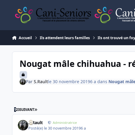
Aller au contenu
Accueil
Ils attendent leurs familles
Ils ont trouvé un fo
Nougat mâle chihuahua - r
Par
S.Rault
le 30 novembre 2019
6 a
dans
Nougat mâle
DERNIÈRE PAGE
1
2
3
SUIVANT
S.Rault
Administratrice
Posté(e)
le 30 novembre 2019
6 a