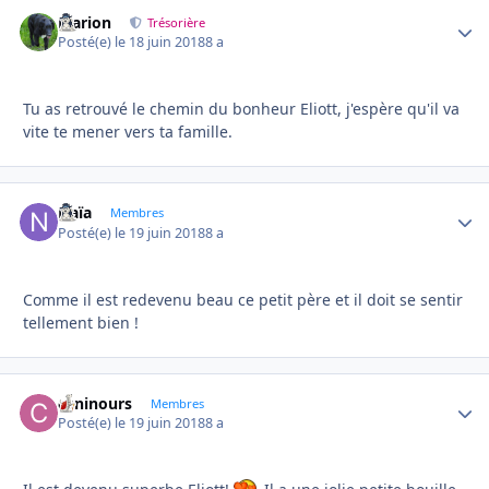
Marion
Autho
Trésorière
Posté(e)
le 18 juin 2018
8 a
Tu as retrouvé le chemin du bonheur Eliott, j'espère qu'il va
vite te mener vers ta famille.
Naïa
Autho
Membres
Posté(e)
le 19 juin 2018
8 a
Comme il est redevenu beau ce petit père et il doit se sentir
tellement bien !
caninours
Autho
Membres
Posté(e)
le 19 juin 2018
8 a