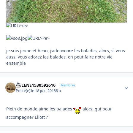
je suis jeune et beau, j'adooooore les balades, alors, si vous
aussi vous adorez les balades, on peut faire notre vie
ensemble
HELENE1530592616
Autho
Membres
Posté(e)
le 18 juin 2018
8 a
Plein de monde aime les balades
alors, qui pour
accompagner Eliott ?