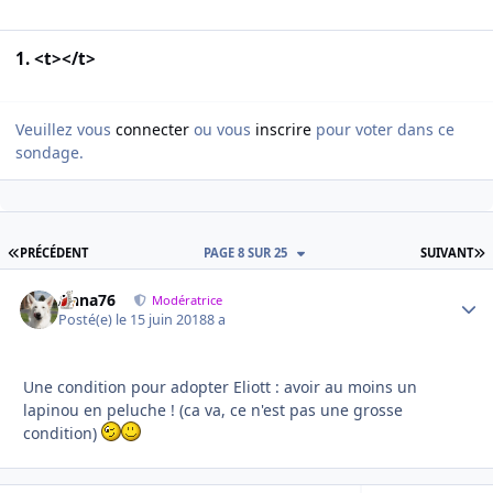
1. <t></t>
Veuillez vous
connecter
ou vous
inscrire
pour voter dans ce
sondage.
PREMIÈRE PAGE
D
PRÉCÉDENT
PAGE 8 SUR 25
SUIVANT
Anna76
Autho
Modératrice
Posté(e)
le 15 juin 2018
8 a
Une condition pour adopter Eliott : avoir au moins un
lapinou en peluche ! (ca va, ce n'est pas une grosse
condition)