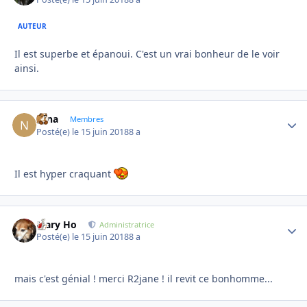
AUTEUR
Il est superbe et épanoui. C'est un vrai bonheur de le voir
ainsi.
Nina
Autho
Membres
Posté(e)
le 15 juin 2018
8 a
Il est hyper craquant
Mary Ho
Autho
Administratrice
Posté(e)
le 15 juin 2018
8 a
mais c'est génial ! merci R2jane ! il revit ce bonhomme...