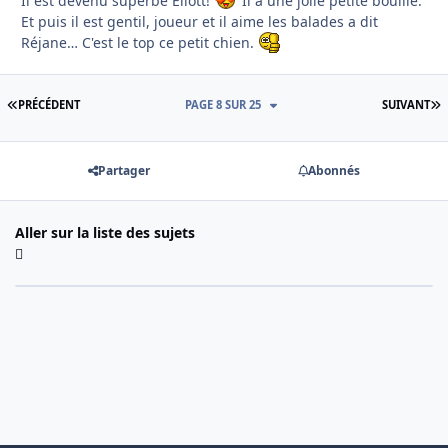
Il est devenu superbe Eliott!
Il a une jolie petite bouille.
Et puis il est gentil, joueur et il aime les balades a dit
Réjane… C'est le top ce petit chien.
PREMIÈRE PAGE
D
PRÉCÉDENT
PAGE 8 SUR 25
SUIVANT
Partager
Abonnés
Aller sur la liste des sujets