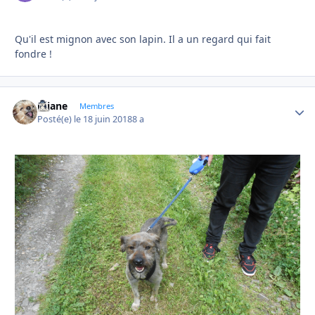
Qu'il est mignon avec son lapin. Il a un regard qui fait
fondre !
réjane
Autho
Membres
Posté(e)
le 18 juin 2018
8 a