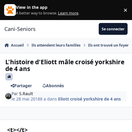
Aller au contenu
View in the app
×
Di
A better way to browse.
Learn more
.
Cani-Seniors
Se connecter
Accueil
Ils attendent leurs familles
Ils ont trouvé un foyer
L'histoire d'Eliott mâle croisé yorkshire
de 4 ans
Partager
Abonnés
Par
S.Rault
le 28 mai 2018
8 a
dans
Eliott croisé yorkshire de 4 ans
<t></t>