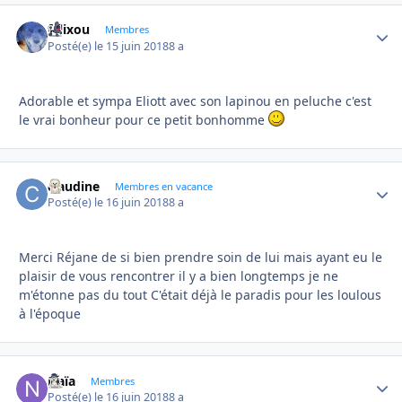
felixou
Autho
Membres
Posté(e)
le 15 juin 2018
8 a
Adorable et sympa Eliott avec son lapinou en peluche c'est
le vrai bonheur pour ce petit bonhomme
claudine
Autho
Membres en vacance
Posté(e)
le 16 juin 2018
8 a
Merci Réjane de si bien prendre soin de lui mais ayant eu le
plaisir de vous rencontrer il y a bien longtemps je ne
m'étonne pas du tout C'était déjà le paradis pour les loulous
à l'époque
Naïa
Autho
Membres
Posté(e)
le 16 juin 2018
8 a