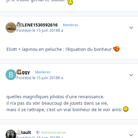
HELENE1530592616
Autho
Membres
Posté(e)
le 15 juin 2018
8 a
Eliott + lapinou en peluche : l'équation du bonheur
buggy
Autho
Membres
Posté(e)
le 15 juin 2018
8 a
quelles magnifiques photos d'une renaissance.
il n'a pas du voir beaucoup de jouets dans sa vie,
mais il se rattrape, c'est un vrai bonheur de le voir ainsi
S.Rault
Autho
Administratrice
Posté(e)
le 15 juin 2018
8 a