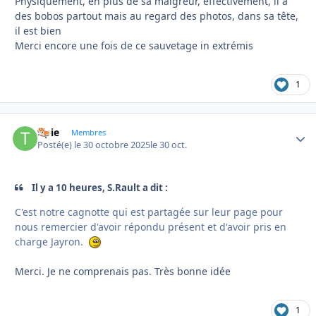
Physiquement, en plus de sa maigreur, effectivement, il a
des bobos partout mais au regard des photos, dans sa tête,
il est bien
Merci encore une fois de ce sauvetage in extrémis
1
tipie
Autho
Membres
Posté(e)
le 30 octobre 2025
le 30 oct.
Il y a 10 heures, S.Rault a dit :
C'est notre cagnotte qui est partagée sur leur page pour
nous remercier d'avoir répondu présent et d'avoir pris en
charge Jayron.
Merci. Je ne comprenais pas. Très bonne idée
1