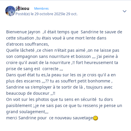
felixou
Autho
Membres
Posté(e)
le 29 octobre 2025
le 29 oct.
Bienvenue Jayron ,il était temps que Sandrine te sauve de
cette situation ,tu étais voué à une mort lente dans
d'atroces souffrances,
Quelle lâcheté ,ce chien n'était pas aimé ,on ne laisse pas
son compagnon sans nourriture et boisson ,,, j'ai peine à
croire qu'il avait de la nourriture ,!! fort heureusement ta
prise de sang est correcte ,,,
Dans quel état tu es,la peau sur les os je crois qu'il a en
plus des escarres ,,,?? tu as souffert petit bonhomme ,
Sandrine va s'employer à te sortir de là , toujours avec
beaucoup de douceur ,,!!
On voit sur les photos que tu sens en sécurité tu dors
paisiblement ;,je ne sais pas ce que tu ressens je pense un
grand soulagement,,,
merci Sandrine pour ce nouveau sauvetage