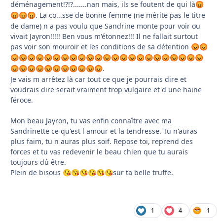
déménagement!?!?.......nan mais, ils se foutent de qui là
😡
. La co...sse de bonne femme (ne mérite pas le titre
😡
😡
😡
de dame) n a pas voulu que Sandrine monte pour voir ou
vivait Jayron!!!!! Ben vous m'étonnez!!! Il ne fallait surtout
pas voir son mouroir et les conditions de sa détention
😡
😡
😡
😡
😡
😡
😡
😡
😡
😡
😡
😡
😡
😡
😡
😡
😡
😡
😡
😡
😡
😡
😡
😡
😡
.
😡
😡
😡
😡
😡
😡
😡
😡
😡
😡
😡
Je vais m arrêtez là car tout ce que je pourrais dire et
voudrais dire serait vraiment trop vulgaire et d une haine
féroce.
Mon beau Jayron, tu vas enfin connaître avec ma
Sandrinette ce qu'est l amour et la tendresse. Tu n'auras
plus faim, tu n auras plus soif. Repose toi, reprend des
forces et tu vas redevenir le beau chien que tu aurais
toujours dû être.
Plein de bisous
sur ta belle truffe.
😘
😘
😘
😘
😘
😘
1
4
1