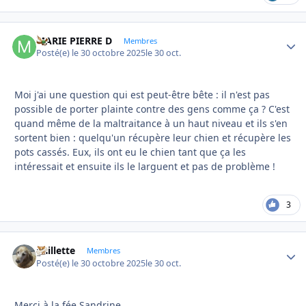
MARIE PIERRE D
Autho
Membres
Posté(e)
le 30 octobre 2025
le 30 oct.
Moi j'ai une question qui est peut-être bête : il n'est pas
possible de porter plainte contre des gens comme ça ? C'est
quand même de la maltraitance à un haut niveau et ils s'en
sortent bien
:
quelqu'un récupère leur chien et récupère les
pots cassés. Eux, ils ont eu le chien tant que ça les
intéressait et ensuite ils le larguent et pas de problème !
3
gaillette
Autho
Membres
Posté(e)
le 30 octobre 2025
le 30 oct.
Merci à la fée Sandrine.