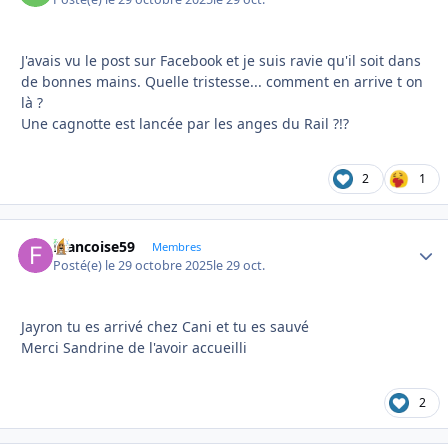
J'avais vu le post sur Facebook et je suis ravie qu'il soit dans
de bonnes mains. Quelle tristesse... comment en arrive t on
là ?
Une cagnotte est lancée par les anges du Rail ?!?
2
1
Francoise59
Autho
Membres
Posté(e)
le 29 octobre 2025
le 29 oct.
Jayron tu es arrivé chez Cani et tu es sauvé
Merci Sandrine de l'avoir accueilli
2