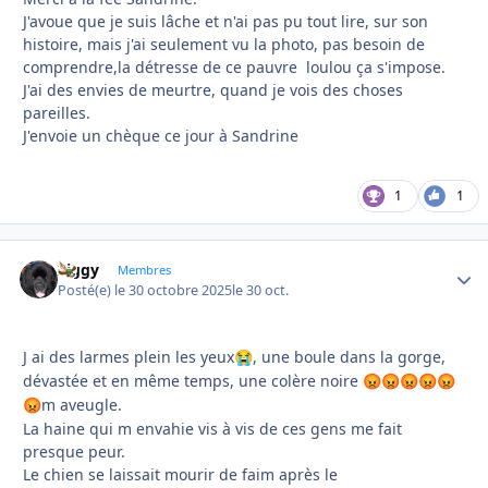
J'avoue que je suis lâche et n'ai pas pu tout lire, sur son
histoire, mais j'ai seulement vu la photo, pas besoin de
comprendre,la détresse de ce pauvre loulou ça s'impose.
J'ai des envies de meurtre, quand je vois des choses
pareilles.
J'envoie un chèque ce jour à Sandrine
1
1
Ziggy
Autho
Membres
Posté(e)
le 30 octobre 2025
le 30 oct.
J ai des larmes plein les yeux
, une boule dans la gorge,
😭
dévastée et en même temps, une colère noire
😡
😡
😡
😡
😡
m aveugle.
😡
La haine qui m envahie vis à vis de ces gens me fait
presque peur.
Le chien se laissait mourir de faim après le