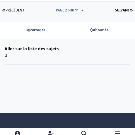
PREMIÈRE PAGE
D
PRÉCÉDENT
PAGE 2 SUR 11
SUIVANT
Partager
Abonnés
Aller sur la liste des sujets
Light Mode
Dark Mode
System Preference
f
x