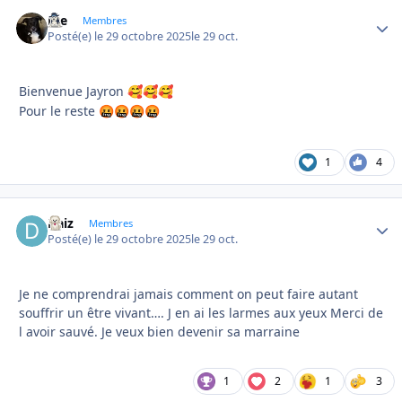
Joe
Autho
Membres
Posté(e)
le 29 octobre 2025
le 29 oct.
Bienvenue Jayron
🥰
🥰
🥰
Pour le reste
🤬
🤬
🤬
🤬
1
4
Daiz
Autho
Membres
Posté(e)
le 29 octobre 2025
le 29 oct.
Je ne comprendrai jamais comment on peut faire autant
souffrir un être vivant…. J en ai les larmes aux yeux Merci de
l avoir sauvé. Je veux bien devenir sa marraine
1
2
1
3