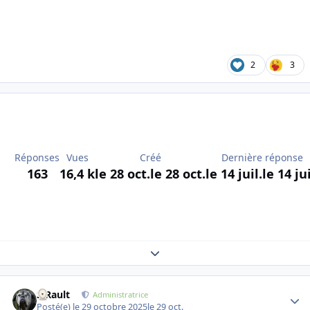
2
3
Réponses
Vues
Créé
Dernière réponse
163
16,4 k
le 28 oct.
le 28 oct.
le 14 juil.
le 14 jui
Expand topic overview
S.Rault
Autho
Administratrice
Posté(e)
le 29 octobre 2025
le 29 oct.