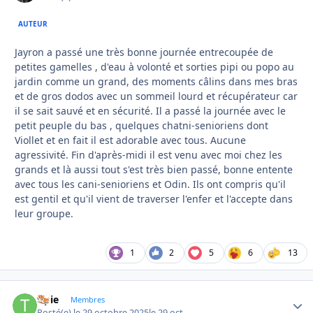
AUTEUR
Jayron a passé une très bonne journée entrecoupée de
petites gamelles , d'eau à volonté et sorties pipi ou popo au
jardin comme un grand, des moments câlins dans mes bras
et de gros dodos avec un sommeil lourd et récupérateur car
il se sait sauvé et en sécurité. Il a passé la journée avec le
petit peuple du bas , quelques chatni-senioriens dont
Viollet et en fait il est adorable avec tous. Aucune
agressivité. Fin d'après-midi il est venu avec moi chez les
grands et là aussi tout s'est très bien passé, bonne entente
avec tous les cani-senioriens et Odin. Ils ont compris qu'il
est gentil et qu'il vient de traverser l'enfer et l'accepte dans
leur groupe.
1
2
5
6
13
tipie
Autho
Membres
Posté(e)
le 29 octobre 2025
le 29 oct.