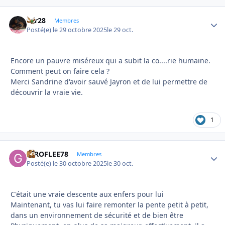
frfr28
Autho
Membres
Posté(e)
le 29 octobre 2025
le 29 oct.
Encore un pauvre miséreux qui a subit la co....rie humaine.
Comment peut on faire cela ?
Merci Sandrine d'avoir sauvé Jayron et de lui permettre de
découvrir la vraie vie.
1
GIROFLEE78
Autho
Membres
Posté(e)
le 30 octobre 2025
le 30 oct.
C'était une vraie descente aux enfers pour lui
Maintenant, tu vas lui faire remonter la pente petit à petit,
dans un environnement de sécurité et de bien être