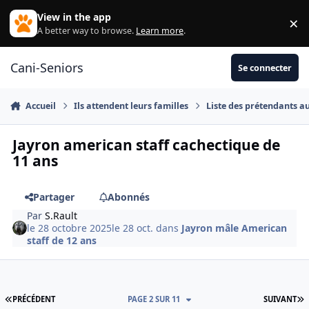
Aller au contenu
View in the app
×
Di
A better way to browse.
Learn more
.
Cani-Seniors
Se connecter
Accueil
Ils attendent leurs familles
Liste des prétendants a
Jayron american staff cachectique de
11 ans
Partager
Abonnés
Par
S.Rault
le 28 octobre 2025
le 28 oct.
dans
Jayron mâle American
staff de 12 ans
PREMIÈRE PAGE
D
PRÉCÉDENT
PAGE 2 SUR 11
SUIVANT