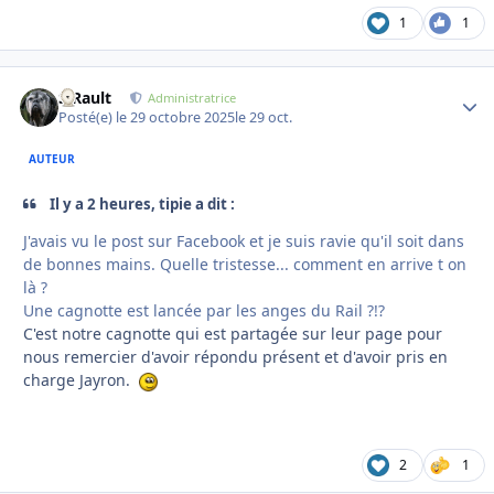
1
1
S.Rault
Autho
Administratrice
Posté(e)
le 29 octobre 2025
le 29 oct.
AUTEUR
Il y a 2 heures, tipie a dit :
J'avais vu le post sur Facebook et je suis ravie qu'il soit dans
de bonnes mains. Quelle tristesse... comment en arrive t on
là ?
Une cagnotte est lancée par les anges du Rail ?!?
C'est notre cagnotte qui est partagée sur leur page pour
nous remercier d'avoir répondu présent et d'avoir pris en
charge Jayron.
2
1