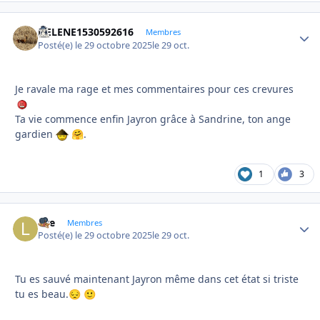
HELENE1530592616
Autho
Membres
Posté(e)
le 29 octobre 2025
le 29 oct.
Je ravale ma rage et mes commentaires pour ces crevures
Ta vie commence enfin Jayron grâce à Sandrine, ton ange
gardien
.
🤗
1
3
live
Autho
Membres
Posté(e)
le 29 octobre 2025
le 29 oct.
Tu es sauvé maintenant Jayron même dans cet état si triste
tu es beau.
😔
🙂