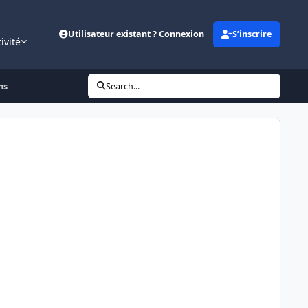
Utilisateur existant ? Connexion
S’inscrire
ivité
ns
Search...