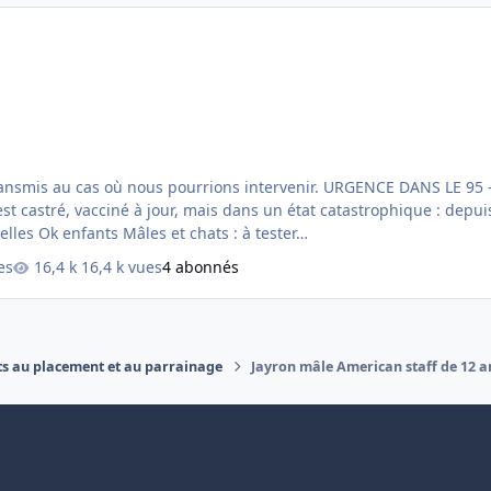
nir. URGENCE DANS LE 95 – BULLY DE 11 ANS EN DÉTRESSE Ce pauvre loulou va être
probablement de chagrin. Ententes connues : Ok femelles Ok enfants Mâles et chats : à tester…
es
16,4 k vues
4 abonnés
ts au placement et au parrainage
Jayron mâle American staff de 12 a