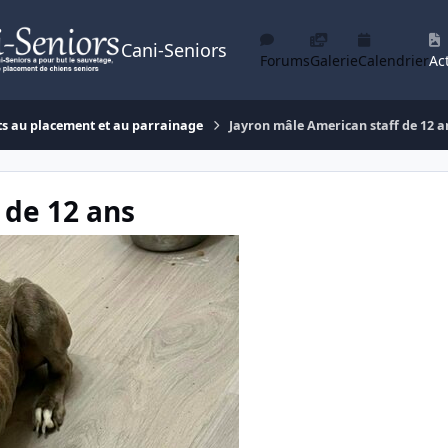
Cani-Seniors
Forums
Galerie
Calendrier
Act
ts au placement et au parrainage
Jayron mâle American staff de 12 a
 de 12 ans