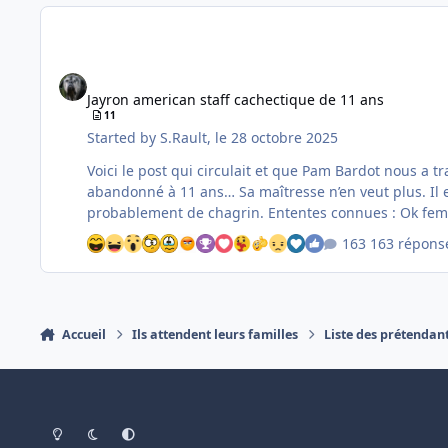
Jayron american staff cachectique de 11 ans
Jayron american staff cachectique de 11 ans
11
Started by
S.Rault
,
le 28 octobre 2025
Voici le post qui circulait et que Pam Bardot nous a transmis au cas où nous pourrions interve
abandonné à 11 ans… Sa maîtresse n’en veut plus. Il est castré, vacciné à jour, mais dans un état catastrophique : depuis le déménagement, il refuse de s’alimenter selon elle
163 répons
Accueil
Ils attendent leurs familles
Liste des prétendan
Light Mode
Dark Mode
System Preference