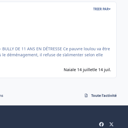
TRIER PAR
Naïa
le 14 juillet
le 14 juil.
ns
Toute l’activité
f
x