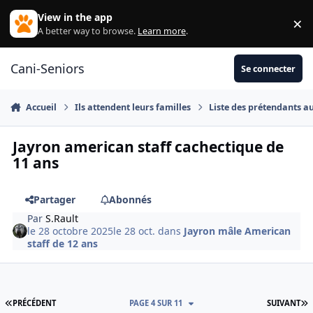
Aller au contenu
View in the app
×
Di
A better way to browse.
Learn more
.
Cani-Seniors
Se connecter
Accueil
Ils attendent leurs familles
Liste des prétendants a
Jayron american staff cachectique de
11 ans
Partager
Abonnés
Par
S.Rault
le 28 octobre 2025
le 28 oct.
dans
Jayron mâle American
staff de 12 ans
PREMIÈRE PAGE
D
PRÉCÉDENT
PAGE 4 SUR 11
SUIVANT