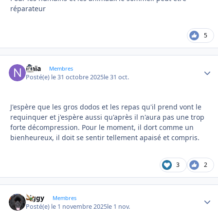
réparateur
5
Naïa
Autho
Membres
Posté(e)
le 31 octobre 2025
le 31 oct.
J'espère que les gros dodos et les repas qu'il prend vont le
requinquer et j'espère aussi qu'après il n'aura pas une trop
forte décompression. Pour le moment, il dort comme un
bienheureux, il doit se sentir tellement apaisé et compris.
3
2
Ziggy
Autho
Membres
Posté(e)
le 1 novembre 2025
le 1 nov.