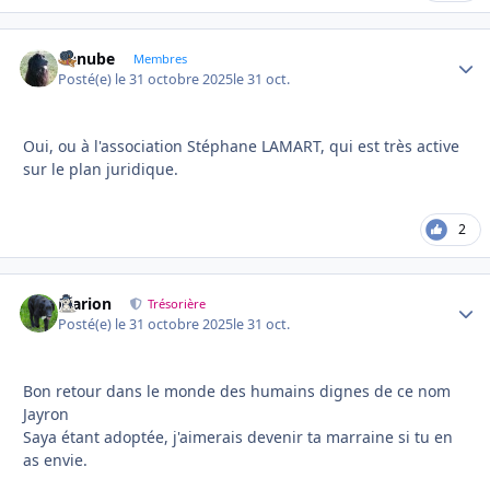
danube
Autho
Membres
Posté(e)
le 31 octobre 2025
le 31 oct.
Oui, ou à l'association Stéphane LAMART, qui est très active
sur le plan juridique.
2
Marion
Autho
Trésorière
Posté(e)
le 31 octobre 2025
le 31 oct.
Bon retour dans le monde des humains dignes de ce nom
Jayron
Saya étant adoptée, j'aimerais devenir ta marraine si tu en
as envie.