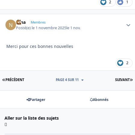
2
1
Nina
Autho
Membres
Posté(e)
le 1 novembre 2025
le 1 nov.
Merci pour ces bonnes nouvelles
2
PREMIÈRE PAGE
D
PRÉCÉDENT
PAGE 4 SUR 11
SUIVANT
Partager
Abonnés
Aller sur la liste des sujets