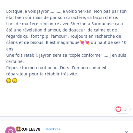
Lorsque je vois Jayron..........je vois Sherkan. Non pas par son
état bien sûr mais de par son caractère, sa façon d être.
Lors de ma 1ère rencontre avec Sherkan à Sauqueuse ça a
été une révélation d amour, de douceur de calme et de
regards qui font "pipi l'amour". Toujours en recherche de
câlins et de bisous. Il est magnifique
du haut de ses 10
💘
💘
ans.
Une fois rétabli, Jayron sera sa "copie conforme"......j en suis
certaine.
Repose toi mon tout beau. Dors d'un bon sommeil
réparateur pour te rétablir très vite.
3
GIROFLEE78
Autho
Membres