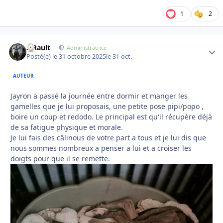
1
2
S.Rault
Autho
Administratrice
Posté(e)
le 31 octobre 2025
le 31 oct.
AUTEUR
Jayron a passé la journée entre dormir et manger les
gamelles que je lui proposais, une petite pose pipi/popo ,
boire un coup et redodo. Le principal est qu'il récupère déjà
de sa fatigue physique et morale.
Je lui fais des câlinous de votre part a tous et je lui dis que
nous sommes nombreux a penser a lui et a croiser les
doigts pour que il se remette.