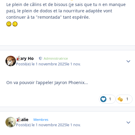
Le plein de câlins et de bisous (je sais que tu n en manque
pas), le plein de dodos et la nourriture adaptée vont
continuer à ta "remontada" tant espérée.
Mary Ho
Autho
Administratrice
Posté(e)
le 1 novembre 2025
le 1 nov.
On va pouvoir l'appeler Jayron Phoenix...
1
1
Thalie
Autho
Membres
Posté(e)
le 1 novembre 2025
le 1 nov.