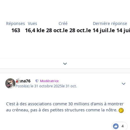
Réponses
Vues
Créé
Dernière réponse
163
16,4 k
le 28 oct.
le 28 oct.
le 14 juil.
le 14 jui
Expand topic overview
Anna76
Autho
Modératrice
Posté(e)
le 31 octobre 2025
le 31 oct.
C'est à des associations comme 30 millions d'amis à montrer
au créneau, pas à des petites structures comme la nôtre.
4