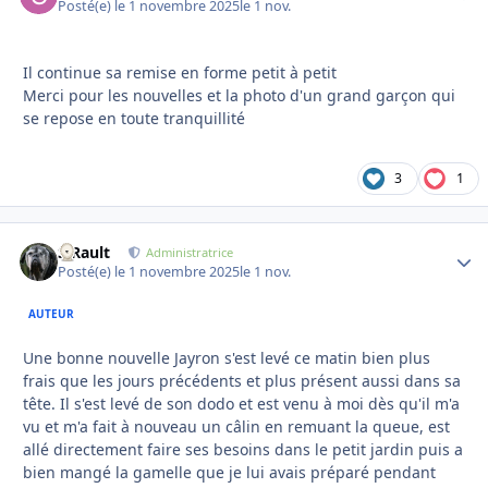
Posté(e)
le 1 novembre 2025
le 1 nov.
Il continue sa remise en forme petit à petit
Merci pour les nouvelles et la photo d'un grand garçon qui
se repose en toute tranquillité
3
1
S.Rault
Autho
Administratrice
Posté(e)
le 1 novembre 2025
le 1 nov.
AUTEUR
Une bonne nouvelle Jayron s'est levé ce matin bien plus
frais que les jours précédents et plus présent aussi dans sa
tête. Il s'est levé de son dodo et est venu à moi dès qu'il m'a
vu et m'a fait à nouveau un câlin en remuant la queue, est
allé directement faire ses besoins dans le petit jardin puis a
bien mangé la gamelle que je lui avais préparé pendant