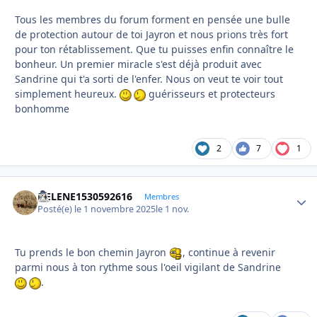
Tous les membres du forum forment en pensée une bulle
de protection autour de toi Jayron et nous prions très fort
pour ton rétablissement. Que tu puisses enfin connaître le
bonheur. Un premier miracle s'est déjà produit avec
Sandrine qui t'a sorti de l'enfer. Nous on veut te voir tout
simplement heureux.
guérisseurs et protecteurs
bonhomme
2
7
1
HELENE1530592616
Autho
Membres
Posté(e)
le 1 novembre 2025
le 1 nov.
Tu prends le bon chemin Jayron
, continue à revenir
parmi nous à ton rythme sous l'oeil vigilant de Sandrine
.