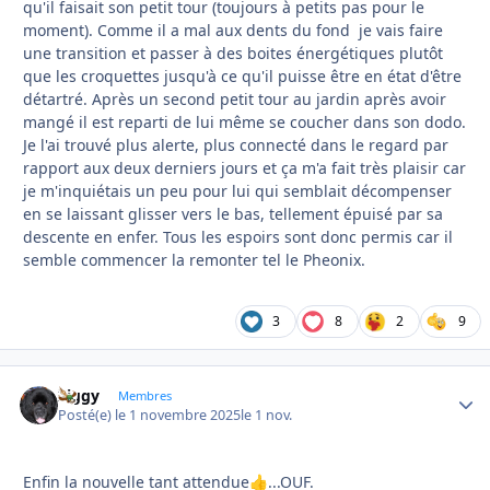
qu'il faisait son petit tour (toujours à petits pas pour le
moment). Comme il a mal aux dents du fond je vais faire
une transition et passer à des boites énergétiques plutôt
que les croquettes jusqu'à ce qu'il puisse être en état d'être
détartré. Après un second petit tour au jardin après avoir
mangé il est reparti de lui même se coucher dans son dodo.
Je l'ai trouvé plus alerte, plus connecté dans le regard par
rapport aux deux derniers jours et ça m'a fait très plaisir car
je m'inquiétais un peu pour lui qui semblait décompenser
en se laissant glisser vers le bas, tellement épuisé par sa
descente en enfer. Tous les espoirs sont donc permis car il
semble commencer la remonter tel le Pheonix.
3
8
2
9
Ziggy
Autho
Membres
Posté(e)
le 1 novembre 2025
le 1 nov.
Enfin la nouvelle tant attendue
...OUF.
👍