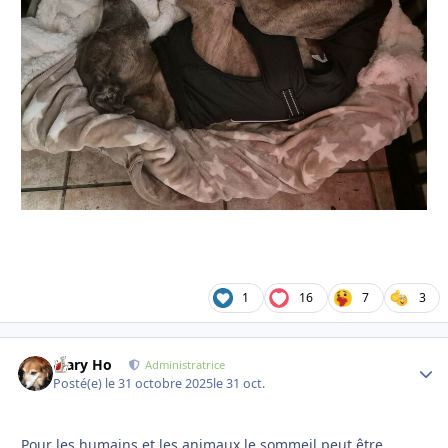
1
16
7
3
Mary Ho
Autho
Administratrice
Posté(e)
le 31 octobre 2025
le 31 oct.
Pour les humains et les animaux le sommeil peut être