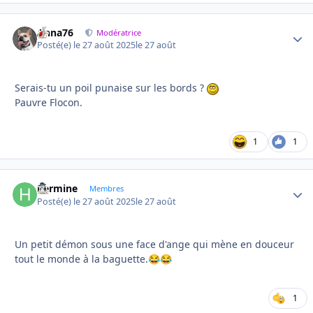
Anna76
Autho
Modératrice
Posté(e)
le 27 août 2025
le 27 août
Serais-tu un poil punaise sur les bords ?
Pauvre Flocon.
1
1
hermine
Autho
Membres
Posté(e)
le 27 août 2025
le 27 août
Un petit démon sous une face d'ange qui mène en douceur
tout le monde à la baguette.
😂
😂
1