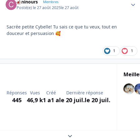
caninours
Autho
Membres
Posté(e)
le 27 août 2025
le 27 août
Sacrée petite Cybelle! Tu sais ce que tu veux, tout en
douceur et persuasion
🥰
1
1
Meille
Réponses
Vues
Créé
Dernière réponse
445
46,9 k
1 a
1 a
le 20 juil.
le 20 juil.
Expand topic overview