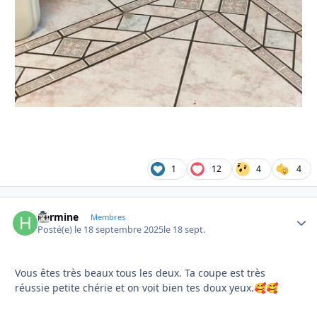
1
12
4
4
hermine
Autho
Membres
Posté(e)
le 18 septembre 2025
le 18 sept.
Vous êtes très beaux tous les deux. Ta coupe est très
réussie petite chérie et on voit bien tes doux yeux.
🥰
🥰