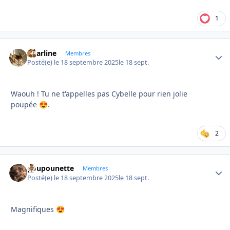
1
Charline
Autho
Membres
Posté(e)
le 18 septembre 2025
le 18 sept.
Waouh ! Tu ne t'appelles pas Cybelle pour rien jolie
poupée
.
😍
2
poupounette
Autho
Membres
Posté(e)
le 18 septembre 2025
le 18 sept.
Magnifiques
😍