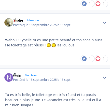
1
1
Thalie
Autho
Membres
Posté(e)
le 18 septembre 2025
le 18 sept.
Wahou ! Cybelle tu es une petite beauté et ton copain aussi
! le toilettage est réussi !
les loulous
1
1
Naïa
Autho
Membres
Posté(e)
le 18 septembre 2025
le 18 sept.
Tu es très belle, le toilettage est très réussi et tu parais
beaucoup plus jeune. Le vacancier est très joli aussi et il a
l'air bien sympa !