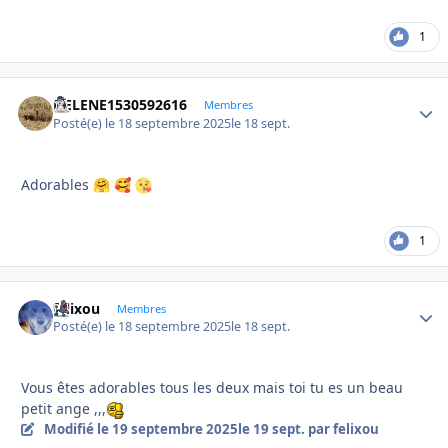
1
HELENE1530592616
Autho
Membres
Posté(e)
le 18 septembre 2025
le 18 sept.
Adorables
🤗
🥰
1
felixou
Autho
Membres
Posté(e)
le 18 septembre 2025
le 18 sept.
Vous êtes adorables tous les deux mais toi tu es un beau
petit ange ,,,
Modifié
le 19 septembre 2025
le 19 sept.
par felixou