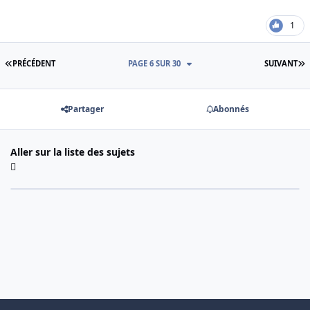
1
PREMIÈRE PAGE
D
PRÉCÉDENT
PAGE 6 SUR 30
SUIVANT
Partager
Abonnés
Aller sur la liste des sujets