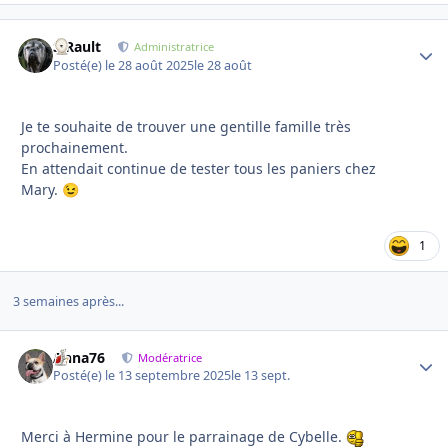
S.Rault
Autho
Administratrice
Posté(e)
le 28 août 2025
le 28 août
Je te souhaite de trouver une gentille famille très
prochainement.
En attendait continue de tester tous les paniers chez
Mary.
😉
1
3 semaines après...
Anna76
Autho
Modératrice
Posté(e)
le 13 septembre 2025
le 13 sept.
Merci à Hermine pour le parrainage de Cybelle.