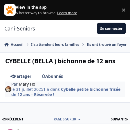
Aller au contenu
View in the app
×
Di
A better way to browse.
Learn more
.
Cani-Seniors
Se connecter
Accueil
Ils attendent leurs familles
Ils ont trouvé un foyer
CYBELLE (BELLA ) bichonne de 12 ans
Partager
Abonnés
Par
Mary Ho
le 31 juillet 2025
1 a
dans
Cybelle petite bichonne frisée
de 12 ans - Réservée !
PREMIÈRE PAGE
D
PRÉCÉDENT
PAGE 6 SUR 30
SUIVANT