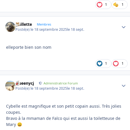
1
1
gaillette
Autho
Membres
Posté(e)
le 18 septembre 2025
le 18 sept.
elleporte bien son nom
1
1
Queenycj
Autho
Administratrice Forum
Posté(e)
le 18 septembre 2025
le 18 sept.
Cybelle est magnifique et son petit copain aussi. Très jolies
coupes.
Bravo à la mmaman de Falco qui est aussi la toiletteuse de
Mary
😄