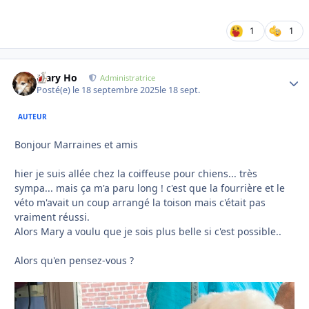
1
1
Mary Ho
Autho
Administratrice
Posté(e)
le 18 septembre 2025
le 18 sept.
AUTEUR
Bonjour Marraines et amis
hier je suis allée chez la coiffeuse pour chiens... très
sympa... mais ça m'a paru long ! c'est que la fourrière et le
véto m'avait un coup arrangé la toison mais c'était pas
vraiment réussi.
Alors Mary a voulu que je sois plus belle si c'est possible..
Alors qu'en pensez-vous ?