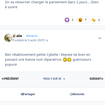
On va retourner changer le pansement dans 2 jours... Donc
à suivre
2
7
2
Thalie
Autho
Membres
Posté(e)
le 5 août 2025
1 a
Bon rétablissement petite Cybelle ! Repose toi bien en
passant une bonne nuit réparatrice.
guérisseurs
pupuce
PREMIÈRE PAGE
D
PRÉCÉDENT
PAGE 3 SUR 30
SUIVANT
Partager
Abonnés