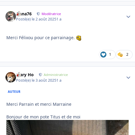
Anna76
Autho
Modératrice
Posté(e)
le 2 août 2025
1 a
Merci Félixou pour ce parrainage.
1
2
Mary Ho
Autho
Administratrice
Posté(e)
le 3 août 2025
1 a
AUTEUR
Merci Parrain et merci Marraine
Bonjour de mon pote Titus et de moi