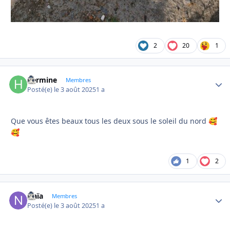
2
20
1
hermine
Autho
Membres
Posté(e)
le 3 août 2025
1 a
Que vous êtes beaux tous les deux sous le soleil du nord
🥰
🥰
1
2
Naïa
Autho
Membres
Posté(e)
le 3 août 2025
1 a