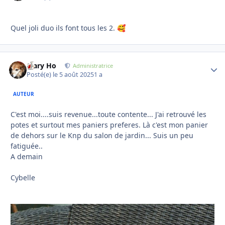
Quel joli duo ils font tous les 2.
🥰
Mary Ho
Autho
Administratrice
Posté(e)
le 5 août 2025
1 a
AUTEUR
C'est moi....suis revenue...toute contente... J'ai retrouvé les
potes et surtout mes paniers preferes. Là c'est mon panier
de dehors sur le Knp du salon de jardin... Suis un peu
fatiguée..
A demain
Cybelle