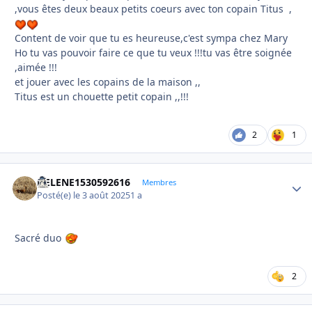
,vous êtes deux beaux petits coeurs avec ton copain Titus ,
Content de voir que tu es heureuse,c'est sympa chez Mary
Ho tu vas pouvoir faire ce que tu veux !!!tu vas être soignée
,aimée !!!
et jouer avec les copains de la maison ,,
Titus est un chouette petit copain ,,!!!
2
1
HELENE1530592616
Autho
Membres
Posté(e)
le 3 août 2025
1 a
Sacré duo
2