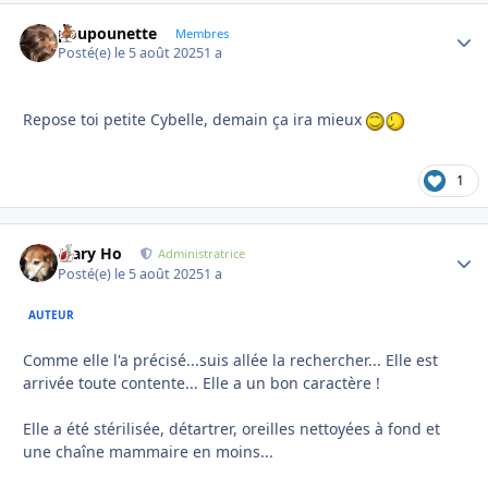
poupounette
Autho
Membres
Posté(e)
le 5 août 2025
1 a
Repose toi petite Cybelle, demain ça ira mieux
1
Mary Ho
Autho
Administratrice
Posté(e)
le 5 août 2025
1 a
AUTEUR
Comme elle l'a précisé...suis allée la rechercher... Elle est
arrivée toute contente... Elle a un bon caractère !
Elle a été stérilisée, détartrer, oreilles nettoyées à fond et
une chaîne mammaire en moins...