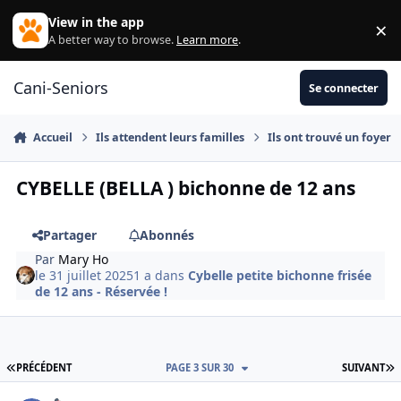
Aller au contenu
View in the app
×
Di
A better way to browse.
Learn more
.
Cani-Seniors
Se connecter
Accueil
Ils attendent leurs familles
Ils ont trouvé un foyer
CYBELLE (BELLA ) bichonne de 12 ans
Partager
Abonnés
Par
Mary Ho
le 31 juillet 2025
1 a
dans
Cybelle petite bichonne frisée
de 12 ans - Réservée !
PREMIÈRE PAGE
D
PRÉCÉDENT
PAGE 3 SUR 30
SUIVANT