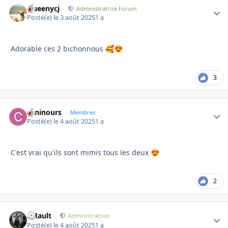
Queenycj
Autho
Administratrice Forum
Posté(e)
le 3 août 2025
1 a
Adorable ces 2 bichonnous
🥰
😍
3
caninours
Autho
Membres
Posté(e)
le 4 août 2025
1 a
C'est vrai qu'ils sont mimis tous les deux
😍
2
S.Rault
Autho
Administratrice
Posté(e)
le 4 août 2025
1 a