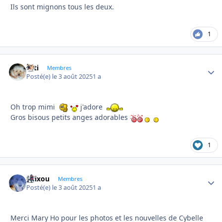
Ils sont mignons tous les deux.
1
asti
Autho
Membres
Posté(e)
le 3 août 2025
1 a
Oh trop mimi
j'adore
Gros bisous petits anges adorables
1
felixou
Autho
Membres
Posté(e)
le 3 août 2025
1 a
Merci Mary Ho pour les photos et les nouvelles de Cybelle