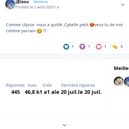
felixou
Autho
Membres
Posté(e)
le 2 août 2025
1 a
Comme Ulysse nous a quitté ,Cybelle petit
veux tu de moi
comme parrain
??
1
1
1
5
Meille
Réponses
Vues
Créé
Dernière réponse
445
46,8 k
1 a
1 a
le 20 juil.
le 20 juil.
Expand topic overview