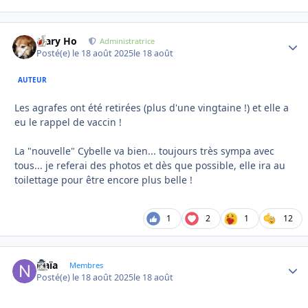
Mary Ho
Autho
Administratrice
Posté(e)
le 18 août 2025
le 18 août
AUTEUR
Les agrafes ont été retirées (plus d'une vingtaine !) et elle a
eu le rappel de vaccin !
La "nouvelle" Cybelle va bien... toujours très sympa avec
tous... je referai des photos et dès que possible, elle ira au
toilettage pour être encore plus belle !
1
2
1
12
Naïa
Autho
Membres
Posté(e)
le 18 août 2025
le 18 août