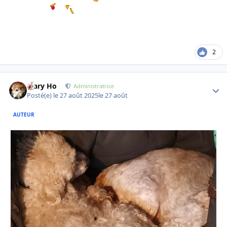
2
Mary Ho
Autho
Administratrice
Posté(e)
le 27 août 2025
le 27 août
AUTEUR