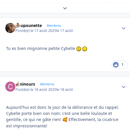
Expand topic overview
poupounette
Autho
Membres
Posté(e)
le 17 août 2025
le 17 août
Tu es bien mignonne petite Cybelle
1
caninours
Autho
Membres
Posté(e)
le 18 août 2025
le 18 août
Aujourd'hui est donc le jour de la délivrance et du rappel.
Cybelle porte bien son nom: c'est une belle louloute et
gentille, ce qui ne gâte rien!
Effectivement, la cicatrice
🥰
est impressionnante!