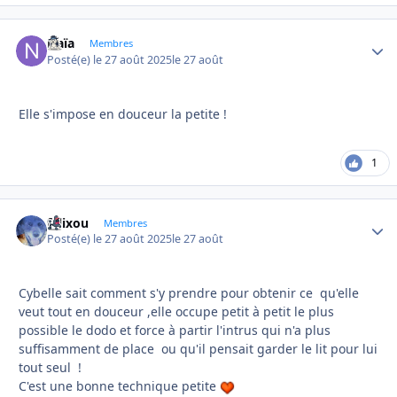
Naïa
Autho
Membres
Posté(e)
le 27 août 2025
le 27 août
Elle s'impose en douceur la petite !
1
felixou
Autho
Membres
Posté(e)
le 27 août 2025
le 27 août
Cybelle sait comment s'y prendre pour obtenir ce qu'elle
veut tout en douceur ,elle occupe petit à petit le plus
possible le dodo et force à partir l'intrus qui n'a plus
suffisamment de place ou qu'il pensait garder le lit pour lui
tout seul !
C'est une bonne technique petite