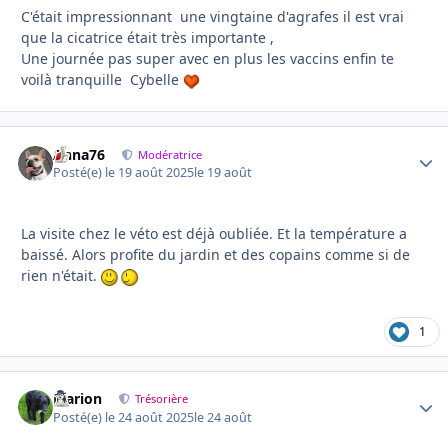
C'était impressionnant une vingtaine d'agrafes il est vrai
que la cicatrice était très importante ,
Une journée pas super avec en plus les vaccins enfin te
voilà tranquille Cybelle
Anna76
Autho
Modératrice
Posté(e)
le 19 août 2025
le 19 août
La visite chez le véto est déjà oubliée. Et la température a
baissé. Alors profite du jardin et des copains comme si de
rien n'était.
1
Marion
Autho
Trésorière
Posté(e)
le 24 août 2025
le 24 août