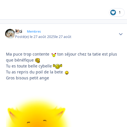
1
asti
Autho
Membres
Posté(e)
le 27 août 2025
le 27 août
Ma puce trop contente
ton séjour chez ta tatie est plus
que bénéfique
Tu es toute belle cybelle
Tu as repris du poil de la bete
Gros bisous petit ange