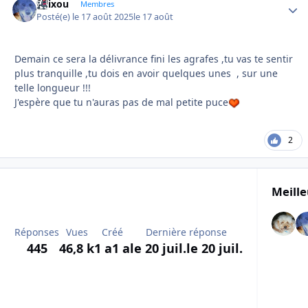
felixou
Autho
Membres
Posté(e)
le 17 août 2025
le 17 août
Demain ce sera la délivrance fini les agrafes ,tu vas te sentir
plus tranquille ,tu dois en avoir quelques unes , sur une
telle longueur !!!
J'espère que tu n'auras pas de mal petite puce
2
Meille
Réponses
Vues
Créé
Dernière réponse
445
46,8 k
1 a
1 a
le 20 juil.
le 20 juil.