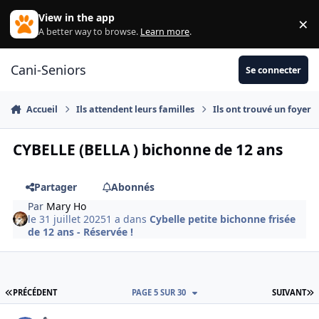
Aller au contenu
View in the app
×
Di
A better way to browse.
Learn more
.
Cani-Seniors
Se connecter
Accueil
Ils attendent leurs familles
Ils ont trouvé un foyer
CYBELLE (BELLA ) bichonne de 12 ans
Partager
Abonnés
Par
Mary Ho
le 31 juillet 2025
1 a
dans
Cybelle petite bichonne frisée
de 12 ans - Réservée !
PREMIÈRE PAGE
D
PRÉCÉDENT
PAGE 5 SUR 30
SUIVANT