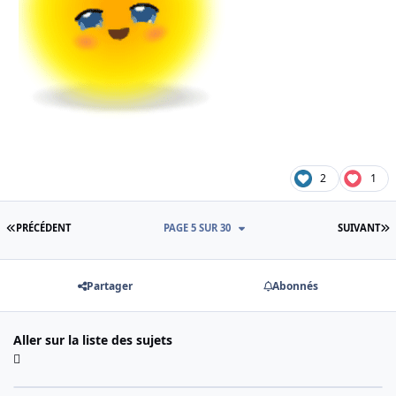
2
1
PREMIÈRE PAGE
D
PRÉCÉDENT
PAGE 5 SUR 30
SUIVANT
Partager
Abonnés
Aller sur la liste des sujets