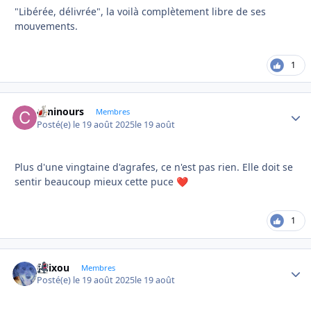
"Libérée, délivrée", la voilà complètement libre de ses
mouvements.
1
caninours
Autho
Membres
Posté(e)
le 19 août 2025
le 19 août
Plus d'une vingtaine d'agrafes, ce n'est pas rien. Elle doit se
sentir beaucoup mieux cette puce
❤️
1
felixou
Autho
Membres
Posté(e)
le 19 août 2025
le 19 août