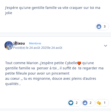
J'espère qu'une gentille famille va vite craquer sur toi ma
jolie
3
felixou
Autho
Membres
Posté(e)
le 24 août 2025
le 24 août
Tout comme Marion ,j'espère petite Cybelle
qu'une
gentille famille va penser à toi , il suffit de te regarder ma
petite filleule pour avoir un pincement
au coeur ,, tu es mignonne, douce avec pleins d'autres
qualités ,
2
2
1