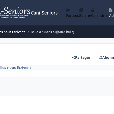
Cani-Seniors
Forums
Galerie
Calendrier
Act
es nous Ecrivent
Milo a 10 ans aujourd'hui :)
Partager
Abonn
lles nous Ecrivent