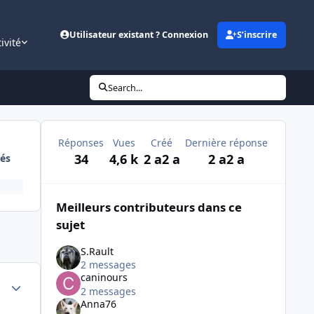
Utilisateur existant ? Connexion
S’inscrire
ivité
Search...
Réponses
Vues
Créé
Dernière réponse
34
4,6 k
2 a
2 a
2 a
2 a
és
Meilleurs contributeurs dans ce
sujet
S.Rault
2 messages
caninours
Author stats
2 messages
Anna76