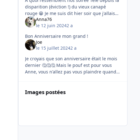
A quoi ressemblent nos soirée Télé depuis la
disparition (éviction !) du vieux canapé
rouge 😁 Je me suis dit hier soir que j'allais
Anna76
faire un reportage-photos parce que cela
le 12 juin 2024
2 a
vaut son pesant de cac
Bon Anniversaire mon grand !
Joe
le 15 juillet 2024
2 a
Je croyais que son anniversaire était le mois
dernier 🤔🤔🤔 Mais le pouf est pour vous
Anne, vous n'allez pas vous plaindre quand
même ?? 😂😂😂
Images postées