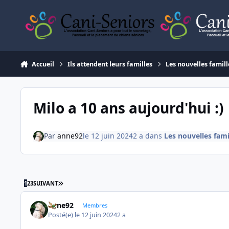
Aller au contenu
Accueil
Ils attendent leurs familles
Les nouvelles famill
Milo a 10 ans aujourd'hui :)
Par
anne92
le 12 juin 2024
2 a
dans
Les nouvelles fami
DERNIÈRE PAGE
1
2
3
SUIVANT
anne92
Membres
Posté(e)
le 12 juin 2024
2 a