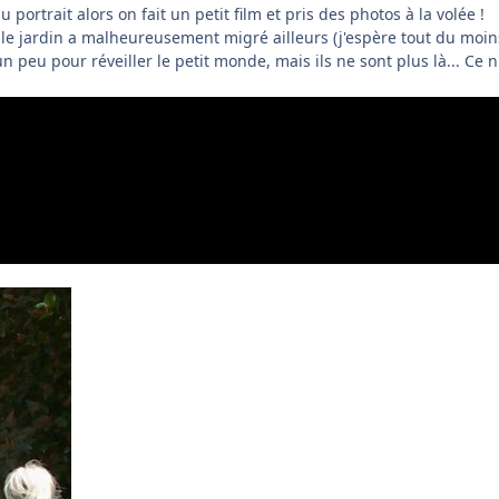
portrait alors on fait un petit film et pris des photos à la volée !
 le jardin a malheureusement migré ailleurs (j'espère tout du moin
 un peu pour réveiller le petit monde, mais ils ne sont plus là... Ce n