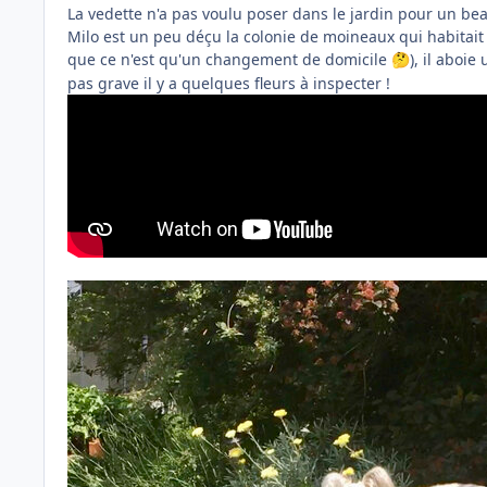
La vedette n'a pas voulu poser dans le jardin pour un beau 
Milo est un peu déçu la colonie de moineaux qui habitait
que ce n'est qu'un changement de domicile
), il aboie
🤔
pas grave il y a quelques fleurs à inspecter !