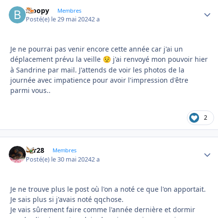
bloopy
Autho
Membres
Posté(e)
le 29 mai 2024
2 a
Je ne pourrai pas venir encore cette année car j'ai un
déplacement prévu la veille
j'ai renvoyé mon pouvoir hier
😟
à Sandrine par mail. J'attends de voir les photos de la
journée avec impatience pour avoir l'impression d'être
parmi vous..
2
frfr28
Autho
Membres
Posté(e)
le 30 mai 2024
2 a
Je ne trouve plus le post où l'on a noté ce que l'on apportait.
Je sais plus si j'avais noté qqchose.
Je vais sûrement faire comme l'année dernière et dormir