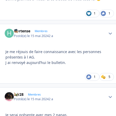
1
1
Hortense
Autho
Membres
Posté(e)
le 15 mai 2024
2 a
Je me réjouis de faire connaissance avec les personnes
présentes à l AG.
J ai renvoyé aujourd’hui le bulletin.
1
5
frfr28
Autho
Membres
Posté(e)
le 15 mai 2024
2 a
Je serai présente avec mes 2 nanas.