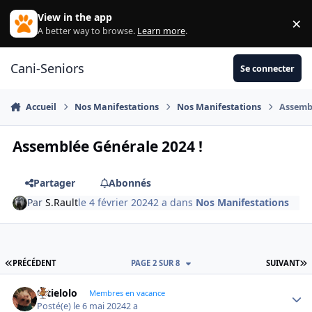
Aller au contenu
View in the app
×
Di
A better way to browse.
Learn more
.
Cani-Seniors
Se connecter
Accueil
Nos Manifestations
Nos Manifestations
Assembl
Assemblée Générale 2024 !
Partager
Abonnés
Par
S.Rault
le 4 février 2024
2 a
dans
Nos Manifestations
PREMIÈRE PAGE
D
PRÉCÉDENT
PAGE 2 SUR 8
SUIVANT
tatielolo
Autho
Membres en vacance
Posté(e)
le 6 mai 2024
2 a