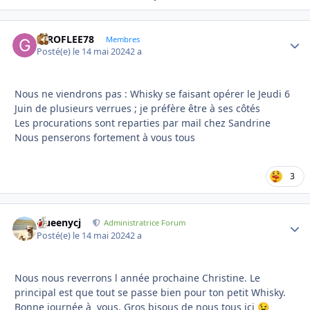
GIROFLEE78
Autho
Membres
Posté(e)
le 14 mai 2024
2 a
Nous ne viendrons pas : Whisky se faisant opérer le Jeudi 6
Juin de plusieurs verrues ; je préfère être à ses côtés
Les procurations sont reparties par mail chez Sandrine
Nous penserons fortement à vous tous
3
Queenycj
Autho
Administratrice Forum
Posté(e)
le 14 mai 2024
2 a
Nous nous reverrons l année prochaine Christine. Le
principal est que tout se passe bien pour ton petit Whisky.
Bonne journée à vous. Gros bisous de nous tous ici
😉