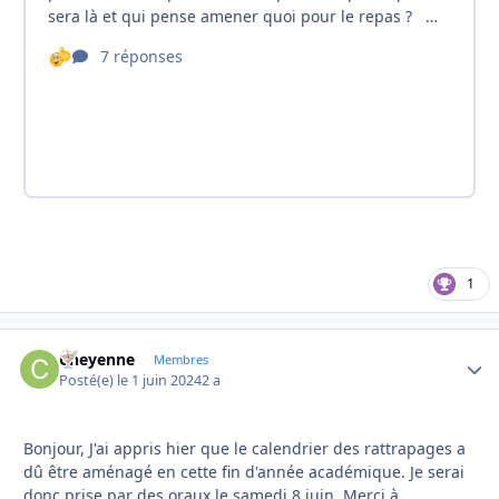
1
Cheyenne
Autho
Membres
Posté(e)
le 1 juin 2024
2 a
Bonjour, J'ai appris hier que le calendrier des rattrapages a
dû être aménagé en cette fin d'année académique. Je serai
donc prise par des oraux le samedi 8 juin. Merci à