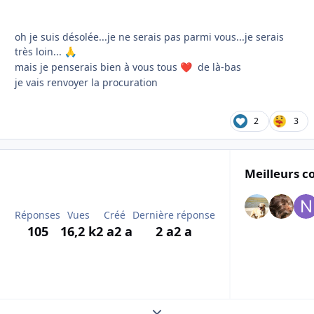
oh je suis désolée...je ne serais pas parmi vous...je serais
très loin...
🙏
mais je penserais bien à vous tous
de là-bas
❤️
je vais renvoyer la procuration
2
3
Meilleurs c
Réponses
Vues
Créé
Dernière réponse
105
16,2 k
2 a
2 a
2 a
2 a
Expand topic overview