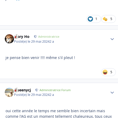
1
5
Mary Ho
Autho
Administratrice
Posté(e)
le 29 mai 2024
2 a
je pense bien venir !!!! même s'il pleut !
5
Queenycj
Autho
Administratrice Forum
Posté(e)
le 29 mai 2024
2 a
oui cette année le temps me semble bien incertain mais
comme l'AG est un moment tellement chaleureux, tous ceux