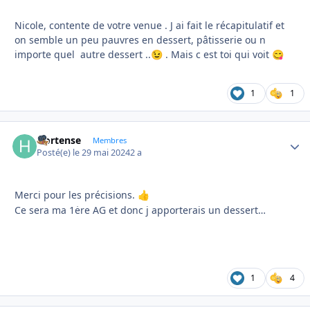
Nicole, contente de votre venue . J ai fait le récapitulatif et
on semble un peu pauvres en dessert, pâtisserie ou n
importe quel autre dessert ..
. Mais c est toi qui voit
😉
😋
1
1
Hortense
Autho
Membres
Posté(e)
le 29 mai 2024
2 a
Merci pour les précisions.
👍
Ce sera ma 1ėre AG et donc j apporterais un dessert…
1
4