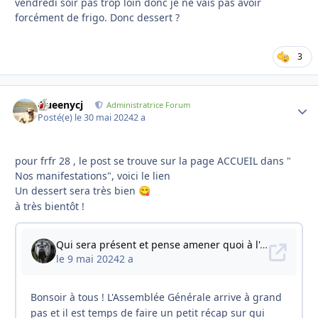
vendredi soir pas trop loin donc je ne vais pas avoir
forcément de frigo. Donc dessert ?
3
Queenycj
Autho
Administratrice Forum
Posté(e)
le 30 mai 2024
2 a
pour frfr 28 , le post se trouve sur la page ACCUEIL dans "
Nos manifestations", voici le lien
Un dessert sera très bien
😋
à très bientôt !