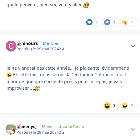
qui le peuvent, bien sûr, vont y aller
1
1
1
caninours
Autho
Membres
Posté(e)
le 29 mai 2024
2 a
je ne viendrai pas cette année... Je plaisante, évidemment!
Et cette fois, nous serons là "en famille"! A moins qu'il
😛
manque quelque chose de précis pour le repas, je vais
improviser...
3
1
Queenycj
Autho
Administratrice Forum
Posté(e)
le 29 mai 2024
2 a