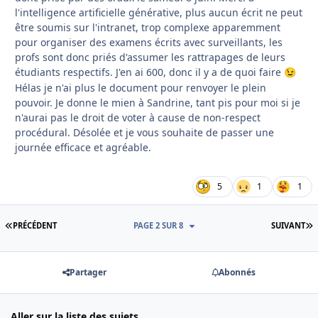
l'intelligence artificielle générative, plus aucun écrit ne peut
être soumis sur l'intranet, trop complexe apparemment
pour organiser des examens écrits avec surveillants, les
profs sont donc priés d'assumer les rattrapages de leurs
étudiants respectifs. J'en ai 600, donc il y a de quoi faire
😉
Hélas je n'ai plus le document pour renvoyer le plein
pouvoir. Je donne le mien à Sandrine, tant pis pour moi si je
n'aurai pas le droit de voter à cause de non-respect
procédural. Désolée et je vous souhaite de passer une
journée efficace et agréable.
5
1
1
PREMIÈRE PAGE
D
PRÉCÉDENT
PAGE 2 SUR 8
SUIVANT
Partager
Abonnés
Aller sur la liste des sujets