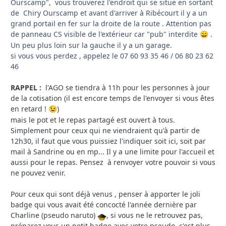
Ourscamp", vous trouverez l'endroit qui se situe en sortant
de Chiry Ourscamp et avant d'arriver à Ribécourt il y a un
grand portail en fer sur la droite de la route . Attention pas
de panneau CS visible de l'extérieur car "pub" interdite
.
😄
Un peu plus loin sur la gauche il y a un garage.
si vous vous perdez , appelez le 07 60 93 35 46 / 06 80 23 62
46
RAPPEL
:
l'AGO se tiendra à 11h pour les personnes à jour
de la cotisation (il est encore temps de l'envoyer si vous êtes
en retard !
)
😉
mais le pot et le repas partagé est ouvert à tous.
Simplement pour ceux qui ne viendraient qu'à partir de
12h30, il faut que vous puissiez l'indiquer soit ici, soit par
mail à Sandrine ou en mp... Il y a une limite pour l'accueil et
aussi pour le repas. Pensez à renvoyer votre pouvoir si vous
ne pouvez venir.
Pour ceux qui sont déjà venus , penser à apporter le joli
badge qui vous avait été concocté l'année dernière par
Charline (pseudo naruto)
, si vous ne le retrouvez pas,
préparez vous un petit badge avec votre pseudo, c'est plus