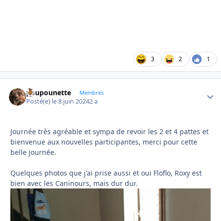
3
2
1
poupounette
Autho
Membres
Posté(e)
le 8 juin 2024
2 a
Journée très agréable et sympa de revoir les 2 et 4 pattes et
bienvenue aux nouvelles participantes, merci pour cette
belle journée.
Quelques photos que j'ai prise aussi et oui Floflo, Roxy est
bien avec les Caninours, mais dur dur.