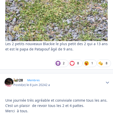
Les 2 petits nouveaux Blackie le plus petit des 2 qui a 13 ans
et est le papa de Patapouf âgé de 9 ans.
2
8
1
8
frfr28
Autho
Membres
Posté(e)
le 8 juin 2024
2 a
Une journée très agréable et conviviale comme tous les ans.
C’est un plaisir de revoir tous les 2 et 4 pattes.
Merci à tous.