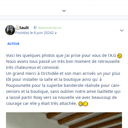
Expand topic overview
S.Rault
Autho
Administratrice
Posté(e)
le 8 juin 2024
2 a
AUTEUR
Voici les quelques photos que j'ai prise pour vous de l'A.G
Nous avons tous passé un très bon moment de retrouvaille
très chaleureux et convivial.
Un grand merci à Orchidée et son mari arrivés un jour plus
tôt pour installer la salle et la boutique ainsi qu' à
Poupounette pour la superbe banderole réalisée pour cani-
seniors et la boutique, sans oublier notre amie Gaillette qui
a laissé partir Roxy vers sa nouvelle vie avec beaucoup de
courage car elle y était très attachée.