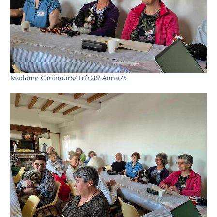
Madame Caninours/ Frfr28/ Anna76