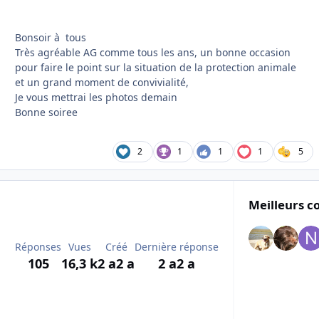
Bonsoir à tous
Très agréable AG comme tous les ans, un bonne occasion
pour faire le point sur la situation de la protection animale
et un grand moment de convivialité,
Je vous mettrai les photos demain
Bonne soiree
2
1
1
1
5
Meilleurs c
Réponses
Vues
Créé
Dernière réponse
105
16,3 k
2 a
2 a
2 a
2 a