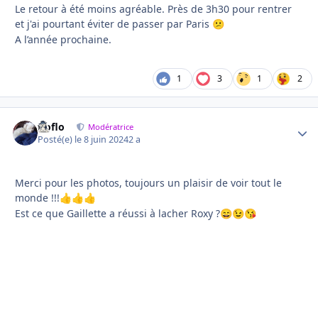
Le retour à été moins agréable. Près de 3h30 pour rentrer
et j'ai pourtant éviter de passer par Paris
😕
A l’année prochaine.
1
3
1
2
floflo
Autho
Modératrice
Posté(e)
le 8 juin 2024
2 a
Merci pour les photos, toujours un plaisir de voir tout le
monde !!!
👍
👍
👍
Est ce que Gaillette a réussi à lacher Roxy ?
😄
😉
😘