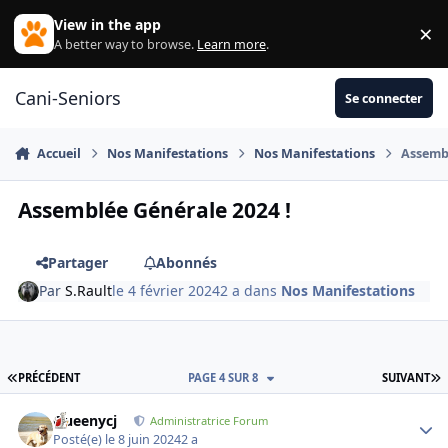
Aller au contenu
View in the app
×
Di
A better way to browse.
Learn more
.
Cani-Seniors
Se connecter
Accueil
Nos Manifestations
Nos Manifestations
Assembl
Assemblée Générale 2024 !
Partager
Abonnés
Par
S.Rault
le 4 février 2024
2 a
dans
Nos Manifestations
PREMIÈRE PAGE
D
PRÉCÉDENT
PAGE 4 SUR 8
SUIVANT
Queenycj
Autho
Administratrice Forum
Posté(e)
le 8 juin 2024
2 a