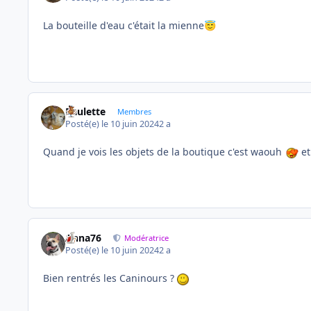
La bouteille d'eau c'était la mienne
😇
Paulette
Membres
Posté(e)
le 10 juin 2024
2 a
Quand je vois les objets de la boutique c'est waouh
et
Anna76
Modératrice
Posté(e)
le 10 juin 2024
2 a
Bien rentrés les Caninours ?