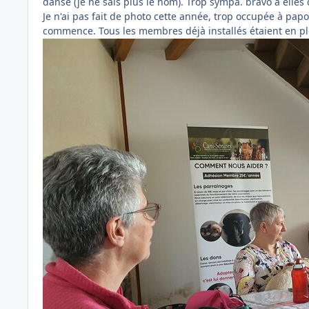
danse (je ne sais plus le nom). Trop sympa. bravo à elles
Je n'ai pas fait de photo cette année, trop occupée à pap
commence. Tous les membres déjà installés étaient en ple