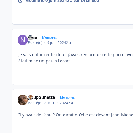
Modifié
le 9 juin 2024
2 a
par Orchidée
Naïa
Membres
Posté(e)
le 9 juin 2024
2 a
Je vais enfoncer le clou : j'avais remarqué cette photo ave
était mise un peu à l'écart !
poupounette
Membres
Posté(e)
le 10 juin 2024
2 a
Il y avait de l'eau ? On dirait qu'elle est devant Jean-Mich