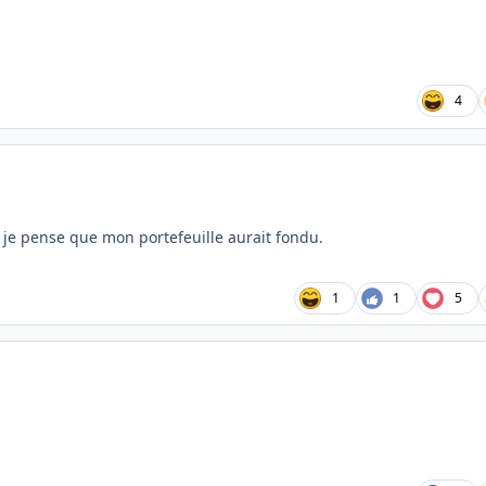
4
 je pense que mon portefeuille aurait fondu.
1
1
5