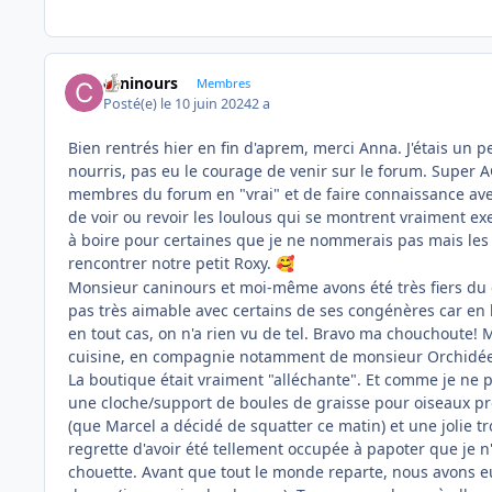
caninours
Membres
Posté(e)
le 10 juin 2024
2 a
Bien rentrés hier en fin d'aprem, merci Anna. J'étais un 
nourris, pas eu le courage de venir sur le forum. Super A
membres du forum en "vrai" et de faire connaissance ave
de voir ou revoir les loulous qui se montrent vraiment e
à boire pour certaines que je ne nommerais pas mais les
rencontrer notre petit Roxy.
🥰
Monsieur caninours et moi-même avons été très fiers du
pas très aimable avec certains de ses congénères car en b
en tout cas, on n'a rien vu de tel. Bravo ma chouchoute! 
cuisine, en compagnie notamment de monsieur Orchidée 
La boutique était vraiment "alléchante". Et comme je ne par
une cloche/support de boules de graisse pour oiseaux pro
(que Marcel a décidé de squatter ce matin) et une jolie t
regrette d'avoir été tellement occupée à papoter que je n
chouette. Avant que tout le monde reparte, nous avons 