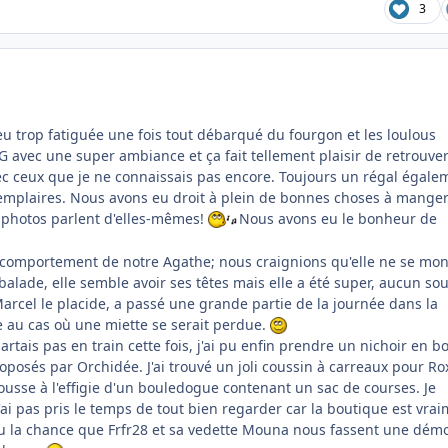
3
peu trop fatiguée une fois tout débarqué du fourgon et les loulous
G avec une super ambiance et ça fait tellement plaisir de retrouver
c ceux que je ne connaissais pas encore. Toujours un régal égale
xemplaires. Nous avons eu droit à plein de bonnes choses à manger.
 photos parlent d'elles-mêmes!
Nous avons eu le bonheur de
 comportement de notre Agathe; nous craignions qu'elle ne se mon
alade, elle semble avoir ses têtes mais elle a été super, aucun sou
Marcel le placide, a passé une grande partie de la journée dans la
au cas où une miette se serait perdue.
tais pas en train cette fois, j'ai pu enfin prendre un nichoir en bo
posés par Orchidée. J'ai trouvé un joli coussin à carreaux pour Ro
rousse à l'effigie d'un bouledogue contenant un sac de courses. Je
'ai pas pris le temps de tout bien regarder car la boutique est vra
eu la chance que Frfr28 et sa vedette Mouna nous fassent une dém