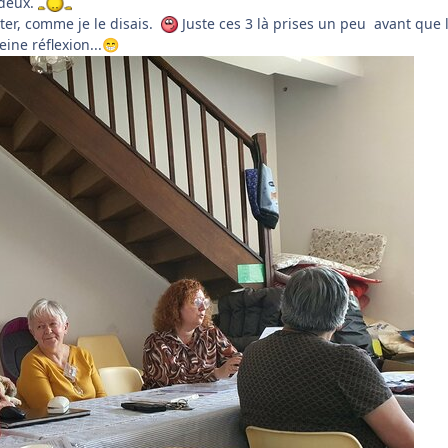
 deux.
oter, comme je le disais.
Juste ces 3 là prises un peu avant que 
ine réflexion...
😁