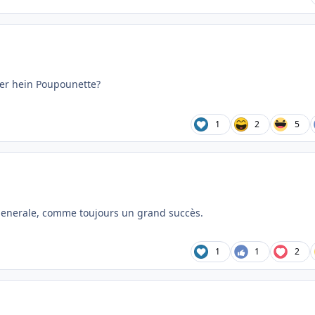
er hein Poupounette?
1
2
5
 generale, comme toujours un grand succès.
1
1
2