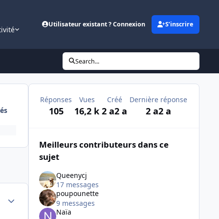
Utilisateur existant ? Connexion
S’inscrire
ivité
Search...
Réponses
Vues
Créé
Dernière réponse
105
16,2 k
2 a
2 a
2 a
2 a
és
Meilleurs contributeurs dans ce
sujet
Queenycj
17 messages
poupounette
Author stats
9 messages
Naïa