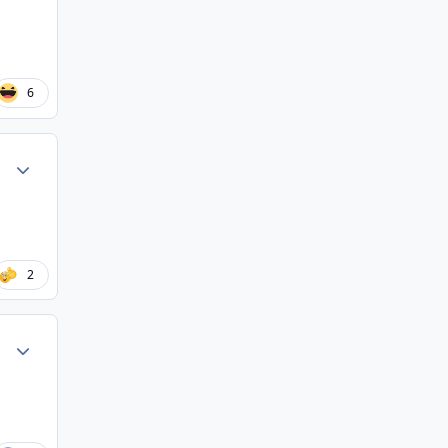
6
Author stats
2
Author stats