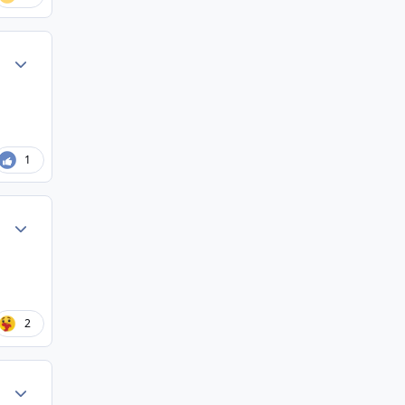
Author stats
1
Author stats
2
Author stats