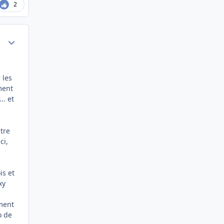
2
Author stats
 les
ment
.. et
tre
ci,
is et
xy
iment
o de