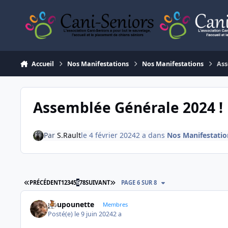
Aller au contenu
Accueil
Nos Manifestations
Nos Manifestations
Ass
Assemblée Générale 2024 !
Par
S.Rault
le 4 février 2024
2 a
dans
Nos Manifestatio
PREMIÈRE PAGE
DERNIÈRE PAGE
PRÉCÉDENT
1
2
3
4
5
6
7
8
SUIVANT
PAGE 6 SUR 8
poupounette
Membres
Posté(e)
le 9 juin 2024
2 a