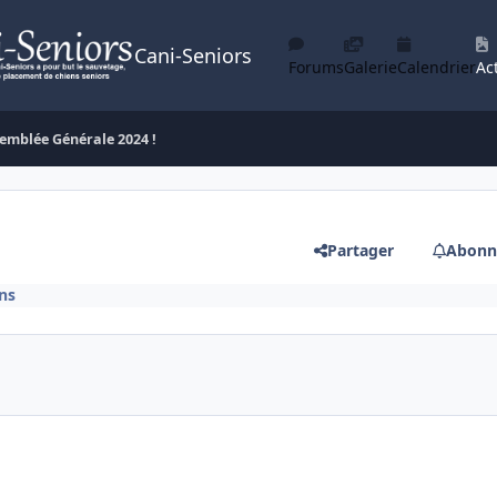
Cani-Seniors
Forums
Galerie
Calendrier
Act
emblée Générale 2024 !
Partager
Abonn
ns