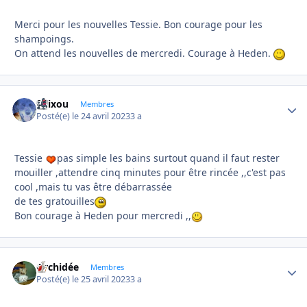
Merci pour les nouvelles Tessie. Bon courage pour les
shampoings.
On attend les nouvelles de mercredi. Courage à Heden.
felixou
Autho
Membres
Posté(e)
le 24 avril 2023
3 a
Tessie
pas simple les bains surtout quand il faut rester
mouiller ,attendre cinq minutes pour être rincée ,,c'est pas
cool ,mais tu vas être débarrassée
de tes gratouilles
Bon courage à Heden pour mercredi ,,
Orchidée
Autho
Membres
Posté(e)
le 25 avril 2023
3 a