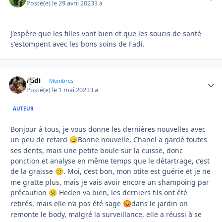
Posté(e)
le 29 avril 2023
3 a
J'espère que les filles vont bien et que les soucis de santé
s'estompent avec les bons soins de Fadi.
Fadi
Autho
Membres
Posté(e)
le 1 mai 2023
3 a
AUTEUR
Bonjour à tous, je vous donne les dernières nouvelles avec
un peu de retard
Bonne nouvelle, Chanel a gardé toutes
😊
ses dents, mais une petite boule sur la cuisse, donc
ponction et analyse en même temps que le détartrage, c’est
de la graisse
. Moi, c’est bon, mon otite est guérie et je ne
🙂
me gratte plus, mais je vais avoir encore un shampoing par
précaution
Heden va bien, les derniers fils ont été
☹️
retirés, mais elle n’a pas été sage
dans le jardin on
😡
remonte le body, malgré la surveillance, elle a réussi à se