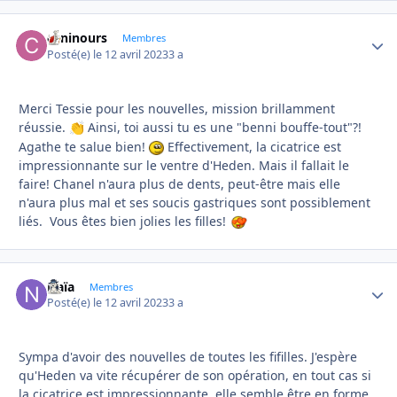
caninours
Autho
Membres
Posté(e)
le 12 avril 2023
3 a
Merci Tessie pour les nouvelles, mission brillamment
réussie.
Ainsi, toi aussi tu es une "benni bouffe-tout"?!
👏
Agathe te salue bien!
Effectivement, la cicatrice est
impressionnante sur le ventre d'Heden. Mais il fallait le
faire! Chanel n'aura plus de dents, peut-être mais elle
n'aura plus mal et ses soucis gastriques sont possiblement
liés. Vous êtes bien jolies les filles!
Naïa
Autho
Membres
Posté(e)
le 12 avril 2023
3 a
Sympa d'avoir des nouvelles de toutes les fifilles. J'espère
qu'Heden va vite récupérer de son opération, en tout cas si
la cicatrice est impressionnante, elle semble être en forme