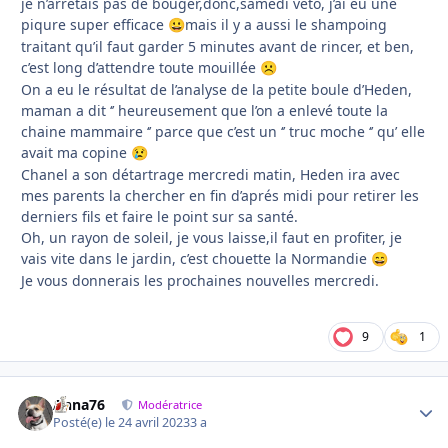
je n’arrêtais pas de bouger,donc,samedi véto, j’ai eu une
piqure super efficace
mais il y a aussi le shampoing
😀
traitant qu’il faut garder 5 minutes avant de rincer, et ben,
c’est long d’attendre toute mouillée
☹️
On a eu le résultat de l’analyse de la petite boule d’Heden,
maman a dit ‘’ heureusement que l’on a enlevé toute la
chaine mammaire ‘’ parce que c’est un ‘’ truc moche ‘’ qu’ elle
avait ma copine
😢
Chanel a son détartrage mercredi matin, Heden ira avec
mes parents la chercher en fin d’aprés midi pour retirer les
derniers fils et faire le point sur sa santé.
Oh, un rayon de soleil, je vous laisse,il faut en profiter, je
vais vite dans le jardin, c’est chouette la Normandie
😄
Je vous donnerais les prochaines nouvelles mercredi.
9
1
Anna76
Autho
Modératrice
Posté(e)
le 24 avril 2023
3 a