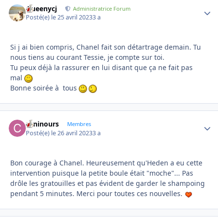
Queenycj
Autho
Administratrice Forum
Posté(e)
le 25 avril 2023
3 a
Si j ai bien compris, Chanel fait son détartrage demain. Tu
nous tiens au courant Tessie, je compte sur toi.
Tu peux déjà la rassurer en lui disant que ça ne fait pas
mal
Bonne soirée à tous
caninours
Autho
Membres
Posté(e)
le 26 avril 2023
3 a
Bon courage à Chanel. Heureusement qu'Heden a eu cette
intervention puisque la petite boule était "moche"... Pas
drôle les gratouilles et pas évident de garder le shampoing
pendant 5 minutes. Merci pour toutes ces nouvelles.