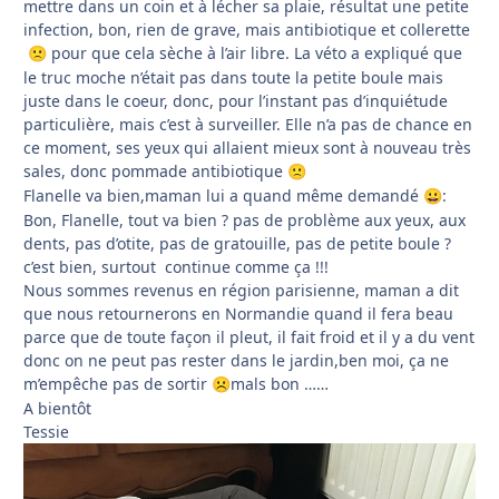
mettre dans un coin et à lécher sa plaie, résultat une petite
infection, bon, rien de grave, mais antibiotique et collerette
pour que cela sèche à l’air libre. La véto a expliqué que
🙁
le truc moche n’était pas dans toute la petite boule mais
juste dans le coeur, donc, pour l’instant pas d’inquiétude
particulière, mais c’est à surveiller. Elle n’a pas de chance en
ce moment, ses yeux qui allaient mieux sont à nouveau très
sales, donc pommade antibiotique
🙁
Flanelle va bien,maman lui a quand même demandé
:
😀
Bon, Flanelle, tout va bien ? pas de problème aux yeux, aux
dents, pas d’otite, pas de gratouille, pas de petite boule ?
c’est bien, surtout continue comme ça !!!
Nous sommes revenus en région parisienne, maman a dit
que nous retournerons en Normandie quand il fera beau
parce que de toute façon il pleut, il fait froid et il y a du vent
donc on ne peut pas rester dans le jardin,ben moi, ça ne
m’empêche pas de sortir
mals bon ……
☹️
A bientôt
Tessie