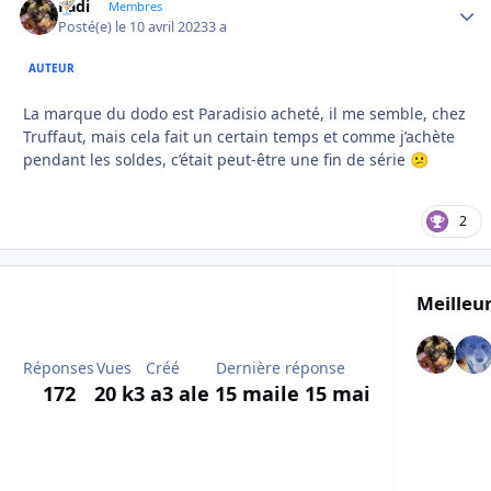
Fadi
Autho
Membres
Posté(e)
le 10 avril 2023
3 a
AUTEUR
La marque du dodo est Paradisio acheté, il me semble, chez
Truffaut, mais cela fait un certain temps et comme j’achète
pendant les soldes, c’était peut-être une fin de série
😕
2
Meilleur
Réponses
Vues
Créé
Dernière réponse
172
20 k
3 a
3 a
le 15 mai
le 15 mai