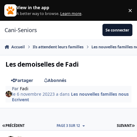
Aller au contenu
View in the app
×
Di
A better way to browse.
Learn more
.
Cani-Seniors
Se connecter
Accueil
Ils attendent leurs familles
Les nouvelles familles n
Les demoiselles de Fadi
Partager
Abonnés
Par
Fadi
le 6 novembre 2022
3 a
dans
Les nouvelles familles nous
Ecrivent
PREMIÈRE PAGE
D
PRÉCÉDENT
PAGE 3 SUR 12
SUIVANT