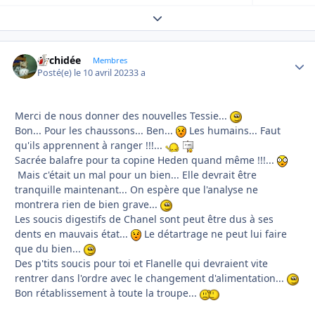
Expand topic overview
Orchidée
Autho
Membres
Posté(e)
le 10 avril 2023
3 a
Merci de nous donner des nouvelles Tessie...
Bon... Pour les chaussons... Ben...
Les humains... Faut
qu'ils apprennent à ranger !!!...
Sacrée balafre pour ta copine Heden quand même !!!...
Mais c'était un mal pour un bien... Elle devrait être
tranquille maintenant... On espère que l'analyse ne
montrera rien de bien grave...
Les soucis digestifs de Chanel sont peut être dus à ses
dents en mauvais état...
Le détartrage ne peut lui faire
que du bien...
Des p'tits soucis pour toi et Flanelle qui devraient vite
rentrer dans l'ordre avec le changement d'alimentation...
Bon rétablissement à toute la troupe...