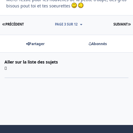
bisous pout toi et tes soeurettes
PREMIÈRE PAGE
D
PRÉCÉDENT
PAGE 3 SUR 12
SUIVANT
Partager
Abonnés
Aller sur la liste des sujets