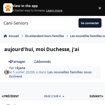
Aller au contenu
View in the app
×
Di
A better way to browse.
Learn more
.
Cani-Seniors
Se connecter
Accueil
Ils attendent leurs familles
Les nouvelles familles n
aujourd'hui, moi Duchesse, j'ai
Partager
Abonnés
Par
réjane
le 5 juillet 2020
6 a
dans
Les nouvelles familles nous
Ecrivent
PREMIÈRE PAGE
D
PRÉCÉDENT
PAGE 2 SUR 4
SUIVANT