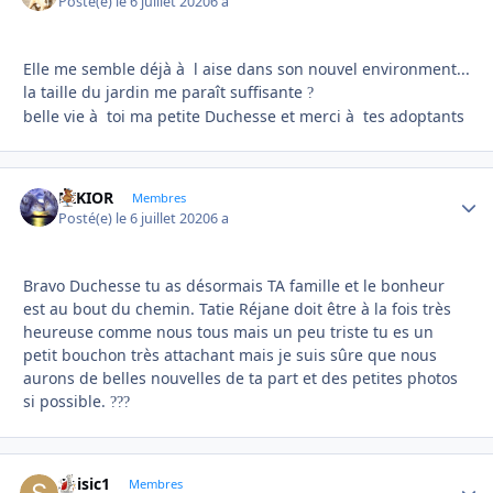
Posté(e)
le 6 juillet 2020
6 a
Elle me semble déjà à l aise dans son nouvel environment...
la taille du jardin me paraît suffisante
?
belle vie à toi ma petite Duchesse et merci à tes adoptants
NIKIOR
Autho
Membres
Posté(e)
le 6 juillet 2020
6 a
Bravo Duchesse tu as désormais TA famille et le bonheur
est au bout du chemin. Tatie Réjane doit être à la fois très
heureuse comme nous tous mais un peu triste tu es un
petit bouchon très attachant mais je suis sûre que nous
aurons de belles nouvelles de ta part et des petites photos
si possible.
?
?
?
Soisic1
Autho
Membres