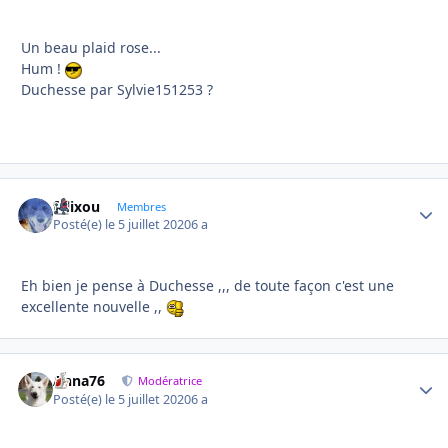
Un beau plaid rose...
Hum !
Duchesse par Sylvie151253 ?
felixou
Autho
Membres
Posté(e)
le 5 juillet 2020
6 a
Eh bien je pense à Duchesse ,,, de toute façon c'est une
excellente nouvelle ,,
Anna76
Autho
Modératrice
Posté(e)
le 5 juillet 2020
6 a