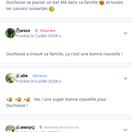
Duchesse va passer un bel été dans sa famille
et toutes
les saisons suivantes
.
Marion
Autho
Trésorière
Posté(e)
le 5 juillet 2020
6 a
Duchesse a trouvé sa famille, ça c'est une bonne nouvelle !
Thalie
Autho
Membres
Posté(e)
le 6 juillet 2020
6 a
Yes ! une super bonne nouvelle pour
Duchesse !
Queenycj
Autho
Administratrice Forum