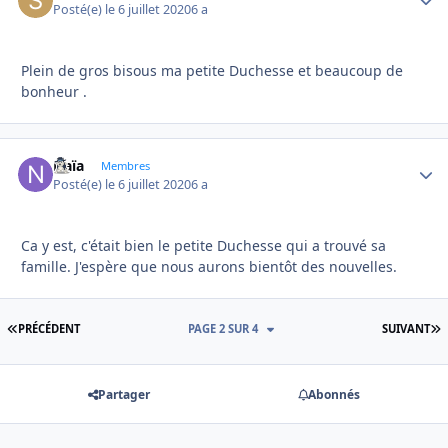
Posté(e)
le 6 juillet 2020
6 a
Plein de gros bisous ma petite Duchesse et beaucoup de
bonheur .
Naïa
Autho
Membres
Posté(e)
le 6 juillet 2020
6 a
Ca y est, c'était bien le petite Duchesse qui a trouvé sa
famille. J'espère que nous aurons bientôt des nouvelles.
PREMIÈRE PAGE
D
PRÉCÉDENT
PAGE 2 SUR 4
SUIVANT
Partager
Abonnés