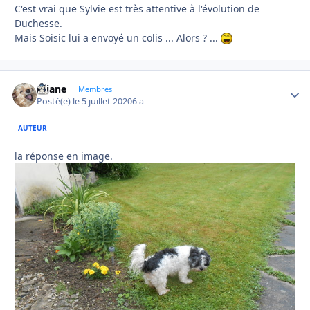
C'est vrai que Sylvie est très attentive à l'évolution de
Duchesse.
Mais Soisic lui a envoyé un colis ... Alors ? ...
réjane
Autho
Membres
Posté(e)
le 5 juillet 2020
6 a
AUTEUR
la réponse en image.