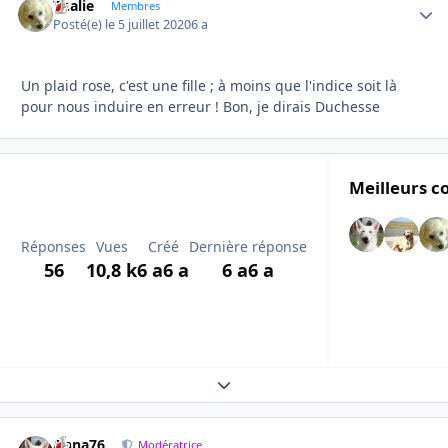
Thalie
Autho
Membres
Posté(e)
le 5 juillet 2020
6 a
Un plaid rose, c'est une fille ; à moins que l'indice soit là
pour nous induire en erreur ! Bon, je dirais Duchesse
Meilleurs c
Réponses
Vues
Créé
Dernière réponse
56
10,8 k
6 a
6 a
6 a
6 a
Expand topic overview
Anna76
Autho
Modératrice