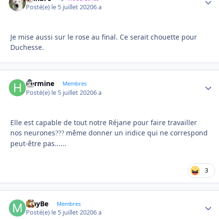
Posté(e)
le 5 juillet 2020
6 a
Je mise aussi sur le rose au final. Ce serait chouette pour
Duchesse.
hermine
Autho
Membres
Posté(e)
le 5 juillet 2020
6 a
Elle est capable de tout notre Réjane pour faire travailler
nos neurones
même donner un indice qui ne correspond
?
?
?
peut-être pas......
3
MayBe
Autho
Membres
Posté(e)
le 5 juillet 2020
6 a