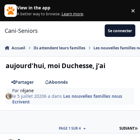
Aller au contenu
View in the app
×
Di
A better way to browse.
Learn more
.
Cani-Seniors
Se connecter
Accueil
Ils attendent leurs familles
Les nouvelles familles n
aujourd'hui, moi Duchesse, j'ai
Partager
Abonnés
Par
réjane
le 5 juillet 2020
6 a
dans
Les nouvelles familles nous
Ecrivent
D
PAGE 1 SUR 4
SUIVANT