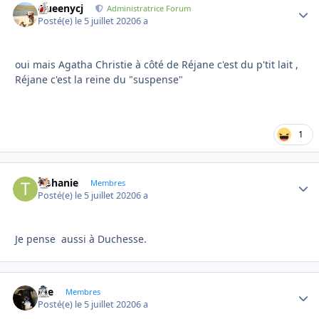
Queenycj
Autho
Administratrice Forum
Posté(e)
le 5 juillet 2020
6 a
oui mais Agatha Christie à côté de Réjane c'est du p'tit lait ,
Réjane c'est la reine du "suspense"
1
tiphanie
Autho
Membres
Posté(e)
le 5 juillet 2020
6 a
Je pense aussi à Duchesse.
Joe
Autho
Membres
Posté(e)
le 5 juillet 2020
6 a