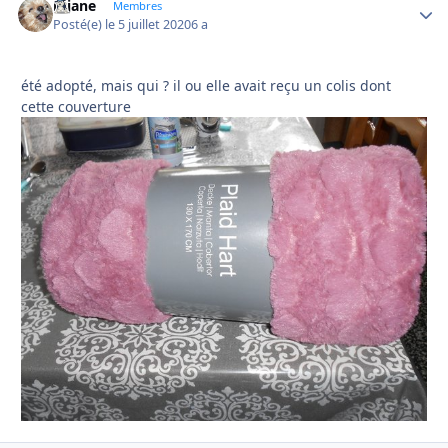
réjane
Autho
Membres
Posté(e)
le 5 juillet 2020
6 a
été adopté, mais qui ? il ou elle avait reçu un colis dont
cette couverture