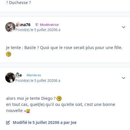
Duchesse ?
?
Anna76
Autho
Modératrice
Posté(e)
le 5 juillet 2020
6 a
Je tente : Basile ? Quoi que le rose serait plus pour une fille.
Joe
Autho
Membres
Posté(e)
le 5 juillet 2020
6 a
alors moi je tente Diego ?
en tout cas, quel(le) qu'il ou qu'elle soit, c'est une bonne
nouvelle
Modifié
le 5 juillet 2020
6 a
par Joe