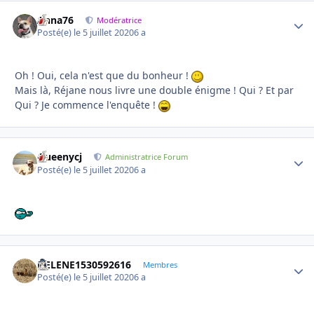
Anna76
Autho
Modératrice
Posté(e)
le 5 juillet 2020
6 a
Oh ! Oui, cela n'est que du bonheur !
Mais là, Réjane nous livre une double énigme ! Qui ? Et par
Qui ? Je commence l'enquête !
Queenycj
Autho
Administratrice Forum
Posté(e)
le 5 juillet 2020
6 a
HELENE1530592616
Autho
Membres
Posté(e)
le 5 juillet 2020
6 a