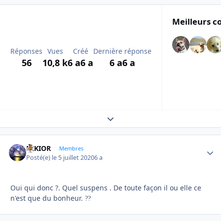
Meilleurs c
Réponses
Vues
Créé
Dernière réponse
56
10,8 k
6 a
6 a
6 a
6 a
Expand topic overview
NIKIOR
Autho
Membres
Posté(e)
le 5 juillet 2020
6 a
Oui qui donc ?. Quel suspens . De toute façon il ou elle ce
n'est que du bonheur.
?
?