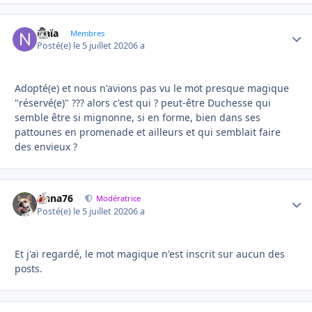
Naïa
Autho
Membres
Posté(e)
le 5 juillet 2020
6 a
Adopté(e) et nous n'avions pas vu le mot presque magique
"réservé(e)" ??? alors c'est qui ? peut-être Duchesse qui
semble être si mignonne, si en forme, bien dans ses
pattounes en promenade et ailleurs et qui semblait faire
des envieux ?
Anna76
Autho
Modératrice
Posté(e)
le 5 juillet 2020
6 a
Et j'ai regardé, le mot magique n'est inscrit sur aucun des
posts.