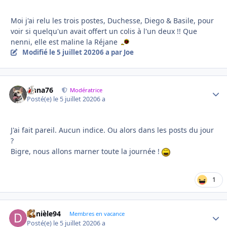
Moi j'ai relu les trois postes, Duchesse, Diego & Basile, pour
voir si quelqu'un avait offert un colis à l'un deux !! Que
nenni, elle est maline la Réjane
Modifié
le 5 juillet 2020
6 a
par Joe
Anna76
Autho
Modératrice
Posté(e)
le 5 juillet 2020
6 a
J'ai fait pareil. Aucun indice. Ou alors dans les posts du jour
?
Bigre, nous allons marner toute la journée !
1
Danièle94
Autho
Membres en vacance
Posté(e)
le 5 juillet 2020
6 a