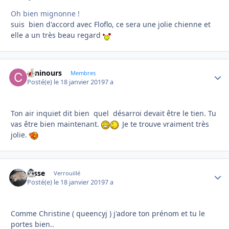
Oh bien mignonne !
suis bien d'accord avec Floflo, ce sera une jolie chienne et
elle a un très beau regard
caninours
Autho
Membres
Posté(e)
le 18 janvier 2019
7 a
Ton air inquiet dit bien quel désarroi devait être le tien. Tu
vas être bien maintenant.
Je te trouve vraiment très
jolie.
josse
Autho
Verrouillé
Posté(e)
le 18 janvier 2019
7 a
Comme Christine ( queencyj ) j'adore ton prénom et tu le
portes bien..