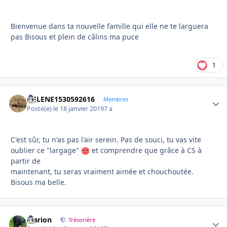
Bienvenue dans ta nouvelle famille qui elle ne te larguera
pas Bisous et plein de câlins ma puce
1
HELENE1530592616
Autho
Membres
Posté(e)
le 18 janvier 2019
7 a
C'est sûr, tu n'as pas l'air serein. Pas de souci, tu vas vite
oublier ce "largage"
et comprendre que grâce à CS à
partir de
maintenant, tu seras vraiment aimée et chouchoutée.
Bisous ma belle.
Marion
Autho
Trésorière