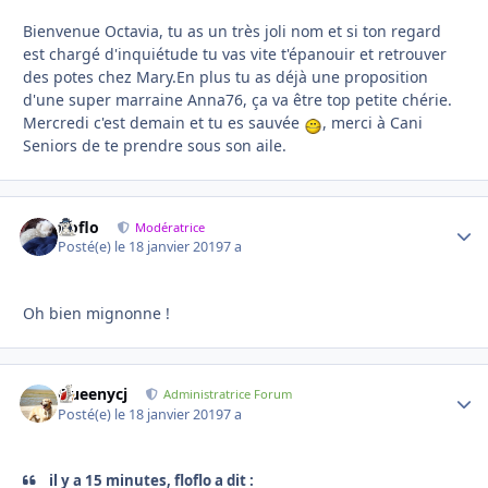
Bienvenue Octavia, tu as un très joli nom et si ton regard
est chargé d'inquiétude tu vas vite t'épanouir et retrouver
des potes chez Mary.En plus tu as déjà une proposition
d'une super marraine Anna76, ça va être top petite chérie.
Mercredi c'est demain et tu es sauvée
, merci à Cani
Seniors de te prendre sous son aile.
floflo
Autho
Modératrice
Posté(e)
le 18 janvier 2019
7 a
Oh bien mignonne !
Queenycj
Autho
Administratrice Forum
Posté(e)
le 18 janvier 2019
7 a
il y a 15 minutes, floflo a dit :