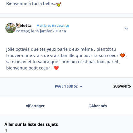
Bienvenue à toi la belle...
violetta
Autho
Membres en vacance
Posté(e)
le 19 janvier 2019
7 a
Jolie octavia que tes yeux parle d'eux même , bientôt tu
trouvera une vrais de vrais famille qui ouvrira son coeur
,
sa maison et tu saura que l'humain n'est pas tous pareil ,
bienvenue petit coeur !
❤️
D
PAGE 1 SUR 52
SUIVANT
Partager
Abonnés
Aller sur la liste des sujets