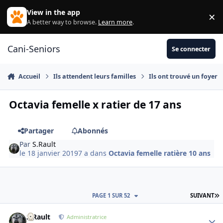
Aller au contenu
View in the app
×
Di
A better way to browse.
Learn more
.
Cani-Seniors
Se connecter
Accueil
Ils attendent leurs familles
Ils ont trouvé un foyer
Octavia femelle x ratier de 17 ans
Partager
Abonnés
Par
S.Rault
le 18 janvier 2019
7 a
dans
Octavia femelle ratière 10 ans
D
PAGE 1 SUR 52
SUIVANT
S.Rault
Autho
Administratrice