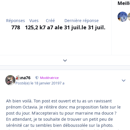
Meill
Réponses
Vues
Créé
Dernière réponse
778
125,2 k
7 a
7 a
le 31 juil.
le 31 juil.
Expand topic overview
Anna76
Autho
Modératrice
Posté(e)
le 18 janvier 2019
7 a
Ah bien voilà. Ton post est ouvert et tu as un ravissant
prénom Octavia. Je réitère donc ma proposition faite sur le
post du jour. M'accepterais tu pour marraine ma douce ?
En attendant, je te souhaite de trouver un petit peu de
sérénité car tu sembles bien déboussolée sur la photo.