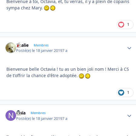
Bienvenue à toi, Octavia, et, tu verras, il y a plein de copains
sympa chez Mary.
1
Thalie
Autho
Membres
Posté(e)
le 18 janvier 2019
7 a
Bienvenue belle Octavia ! tu as un bien joli nom ! Merci à CS
de t'offrir la chance d'être adoptée.
1
Naïa
Autho
Membres
Posté(e)
le 18 janvier 2019
7 a