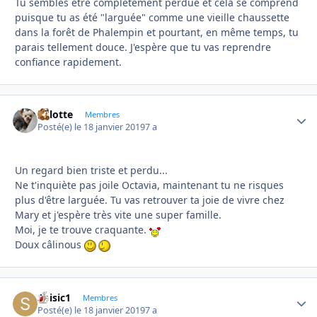
Tu sembles être complètement perdue et cela se comprend
puisque tu as été "larguée" comme une vieille chaussette
dans la forêt de Phalempin et pourtant, en même temps, tu
parais tellement douce. J'espère que tu vas reprendre
confiance rapidement.
Lolotte
Autho
Membres
Posté(e)
le 18 janvier 2019
7 a
Un regard bien triste et perdu...
Ne t'inquiète pas joile Octavia, maintenant tu ne risques
plus d'être larguée. Tu vas retrouver ta joie de vivre chez
Mary et j'espère très vite une super famille.
Moi, je te trouve craquante.
Doux câlinous
Soisic1
Autho
Membres
Posté(e)
le 18 janvier 2019
7 a