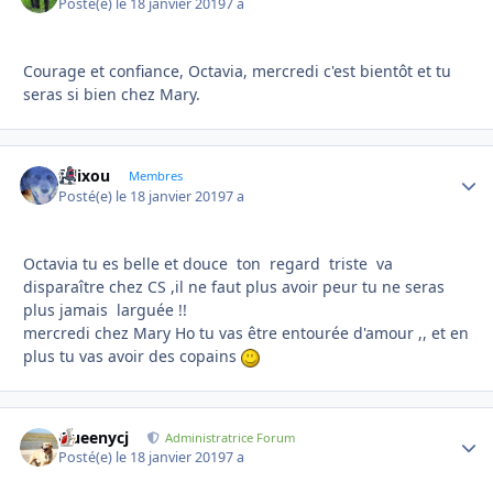
Posté(e)
le 18 janvier 2019
7 a
Courage et confiance, Octavia, mercredi c'est bientôt et tu
seras si bien chez Mary.
felixou
Autho
Membres
Posté(e)
le 18 janvier 2019
7 a
Octavia tu es belle et douce ton regard triste va
disparaître chez CS ,il ne faut plus avoir peur tu ne seras
plus jamais larguée !!
mercredi chez Mary Ho tu vas être entourée d'amour ,, et en
plus tu vas avoir des copains
Queenycj
Autho
Administratrice Forum
Posté(e)
le 18 janvier 2019
7 a