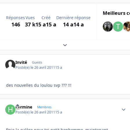
Meilleurs c
Réponses
Vues
Créé
Dernière réponse
146
37 k
15 a
15 a
14 a
14 a
Expand topic overview
Invité
Guests
Posté(e)
le 26 avril 2011
15 a
des nouvelles du loulou svp ??? !!!
hermine
Autho
Membres
Posté(e)
le 26 avril 2011
15 a
finie la galère pour toi petit bonhomme, maintenant