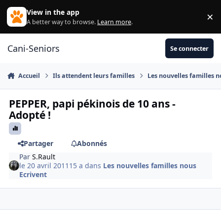
Aller au contenu
View in the app
×
Di
A better way to browse.
Learn more
.
Cani-Seniors
Se connecter
Accueil
Ils attendent leurs familles
Les nouvelles familles n
PEPPER, papi pékinois de 10 ans -
Adopté !
Partager
Abonnés
Par
S.Rault
le 20 avril 2011
15 a
dans
Les nouvelles familles nous
Ecrivent