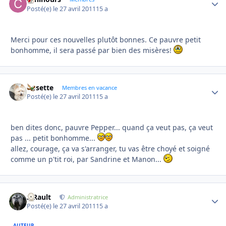
Posté(e)
le 27 avril 2011
15 a
Merci pour ces nouvelles plutôt bonnes. Ce pauvre petit
bonhomme, il sera passé par bien des misères!
Rosette
Autho
Membres en vacance
Posté(e)
le 27 avril 2011
15 a
ben dites donc, pauvre Pepper... quand ça veut pas, ça veut
pas ... petit bonhomme...
allez, courage, ça va s'arranger, tu vas être choyé et soigné
comme un p'tit roi, par Sandrine et Manon...
S.Rault
Autho
Administratrice
Posté(e)
le 27 avril 2011
15 a
AUTEUR