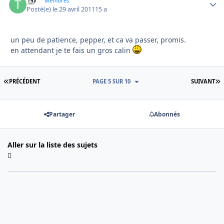
TO
Autho
Membres
Posté(e)
le 29 avril 2011
15 a
un peu de patience, pepper, et ca va passer, promis.
en attendant je te fais un gros calin
PREMIÈRE PAGE
D
PRÉCÉDENT
PAGE 5 SUR 10
SUIVANT
Partager
Abonnés
Aller sur la liste des sujets