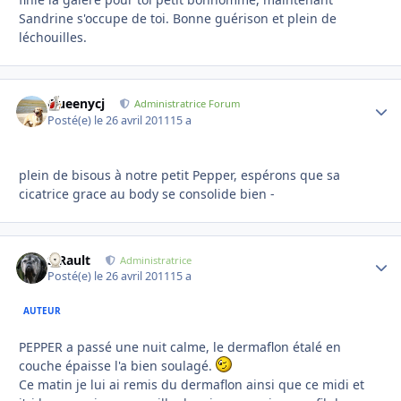
Sandrine s'occupe de toi. Bonne guérison et plein de
léchouilles.
Queenycj
Autho
Administratrice Forum
Posté(e)
le 26 avril 2011
15 a
plein de bisous à notre petit Pepper, espérons que sa
cicatrice grace au body se consolide bien -
S.Rault
Autho
Administratrice
Posté(e)
le 26 avril 2011
15 a
AUTEUR
PEPPER a passé une nuit calme, le dermaflon étalé en
couche épaisse l'a bien soulagé.
Ce matin je lui ai remis du dermaflon ainsi que ce midi et