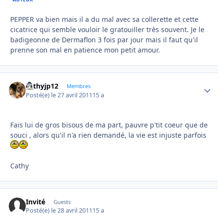
PEPPER va bien mais il a du mal avec sa collerette et cette
cicatrice qui semble vouloir le gratouiller très souvent. Je le
badigeonne de Dermaflon 3 fois par jour mais il faut qu'il
prenne son mal en patience mon petit amour.
cathyjp12
Autho
Membres
Posté(e)
le 27 avril 2011
15 a
Fais lui de gros bisous de ma part, pauvre p'tit coeur que de
souci , alors qu'il n'a rien demandé, la vie est injuste parfois
Cathy
Invité
Guests
Posté(e)
le 28 avril 2011
15 a