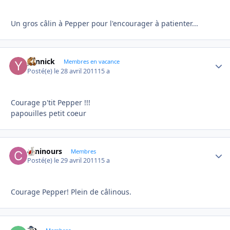
Un gros câlin à Pepper pour l'encourager à patienter...
yannick
Autho
Membres en vacance
Posté(e)
le 28 avril 2011
15 a
Courage p'tit Pepper !!!
papouilles petit coeur
caninours
Autho
Membres
Posté(e)
le 29 avril 2011
15 a
Courage Pepper! Plein de câlinous.