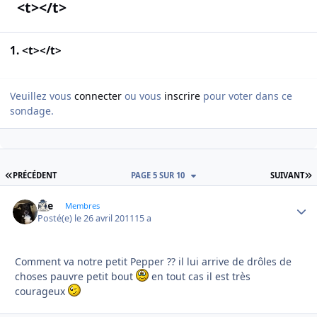
<t></t>
1. <t></t>
Veuillez vous
connecter
ou vous
inscrire
pour voter dans ce
sondage.
PREMIÈRE PAGE
D
PRÉCÉDENT
PAGE 5 SUR 10
SUIVANT
Joe
Autho
Membres
Posté(e)
le 26 avril 2011
15 a
Comment va notre petit Pepper ?? il lui arrive de drôles de
choses pauvre petit bout
en tout cas il est très
courageux