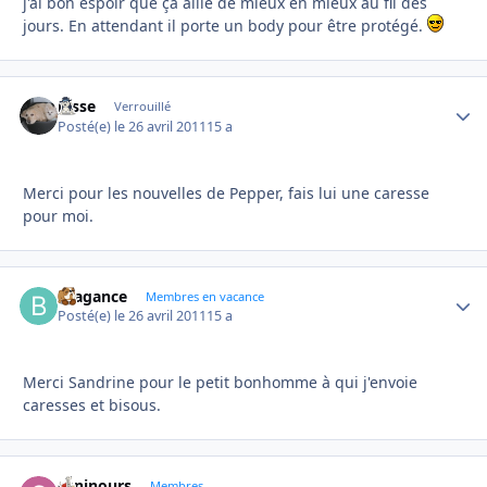
j'ai bon espoir que ça aille de mieux en mieux au fil des
jours. En attendant il porte un body pour être protégé.
josse
Autho
Verrouillé
Posté(e)
le 26 avril 2011
15 a
Merci pour les nouvelles de Pepper, fais lui une caresse
pour moi.
Bragance
Autho
Membres en vacance
Posté(e)
le 26 avril 2011
15 a
Merci Sandrine pour le petit bonhomme à qui j'envoie
caresses et bisous.
caninours
Autho
Membres