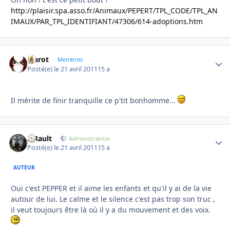
http://plaisir.spa.asso.fr/Animaux/PEPERT/TPL_CODE/TPL_AN
IMAUX/PAR_TPL_IDENTIFIANT/47306/614-adoptions.htm
Marot
Autho
Membres
Posté(e)
le 21 avril 2011
15 a
Il mérite de finir tranquille ce p'tit bonhomme...
S.Rault
Autho
Administratrice
Posté(e)
le 21 avril 2011
15 a
AUTEUR
Oui c'est PEPPER et il aime les enfants et qu'il y ai de la vie
autour de lui. Le calme et le silence c'est pas trop son truc ,
il veut toujours être là où il y a du mouvement et des voix.