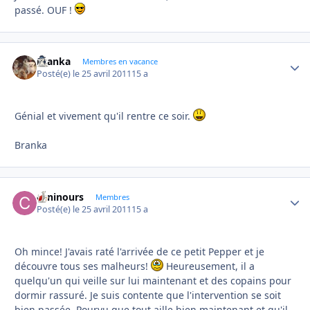
passé. OUF !
branka
Autho
Membres en vacance
Posté(e)
le 25 avril 2011
15 a
Génial et vivement qu'il rentre ce soir.
Branka
caninours
Autho
Membres
Posté(e)
le 25 avril 2011
15 a
Oh mince! J'avais raté l'arrivée de ce petit Pepper et je
découvre tous ses malheurs!
Heureusement, il a
quelqu'un qui veille sur lui maintenant et des copains pour
dormir rassuré. Je suis contente que l'intervention se soit
bien passée. Pourvu que tout aille bien maintenant et qu'il