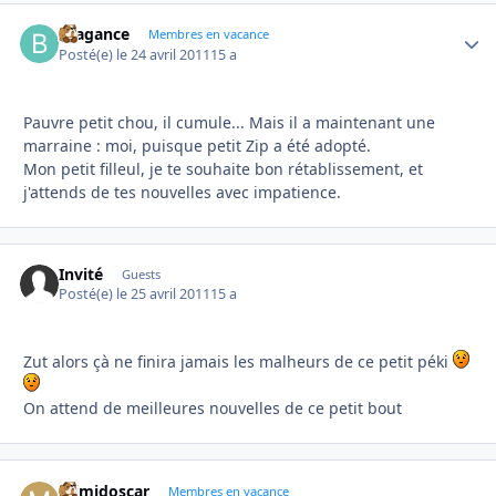
Bragance
Autho
Membres en vacance
Posté(e)
le 24 avril 2011
15 a
Pauvre petit chou, il cumule... Mais il a maintenant une
marraine : moi, puisque petit Zip a été adopté.
Mon petit filleul, je te souhaite bon rétablissement, et
j'attends de tes nouvelles avec impatience.
Invité
Guests
Posté(e)
le 25 avril 2011
15 a
Zut alors çà ne finira jamais les malheurs de ce petit péki
On attend de meilleures nouvelles de ce petit bout
mimidoscar
Autho
Membres en vacance