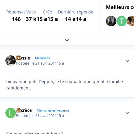
Meilleurs c
Réponses
Vues
Créé
Dernière réponse
146
37 k
15 a
15 a
14 a
14 a
Expand topic overview
Flossie
Autho
Membres
Posté(e)
le 21 avril 2011
15 a
bienvenue petit Pepper, je te souhaite une gentille famille
rapidement.
Lucrèce
Autho
Membres en vacance
Posté(e)
le 21 avril 2011
15 a
Oh non ! c'est ce petit bout ?