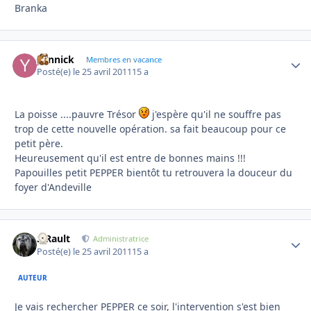
Branka
yannick
Autho
Membres en vacance
Posté(e)
le 25 avril 2011
15 a
La poisse ....pauvre Trésor
j'espère qu'il ne souffre pas
trop de cette nouvelle opération. sa fait beaucoup pour ce
petit père.
Heureusement qu'il est entre de bonnes mains !!!
Papouilles petit PEPPER bientôt tu retrouvera la douceur du
foyer d'Andeville
S.Rault
Autho
Administratrice
Posté(e)
le 25 avril 2011
15 a
AUTEUR
Je vais rechercher PEPPER ce soir, l'intervention s'est bien