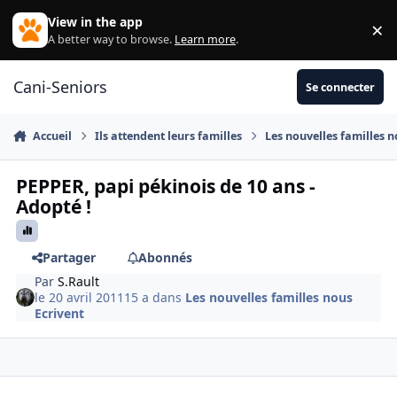
Aller au contenu
View in the app
×
Di
A better way to browse.
Learn more
.
Cani-Seniors
Se connecter
Accueil
Ils attendent leurs familles
Les nouvelles familles n
PEPPER, papi pékinois de 10 ans -
Adopté !
Partager
Abonnés
Par
S.Rault
le 20 avril 2011
15 a
dans
Les nouvelles familles nous
Ecrivent