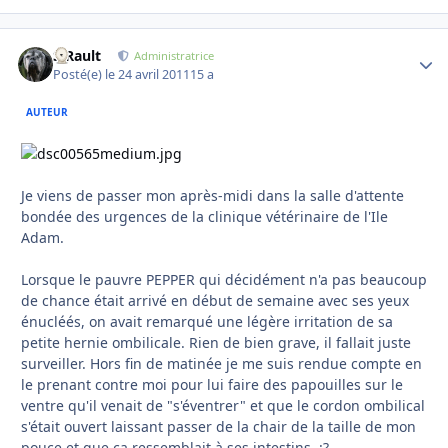
S.Rault
Autho
Administratrice
Posté(e)
le 24 avril 2011
15 a
AUTEUR
Je viens de passer mon après-midi dans la salle d'attente
bondée des urgences de la clinique vétérinaire de l'Ile
Adam.
Lorsque le pauvre PEPPER qui décidément n'a pas beaucoup
de chance était arrivé en début de semaine avec ses yeux
énucléés, on avait remarqué une légère irritation de sa
petite hernie ombilicale. Rien de bien grave, il fallait juste
surveiller. Hors fin de matinée je me suis rendue compte en
le prenant contre moi pour lui faire des papouilles sur le
ventre qu'il venait de "s'éventrer" et que le cordon ombilical
s'était ouvert laissant passer de la chair de la taille de mon
pouce et que ça ressemblait à ses intestins. :?