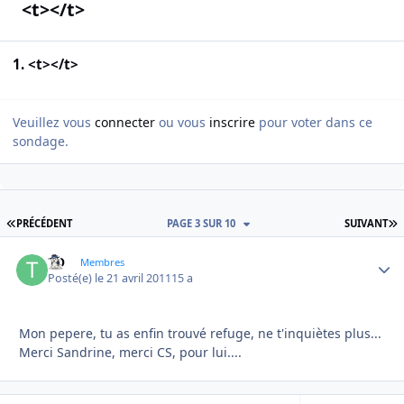
<t></t>
1. <t></t>
Veuillez vous
connecter
ou vous
inscrire
pour voter dans ce
sondage.
PREMIÈRE PAGE
D
PRÉCÉDENT
PAGE 3 SUR 10
SUIVANT
TO
Autho
Membres
Posté(e)
le 21 avril 2011
15 a
Mon pepere, tu as enfin trouvé refuge, ne t'inquiètes plus...
Merci Sandrine, merci CS, pour lui....