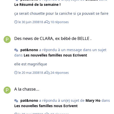
Le Résumé de la semaine !
ça serait chouette pour la caniche si ça pouvait se faire
le 30 juin 2008
18 a
10 réponses
Des news de CLARA, ex bébé de BELLE .
Des news de CLARA, ex bébé de BELLE .
pat&nono
a répondu à un message dans un sujet
dans
Les nouvelles familles nous Ecrivent
elle est magnifique
le 20 mai 2008
18 a
24 réponses
A la chasse...
A la chasse...
pat&nono
a répondu à un(e) sujet de
Mary Ho
dans
Les nouvelles familles nous Ecrivent