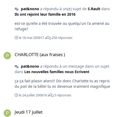
pat&nono
a répondu à un(e) sujet de
S.Rault
dans
Ils ont rejoint leur famille en 2016
est-ce qu'elle a été trouvée ou quelqu'un l'a amené au
refuge?
le 18 mai 2009
17 a
256 réponses
CHARLOTTE (aux fraises )
CHARLOTTE (aux fraises )
pat&nono
a répondu à un message dans un sujet
dans
Les nouvelles familles nous Ecrivent
ça ça fait plaisir alors!!! Dis donc Charlotte tu as repris
du poil de la bête! tu es devenue vraiment magnifique
le 24 juillet 2008
18 a
5 réponses
Jeudi 17 juillet
Jeudi 17 juillet