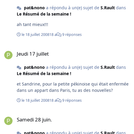
pat&nono
a répondu à un(e) sujet de
S.Rault
dans
Le Résumé de la semaine !
ah tant mieux!!!
le 18 juillet 2008
18 a
9 réponses
Jeudi 17 juillet
Jeudi 17 juillet
pat&nono
a répondu à un(e) sujet de
S.Rault
dans
Le Résumé de la semaine !
et Sandrine, pour la petite pékinoise qui était enfermée
dans un appart dans Paris, tu as des nouvelles?
le 18 juillet 2008
18 a
9 réponses
Samedi 28 juin.
Samedi 28 juin.
pat&nono
a répondu à un(e) sujet de
S.Rault
dans