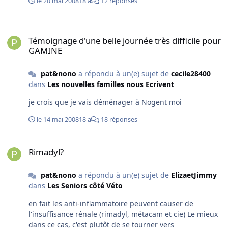
le 20 mai 2008
18 a
12 réponses
Témoignage d'une belle journée très difficile pour GAMINE
Témoignage d'une belle journée très difficile pour
GAMINE
pat&nono
a répondu à un(e) sujet de
cecile28400
dans
Les nouvelles familles nous Ecrivent
je crois que je vais déménager à Nogent moi
le 14 mai 2008
18 a
18 réponses
Rimadyl?
Rimadyl?
pat&nono
a répondu à un(e) sujet de
ElizaetJimmy
dans
Les Seniors côté Véto
en fait les anti-inflammatoire peuvent causer de
l'insuffisance rénale (rimadyl, métacam et cie) Le mieux
dans ce cas, c'est plutôt de se tourner vers