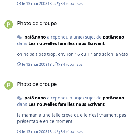
le 13 mai 2008
18 a
34 réponses
Photo de groupe
Photo de groupe
pat&nono
a répondu à un(e) sujet de
pat&nono
dans
Les nouvelles familles nous Ecrivent
on ne sait pas trop, environ 16 ou 17 ans selon la véto
le 13 mai 2008
18 a
34 réponses
Photo de groupe
Photo de groupe
pat&nono
a répondu à un(e) sujet de
pat&nono
dans
Les nouvelles familles nous Ecrivent
la maman a une telle crève qu'elle n'est vraiment pas
présentable en ce moment
le 13 mai 2008
18 a
34 réponses