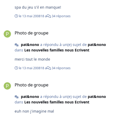
spa du jeu s'il en manque!
le 13 mai 2008
18 a
34 réponses
Photo de groupe
Photo de groupe
pat&nono
a répondu à un(e) sujet de
pat&nono
dans
Les nouvelles familles nous Ecrivent
merci tout le monde
le 13 mai 2008
18 a
34 réponses
Photo de groupe
Photo de groupe
pat&nono
a répondu à un(e) sujet de
pat&nono
dans
Les nouvelles familles nous Ecrivent
euh non j'imagine mal