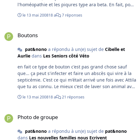
l'homéopathie et les piqures type ara beta. En fait, pour
nos vieux chiens, il faut toujours demander au véto de
le 13 mai 2008
18 a
7 réponses
faire une analyse d'urée avant la prise d'anti-
inflammatoire et surveiller ce taux s'il s'agit d'un
Boutons
traitement à long terme. Et si vraiment il y a de l'urée, il
Boutons
faut voir avec le véto pour une méthode alternative. Et 3
ème cas de figure: si le chien est vraiment à bout de
pat&nono
a répondu à un(e) sujet de
Cibelle et
course, fait de l'urée et que les anti-inflammatoires sont
Aurlie
dans
Les Seniors côté Véto
vraiment nécessaires pour une fin de vie moins
douloureuse, il y a des médocs qui peuvent
en fait ce type de bouton c'est pas grand chose sauf
contrebalancer l'effet négatif de l'anti-inflammatoire
que... ça peut s'infecter et faire un abscès qui vire à la
mais c'est pas la panacée.
septicémie. C'est ce qui m'était arrivé une fois avec Attila
que tu as connu. Le mieux c'est de laver son animal avec
un shampoing spécial pour ce type de bouton (le nom
le 13 mai 2008
18 a
21 réponses
m'échappe mais les vétos connaissent) et vérifier de
temps à autre que ça n'est pas enflammé. Si c'est le cas,
Photo de groupe
il faut le faire vider par le véto. En attendant ne pas trop
Photo de groupe
les tripoter selon moi, plutôt procéder avec le
shampoing en question.
pat&nono
a répondu à un(e) sujet de
pat&nono
dans
Les nouvelles familles nous Ecrivent