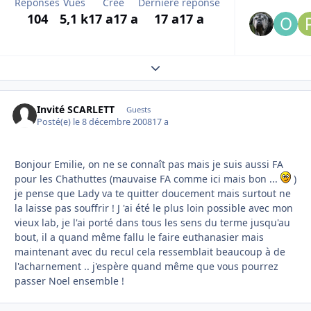
Réponses
Vues
Créé
Dernière réponse
104
5,1 k
17 a
17 a
17 a
17 a
Expand topic overview
Invité SCARLETT
Guests
Posté(e)
le 8 décembre 2008
17 a
Bonjour Emilie, on ne se connaît pas mais je suis aussi FA
pour les Chathuttes (mauvaise FA comme ici mais bon ...
)
je pense que Lady va te quitter doucement mais surtout ne
la laisse pas souffrir ! J 'ai été le plus loin possible avec mon
vieux lab, je l'ai porté dans tous les sens du terme jusqu'au
bout, il a quand même fallu le faire euthanasier mais
maintenant avec du recul cela ressemblait beaucoup à de
l'acharnement .. j'espère quand même que vous pourrez
passer Noel ensemble !