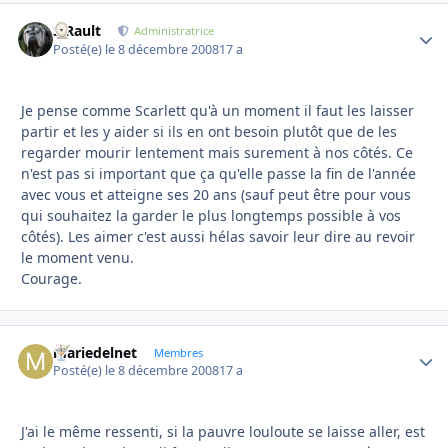
S.Rault
Autho
Administratrice
Posté(e)
le 8 décembre 2008
17 a
Je pense comme Scarlett qu'à un moment il faut les laisser
partir et les y aider si ils en ont besoin plutôt que de les
regarder mourir lentement mais surement à nos côtés. Ce
n'est pas si important que ça qu'elle passe la fin de l'année
avec vous et atteigne ses 20 ans (sauf peut être pour vous
qui souhaitez la garder le plus longtemps possible à vos
côtés). Les aimer c'est aussi hélas savoir leur dire au revoir
le moment venu.
Courage.
mariedelnet
Autho
Membres
Posté(e)
le 8 décembre 2008
17 a
J'ai le même ressenti, si la pauvre louloute se laisse aller, est