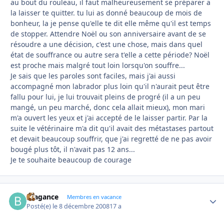
au bout du rouleau, il faut malheureusement se préparer a
la laisser te quitter. tu lui as donné beaucoup de mois de
bonheur, la je pense qu'elle te dit elle même qu'il est temps
de stopper. Attendre Noël ou son anniversaire avant de se
résoudre a une décision, c'est une chose, mais dans quel
état de souffrance ou autre sera t'elle a cette période? Noël
est proche mais malgré tout loin lorsqu'on souffre...
Je sais que les paroles sont faciles, mais j'ai aussi
accompagné mon labrador plus loin qu'il n'aurait peut être
fallu pour lui, je lui trouvait pleins de progré (il a un peu
mangé, un peu marché, donc cela allait mieux), mon mari
m'a ouvert les yeux et j'ai accepté de le laisser partir. Par la
suite le vétérinaire m'a dit qu'il avait des métastases partout
et devait beaucoup souffrir, que j'ai regretté de ne pas avoir
bougé plus tôt, il n'avait pas 12 ans...
Je te souhaite beaucoup de courage
Bragance
Autho
Membres en vacance
Posté(e)
le 8 décembre 2008
17 a