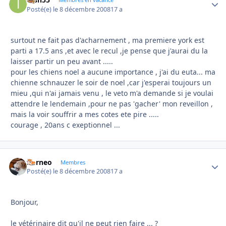
Autho
Posté(e)
le 8 décembre 2008
17 a
surtout ne fait pas d'acharnement , ma premiere york est
parti a 17.5 ans ,et avec le recul ,je pense que j'aurai du la
laisser partir un peu avant .....
pour les chiens noel a aucune importance , j'ai du euta... ma
chienne schnauzer le soir de noel ,car j'esperai toujours un
mieu ,qui n'ai jamais venu , le veto m'a demande si je voulai
attendre le lendemain ,pour ne pas 'gacher' mon reveillon ,
mais la voir souffrir a mes cotes ete pire .....
courage , 20ans c exeptionnel ...
borneo
Autho
Membres
Posté(e)
le 8 décembre 2008
17 a
Bonjour,
le vétérinaire dit qu'il ne peut rien faire ... ?