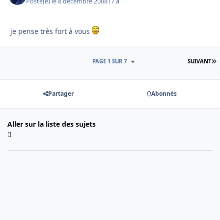
Posté(e)
le 8 décembre 2008
17 a
je pense très fort à vous
D
PAGE 1 SUR 7
SUIVANT
Partager
Abonnés
Aller sur la liste des sujets