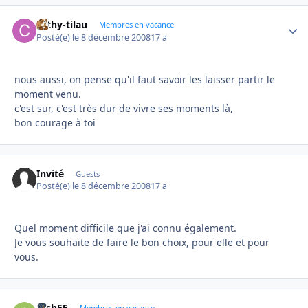
cathy-tilau
Autho
Membres en vacance
Posté(e)
le 8 décembre 2008
17 a
nous aussi, on pense qu'il faut savoir les laisser partir le
moment venu.
c'est sur, c'est très dur de vivre ses moments là,
bon courage à toi
Invité
Guests
Posté(e)
le 8 décembre 2008
17 a
Quel moment difficile que j'ai connu également.
Je vous souhaite de faire le bon choix, pour elle et pour
vous.
irish55
Membres en vacance