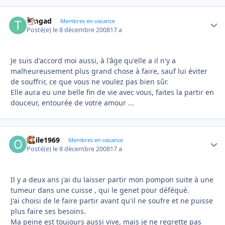
timgad
Autho
Membres en vacance
Posté(e)
le 8 décembre 2008
17 a
Je suis d'accord moi aussi, à l'âge qu'elle a il n'y a
malheureusement plus grand chose à faire, sauf lui éviter
de souffrir, ce que vous ne voulez pas bien sûr.
Elle aura eu une belle fin de vie avec vous, faites la partir en
douceur, entourée de votre amour ...
odile1969
Autho
Membres en vacance
Posté(e)
le 8 décembre 2008
17 a
Il y a deux ans j'ai du laisser partir mon pompon suite à une
tumeur dans une cuisse , qui le genet pour déféqué.
J'ai choisi de le faire partir avant qu'il ne soufre et ne puisse
plus faire ses besoins.
Ma peine est toujours aussi vive, mais je ne regrette pas