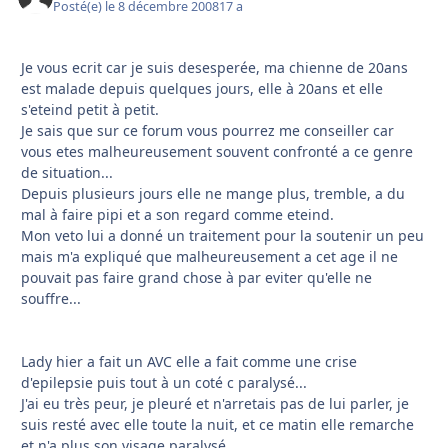
Posté(e)
le 8 décembre 2008
17 a
Je vous ecrit car je suis desesperée, ma chienne de 20ans
est malade depuis quelques jours, elle à 20ans et elle
s'eteind petit à petit.
Je sais que sur ce forum vous pourrez me conseiller car
vous etes malheureusement souvent confronté a ce genre
de situation...
Depuis plusieurs jours elle ne mange plus, tremble, a du
mal à faire pipi et a son regard comme eteind.
Mon veto lui a donné un traitement pour la soutenir un peu
mais m'a expliqué que malheureusement a cet age il ne
pouvait pas faire grand chose à par eviter qu'elle ne
souffre...
Lady hier a fait un AVC elle a fait comme une crise
d'epilepsie puis tout à un coté c paralysé...
J'ai eu très peur, je pleuré et n'arretais pas de lui parler, je
suis resté avec elle toute la nuit, et ce matin elle remarche
et n'a plus son visage paralysé.