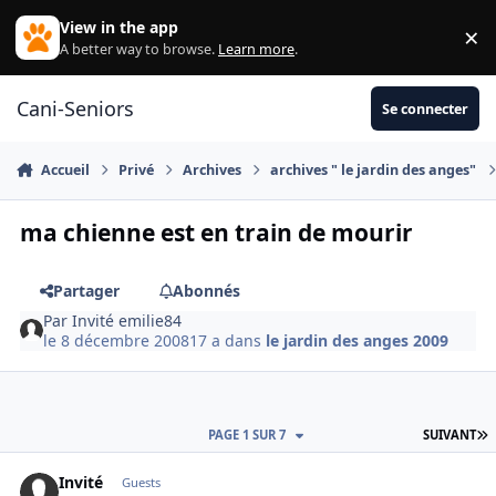
Aller au contenu
View in the app
×
Di
A better way to browse.
Learn more
.
Cani-Seniors
Se connecter
Accueil
Privé
Archives
archives " le jardin des anges"
ma chienne est en train de mourir
Partager
Abonnés
Par
Invité emilie84
le 8 décembre 2008
17 a
dans
le jardin des anges 2009
D
PAGE 1 SUR 7
SUIVANT
Invité
Guests