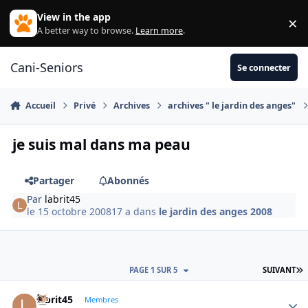
Aller au contenu
View in the app
×
Di
A better way to browse.
Learn more
.
Cani-Seniors
Se connecter
Accueil
Privé
Archives
archives " le jardin des anges"
je suis mal dans ma peau
Partager
Abonnés
Par
labrit45
le 15 octobre 2008
17 a
dans
le jardin des anges 2008
D
PAGE 1 SUR 5
SUIVANT
labrit45
Autho
Membres