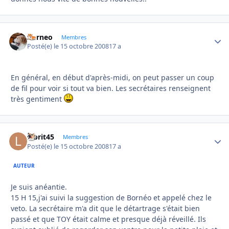
borneo
Autho
Membres
Posté(e)
le 15 octobre 2008
17 a
En général, en début d'après-midi, on peut passer un coup
de fil pour voir si tout va bien. Les secrétaires renseignent
très gentiment
labrit45
Autho
Membres
Posté(e)
le 15 octobre 2008
17 a
AUTEUR
Je suis anéantie.
15 H 15,j'ai suivi la suggestion de Bornéo et appelé chez le
veto. La secrétaire m'a dit que le détartrage s'était bien
passé et que TOY était calme et presque déjà réveillé. Ils