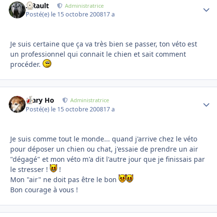
S.Rault
Autho
Administratrice
Posté(e)
le 15 octobre 2008
17 a
Je suis certaine que ça va très bien se passer, ton véto est
un professionnel qui connait le chien et sait comment
procéder.
Mary Ho
Autho
Administratrice
Posté(e)
le 15 octobre 2008
17 a
Je suis comme tout le monde... quand j'arrive chez le véto
pour déposer un chien ou chat, j'essaie de prendre un air
"dégagé" et mon véto m'a dit l'autre jour que je finissais par
le stresser !
!
Mon "air" ne doit pas être le bon
Bon courage à vous !