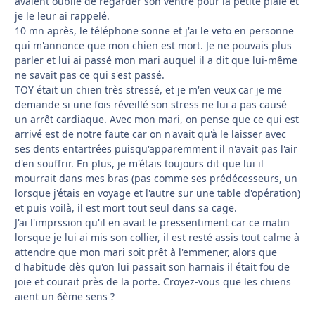
avaient oublié de regarder son ventre pour la petite plaie et
je le leur ai rappelé.
10 mn après, le téléphone sonne et j'ai le veto en personne
qui m'annonce que mon chien est mort. Je ne pouvais plus
parler et lui ai passé mon mari auquel il a dit que lui-même
ne savait pas ce qui s'est passé.
TOY était un chien très stressé, et je m'en veux car je me
demande si une fois réveillé son stress ne lui a pas causé
un arrêt cardiaque. Avec mon mari, on pense que ce qui est
arrivé est de notre faute car on n'avait qu'à le laisser avec
ses dents entartrées puisqu'apparemment il n'avait pas l'air
d'en souffrir. En plus, je m'étais toujours dit que lui il
mourrait dans mes bras (pas comme ses prédécesseurs, un
lorsque j'étais en voyage et l'autre sur une table d'opération)
et puis voilà, il est mort tout seul dans sa cage.
J'ai l'imprssion qu'il en avait le pressentiment car ce matin
lorsque je lui ai mis son collier, il est resté assis tout calme à
attendre que mon mari soit prêt à l'emmener, alors que
d'habitude dès qu'on lui passait son harnais il était fou de
joie et courait près de la porte. Croyez-vous que les chiens
aient un 6ème sens ?