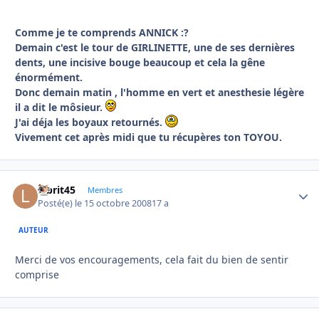
Comme je te comprends ANNICK :?
Demain c'est le tour de GIRLINETTE, une de ses dernières
dents, une incisive bouge beaucoup et cela la gêne
énormément.
Donc demain matin , l'homme en vert et anesthesie légère
il a dit le môsieur.
J'ai déja les boyaux retournés.
Vivement cet après midi que tu récupères ton TOYOU.
labrit45
Autho
Membres
Posté(e)
le 15 octobre 2008
17 a
AUTEUR
Merci de vos encouragements, cela fait du bien de sentir
comprise