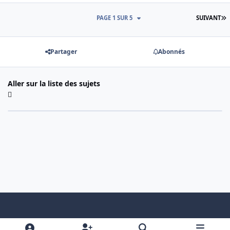
D
PAGE 1 SUR 5
SUIVANT
Partager
Abonnés
Aller sur la liste des sujets
Light Mode
Dark Mode
System Preference
f
x