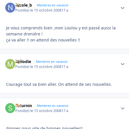
Nicole_b
Autho
Membres en vacance
Posté(e)
le 15 octobre 2008
17 a
Je vous comprends bien ,mon Loulou y est passé aussi la
semaine drenière !
ça va aller !! on attend des nouvelles !!
Mélodie
Autho
Membres en vacance
Posté(e)
le 15 octobre 2008
17 a
Courage tout va bien aller. On attend de ses nouvelles.
saturnin
Autho
Membres en vacance
Posté(e)
le 15 octobre 2008
17 a
donnes nous vite de bonnes nouvelles!!