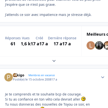
J'espère que ce n'est pas grave.
J'attends ce soir avec impatience mais je stresse déjà.
Meilleurs 
Réponses
Vues
Créé
Dernière réponse
61
1,6 k
17 a
17 a
17 a
17 a
Expand topic overview
pekigo
Autho
Membres en vacance
Posté(e)
le 15 octobre 2008
17 a
Je te comprends et te souhaite bcp de courage.
Si tu as confiance en ton véto cela devrait aller
Tu nous donneras des nouvelles de Toyou ce soir, en