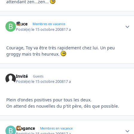
attendant zen...zen...
Bruce
Autho
Membres en vacance
Posté(e)
le 15 octobre 2008
17 a
Courage, Toy va être très rapidement chez lui. Un peu
groggy mais très heureux.
Invité
Guests
Posté(e)
le 15 octobre 2008
17 a
Plein d'ondes positives pour tous les deux.
On attend des nouvelles du p'tit père, dès que possible.
Bragance
Autho
Membres en vacance
Posté(e)
le 15 octobre 2008
17 a