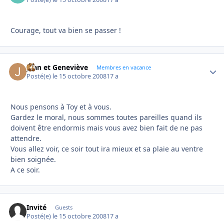
Courage, tout va bien se passer !
Jean et Geneviève
Autho
Membres en vacance
Posté(e)
le 15 octobre 2008
17 a
Nous pensons à Toy et à vous.
Gardez le moral, nous sommes toutes pareilles quand ils
doivent être endormis mais vous avez bien fait de ne pas
attendre.
Vous allez voir, ce soir tout ira mieux et sa plaie au ventre
bien soignée.
A ce soir.
Invité
Guests
Posté(e)
le 15 octobre 2008
17 a