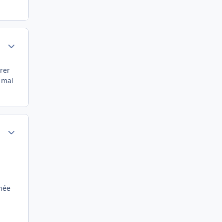
Author stats
érer
 mal
Author stats
nnée