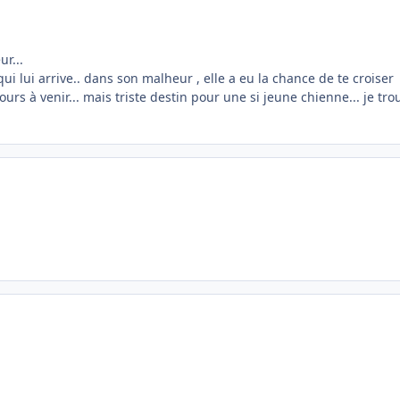
ur...
ui lui arrive.. dans son malheur , elle a eu la chance de te croiser
urs à venir... mais triste destin pour une si jeune chienne... je tro