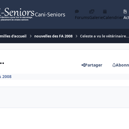
Cani-Seniors
Forums
Galerie
Calendrier
Act
milles d'accueil
nouvelles des FA 2008
Celeste a vu le vétérinaire...
..
Partager
Abonn
A 2008