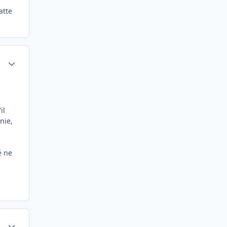
atte
Author stats
il
nie,
é ne
Author stats