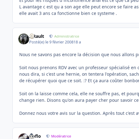
Et pour les risques d incontinence anal est ce que ca p
L avantage c est qu a son age elle peut encore se faire as
elle avait 3 ans ca fonctionne bien ce systeme .
S.Rault
Administratrice
Posté(e)
le 9 février 2008
18 a
Nous ne savons pas encore la décision que nous allons p
Soit nous prenons RDV avec un professeur spécialisé en ch
nous dira, si c'est une hernie, on tentera l'opération, sa
de récupérer quoi que ce soit. :? Et ça aura coûter bonbo
Soit on la laisse comme cela, elle ne souffre pas, et pou
change rien. Disons qu'on aura payer cher pour savoir ce
Donnez nous votre avis sur la question. Après tout c'est a
floflo
Modératrice