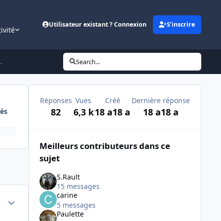
Utilisateur existant ? Connexion
S’inscrire
ivité
.
Search...
Réponses
Vues
Créé
Dernière réponse
82
6,3 k
18 a
18 a
18 a
18 a
és
Meilleurs contributeurs dans ce
sujet
S.Rault
15 messages
carine
Author stats
5 messages
Paulette