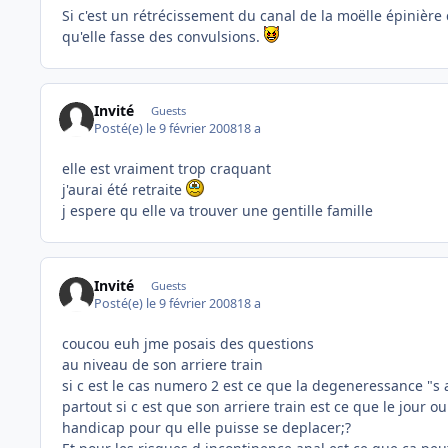
Si c'est un rétrécissement du canal de la moëlle épinière c
qu'elle fasse des convulsions.
Invité
Guests
Posté(e)
le 9 février 2008
18 a
elle est vraiment trop craquant
j'aurai été retraite
j espere qu elle va trouver une gentille famille
Invité
Guests
Posté(e)
le 9 février 2008
18 a
coucou euh jme posais des questions
au niveau de son arriere train
si c est le cas numero 2 est ce que la degeneressance "s 
partout si c est que son arriere train est ce que le jour 
handicap pour qu elle puisse se deplacer;?