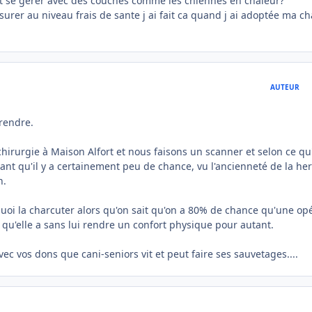
eut se gerer avec des couches comme les chiennes en chaleur?
surer au niveau frais de sante j ai fait ca quand j ai adoptée ma ch
AUTEUR
rendre.
irurgie à Maison Alfort et nous faisons un scanner et selon ce qu'
chant qu'il y a certainement peu de chance, vu l'ancienneté de la her
n.
rquoi la charcuter alors qu'on sait qu'on a 80% de chance qu'une op
 qu'elle a sans lui rendre un confort physique pour autant.
vec vos dons que cani-seniors vit et peut faire ses sauvetages....