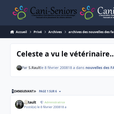
Aller au contenu
Accueil
Privé
Archives
archives des nouvelles des fa
Celeste a vu le vétérinaire..
Par
S.Rault
le 8 février 2008
18 a
dans
nouvelles des F
DERNIÈRE PAGE
1
2
3
4
5
6
SUIVANT
PAGE 1 SUR 6
S.Rault
Administratrice
Posté(e)
le 8 février 2008
18 a