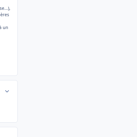
e...),
ières
à un
Author stats
Author stats