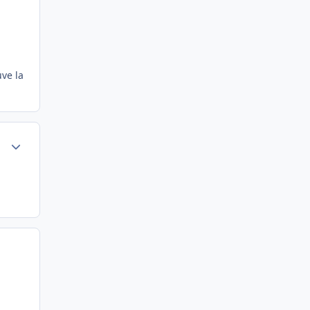
uve la
Author stats