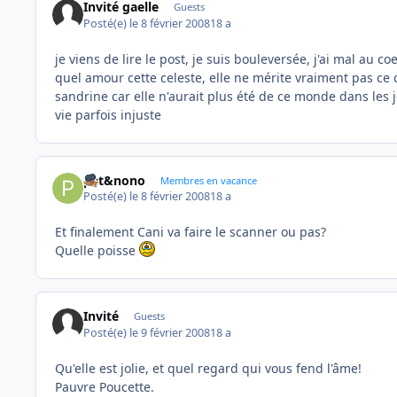
Invité gaelle
Guests
Posté(e)
le 8 février 2008
18 a
je viens de lire le post, je suis bouleversée, j'ai mal au coe
quel amour cette celeste, elle ne mérite vraiment pas ce q
sandrine car elle n'aurait plus été de ce monde dans les jo
vie parfois injuste
pat&nono
Membres en vacance
Posté(e)
le 8 février 2008
18 a
Et finalement Cani va faire le scanner ou pas?
Quelle poisse
Invité
Guests
Posté(e)
le 9 février 2008
18 a
Qu'elle est jolie, et quel regard qui vous fend l'âme!
Pauvre Poucette.