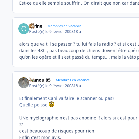
Est-ce qu'elle semble souffrir . On dirait que non car dans
carine
Membres en vacance
Posté(e)
le 9 février 2008
18 a
alors que va t'il se passer ? tu lui fais la radio ? et si c'e
dans les 48h , pas beaucoup de chiens doivent être opéré
qu'on les opère et il s'est passé du temps.... mais la véto 
manou 85
Membres en vacance
Posté(e)
le 9 février 2008
18 a
Et finalement Cani va faire le scanner ou pas?
Quelle poisse
UNe myélographie n'est pas anodine !! alors si c'est pour
??
c'est beaucoup de risques pour rien.
Enfin c'est mon avis.